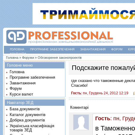
ГОЛОВНА
ПРОГРАМНЕ ЗАБЕЗПЕЧЕННЯ
ЗАВАНТАЖЕННЯ
ФОРУМ
КУР
КОНТАКТИ
Ви є тут
Головна
»
Форуми
»
Обговорення законопроектів
Головне меню
Подскажите пожалуй
Головна
Програмне забезпечення
где сказано что таможенные декл
Завантаження
Спасибо!
Форум
Гость
: пн, Грудень 24, 2012 12:19
Курси валют
Навігатор ЗЕД
Коментарі
База документів
Каталог документів
Гость
: пн, Гру
Добірка документів
Українська класифікація
в Таможенном
товарів ЗЕД