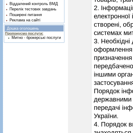
Віддалений контроль ВМД
2. Iнформацi
Перелік тестових завдань
Поширені питання
електронної 
Реклама на сайті
створенi, об
Дошка оголошень
системах мит
Пропонуємо послуги:
Митно - брокерські послуги
3. Необхiднi
оформлення т
призначення
передбачено
iншими орган
застосування
Порядок iнф
державними 
передачi iнф
України.
4. Порядок в
знаходяться 