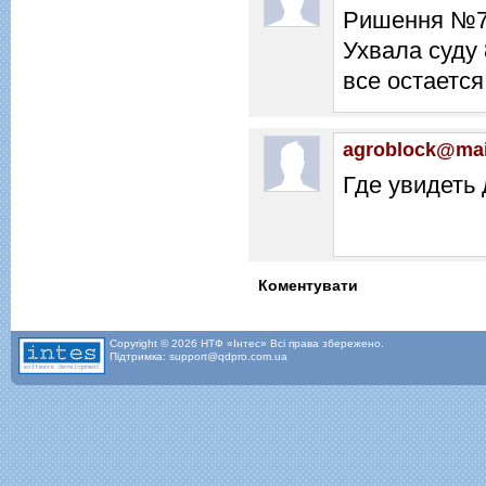
Ришення №7 
Ухвала суду 
все остается
agroblock@mai
Где увидеть
Коментувати
Copyright © 2026 НТФ «Інтес» Всі права збережено.
Підтримка: support@qdpro.com.ua