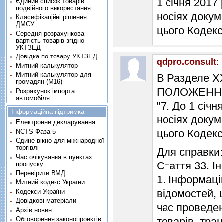
1 січня 2017
Єдиний список товарів
подвійного використання
носіях докуме
Класифікаційні рішення
ДМСУ
цього Кодекс
Середня розрахункова
вартість товарів згідно
УКТЗЕД
Довідка по товару УКТЗЕД
qdpro.consult
:
Митний калькулятор
Митний калькулятор для
В Разделе X
громадян (М16)
ПОЛОЖЕННЯ
Розрахунок імпорта
автомобіля
"7. До 1 сiч
Інформаційна підтримка
носiях докуме
Електронне декларування
цього Кодекс
NCTS Фаза 5
Єдине вікно для міжнародної
торгівлі
Для справки
Час очікування в пунктах
Стаття 33. I
пропуску
Перевірити ВМД
1. Iнформацi
Митний кодекс України
вiдомостей, 
Кодекси України
Довідкові матеріали
час проведе
Архів новин
Обговорення законопроектів
товарiв, тра