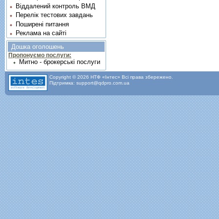
Віддалений контроль ВМД
Перелік тестових завдань
Поширені питання
Реклама на сайті
Дошка оголошень
Пропонуємо послуги:
Митно - брокерські послуги
Copyright © 2026 НТФ «Інтес» Всі права збережено.
Підтримка: support@qdpro.com.ua