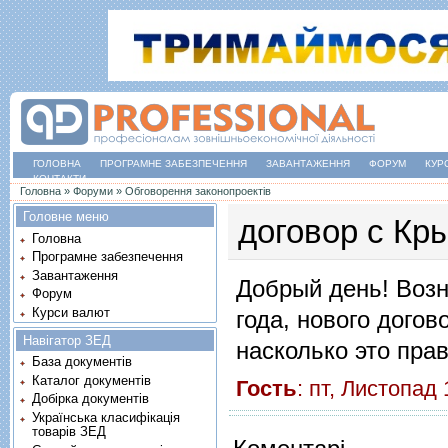
ГОЛОВНА
ПРОГРАМНЕ ЗАБЕЗПЕЧЕННЯ
ЗАВАНТАЖЕННЯ
ФОРУМ
КУР
КОНТАКТИ
Ви є тут
Головна
»
Форуми
»
Обговорення законопроектів
Головне меню
договор с Кр
Головна
Програмне забезпечення
Завантаження
Добрый день! Возн
Форум
Курси валют
года, нового дого
Навігатор ЗЕД
насколько это пра
База документів
Каталог документів
Гость
: пт, Листопа
Добірка документів
Українська класифікація
товарів ЗЕД