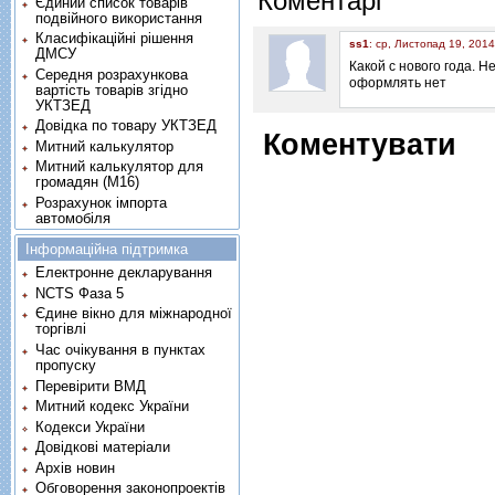
Коментарі
Єдиний список товарів
подвійного використання
Класифікаційні рішення
ss1
: ср, Листопад 19, 201
ДМСУ
Какой с нового года. Н
Середня розрахункова
оформлять нет
вартість товарів згідно
УКТЗЕД
Довідка по товару УКТЗЕД
Коментувати
Митний калькулятор
Митний калькулятор для
громадян (М16)
Розрахунок імпорта
автомобіля
Інформаційна підтримка
Електронне декларування
NCTS Фаза 5
Єдине вікно для міжнародної
торгівлі
Час очікування в пунктах
пропуску
Перевірити ВМД
Митний кодекс України
Кодекси України
Довідкові матеріали
Архів новин
Обговорення законопроектів