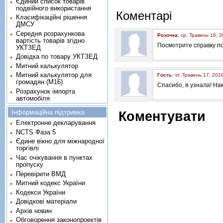
Єдиний список товарів
подвійного використання
Коментарі
Класифікаційні рішення
ДМСУ
Середня розрахункова
Розочка
: ср, Травень 16, 
вартість товарів згідно
Посмотрите справку по
УКТЗЕД
Довідка по товару УКТЗЕД
Митний калькулятор
Митний калькулятор для
Гость
: чт, Травень 17, 201
громадян (М16)
Спасибо, я узнала! Нак
Розрахунок імпорта
автомобіля
Інформаційна підтримка
Коментувати
Електронне декларування
NCTS Фаза 5
Єдине вікно для міжнародної
торгівлі
Час очікування в пунктах
пропуску
Перевірити ВМД
Митний кодекс України
Кодекси України
Довідкові матеріали
Архів новин
Обговорення законопроектів