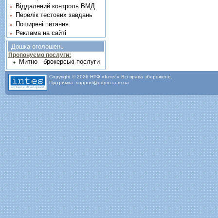
Віддалений контроль ВМД
Перелік тестових завдань
Поширені питання
Реклама на сайті
Дошка оголошень
Пропонуємо послуги:
Митно - брокерські послуги
Copyright © 2026 НТФ «Інтес» Всі права збережено.
Підтримка: support@qdpro.com.ua