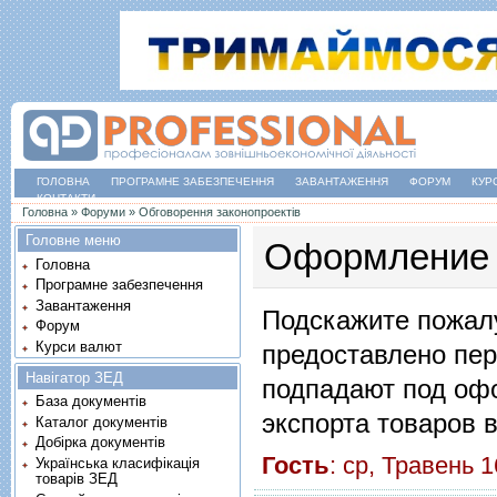
ГОЛОВНА
ПРОГРАМНЕ ЗАБЕЗПЕЧЕННЯ
ЗАВАНТАЖЕННЯ
ФОРУМ
КУР
КОНТАКТИ
Ви є тут
Головна
»
Форуми
»
Обговорення законопроектів
Головне меню
Оформление 
Головна
Програмне забезпечення
Завантаження
Подскажите пожалу
Форум
Курси валют
предоставлено пер
Навігатор ЗЕД
подпадают под оф
База документів
экспорта товаров 
Каталог документів
Добірка документів
Гость
: ср, Травень
Українська класифікація
товарів ЗЕД