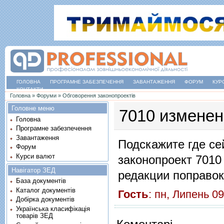
ГОЛОВНА
ПРОГРАМНЕ ЗАБЕЗПЕЧЕННЯ
ЗАВАНТАЖЕННЯ
ФОРУМ
КУР
КОНТАКТИ
Ви є тут
Головна
»
Форуми
»
Обговорення законопроектів
Головне меню
7010 изменен
Головна
Програмне забезпечення
Завантаження
Подскажите где се
Форум
Курси валют
законопроект 7010
Навігатор ЗЕД
редакции поправок
База документів
Каталог документів
Гость
: пн, Липень 
Добірка документів
Українська класифікація
товарів ЗЕД