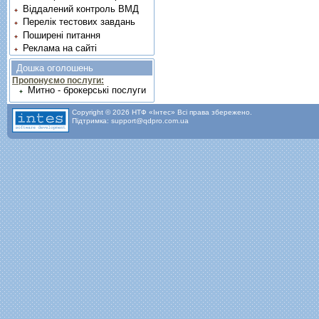
Віддалений контроль ВМД
Перелік тестових завдань
Поширені питання
Реклама на сайті
Дошка оголошень
Пропонуємо послуги:
Митно - брокерські послуги
Copyright © 2026 НТФ «Інтес» Всі права збережено.
Підтримка: support@qdpro.com.ua