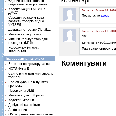
Коментарі
Єдиний список товарів
подвійного використання
Класифікаційні рішення
Гость
: пн, Липень 09, 2018
ДМСУ
Посмотрите
здесь
Середня розрахункова
вартість товарів згідно
УКТЗЕД
Довідка по товару УКТЗЕД
Гость
: пн, Липень 09, 2018
Митний калькулятор
спс.
Митний калькулятор для
громадян (М16)
т.е. читать необходимо
Розрахунок імпорта
Текст законопроекту д
автомобіля
Інформаційна підтримка
Коментувати
Електронне декларування
NCTS Фаза 5
Єдине вікно для міжнародної
торгівлі
Час очікування в пунктах
пропуску
Перевірити ВМД
Митний кодекс України
Кодекси України
Довідкові матеріали
Архів новин
Обговорення законопроектів