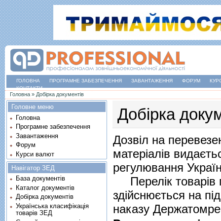
ГОЛОВНА
ПРОГРАМНЕ ЗАБЕЗПЕЧЕННЯ
ЗАВАНТАЖЕННЯ
ФОРУМ
КУР
КОНТАКТИ
Ви є тут
Головна
»
Добірка документів
Головне меню
Добірка доку
Головна
Програмне забезпечення
Завантаження
Дозвіл на перевезе
Форум
матеріалів видаєть
Курси валют
регулювання Украї
Навігатор ЗЕД
Перелік товарів м
База документів
Каталог документів
здійснюється на пі
Добірка документів
Українська класифікація
наказу Держатомрег
товарів ЗЕД