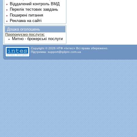
Віддалений контроль ВМД
Перелік тестових завдань
Поширені питання
Реклама на сайті
Дошка оголошень
Пропонуємо послуги:
Митно - брокерські послуги
Copyright © 2026 НТФ «Інтес» Всі права збережено.
Підтримка: support@qdpro.com.ua