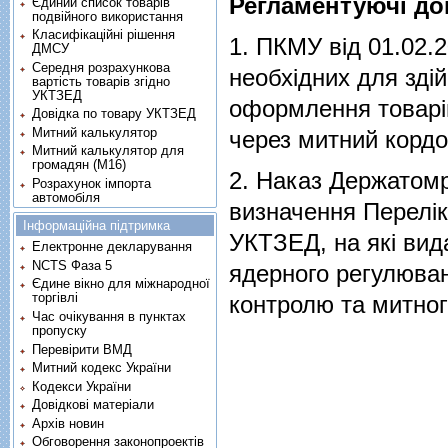
Регламентуючі до
Єдиний список товарів
подвійного використання
Класифікаційні рішення
1.
ПКМУ від 01.02.2
ДМСУ
Середня розрахункова
необхiдних для здi
вартість товарів згідно
УКТЗЕД
оформлення товарiв
Довідка по товару УКТЗЕД
Митний калькулятор
через митний кордо
Митний калькулятор для
громадян (М16)
2.
Наказ Держатомр
Розрахунок імпорта
автомобіля
визначення Переліку
Інформаційна підтримка
УКТЗЕД, на які вид
Електронне декларування
NCTS Фаза 5
ядерного регулюван
Єдине вікно для міжнародної
торгівлі
контролю та митно
Час очікування в пунктах
пропуску
Перевірити ВМД
Митний кодекс України
Кодекси України
Довідкові матеріали
Архів новин
Обговорення законопроектів