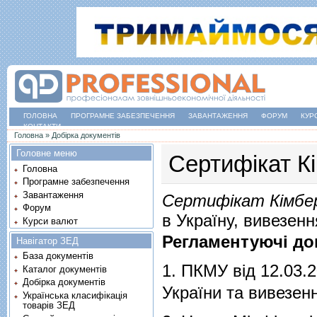
ГОЛОВНА
ПРОГРАМНЕ ЗАБЕЗПЕЧЕННЯ
ЗАВАНТАЖЕННЯ
ФОРУМ
КУР
КОНТАКТИ
Ви є тут
Головна
»
Добірка документів
Головне меню
Сертифікат К
Головна
Програмне забезпечення
Завантаження
Сертифікат Кімбер
Форум
в Україну, вивезенн
Курси валют
Регламентуючі до
Навігатор ЗЕД
База документів
1.
ПКМУ від 12.03.
Каталог документів
Добірка документів
України та вивезенн
Українська класифікація
товарів ЗЕД