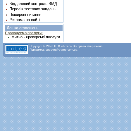
Віддалений контроль ВМД
Перелік тестових завдань
Поширені питання
Реклама на сайті
Дошка оголошень
Пропонуємо послуги:
Митно - брокерські послуги
Copyright © 2026 НТФ «Інтес» Всі права збережено.
Підтримка: support@qdpro.com.ua