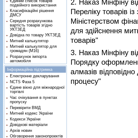
2.
Наказ Мінфіну ві
Єдиний список товарів
подвійного використання
Перелiку товарiв iз
Класифікаційні рішення
ДМСУ
Мiнiстерством фiна
Середня розрахункова
вартість товарів згідно
для здiйснення ми
УКТЗЕД
Довідка по товару УКТЗЕД
товарiв"
Митний калькулятор
Митний калькулятор для
громадян (М16)
3.
Наказ Мінфіну ві
Розрахунок імпорта
Порядку оформлення
автомобіля
Інформаційна підтримка
алмазiв вiдповiдно
Електронне декларування
процесу"
NCTS Фаза 5
Єдине вікно для міжнародної
торгівлі
Час очікування в пунктах
пропуску
Перевірити ВМД
Митний кодекс України
Кодекси України
Довідкові матеріали
Архів новин
Обговорення законопроектів