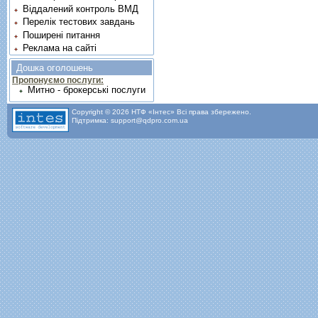
Віддалений контроль ВМД
Перелік тестових завдань
Поширені питання
Реклама на сайті
Дошка оголошень
Пропонуємо послуги:
Митно - брокерські послуги
Copyright © 2026 НТФ «Інтес» Всі права збережено.
Підтримка: support@qdpro.com.ua