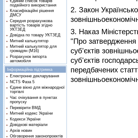
Єдиний список товарів
подвійного використання
2.
Закон Українсько
Класифікаційні рішення
ДМСУ
зовнішньоекономічн
Середня розрахункова
вартість товарів згідно
УКТЗЕД
3.
Наказ Міністерст
Довідка по товару УКТЗЕД
"Про затвердження
Митний калькулятор
Митний калькулятор для
суб'єктів зовнішньо
громадян (М16)
Розрахунок імпорта
суб'єктів господарс
автомобіля
передбачених статт
Інформаційна підтримка
Електронне декларування
зовнішньоекономічн
NCTS Фаза 5
Єдине вікно для міжнародної
торгівлі
Час очікування в пунктах
пропуску
Перевірити ВМД
Митний кодекс України
Кодекси України
Довідкові матеріали
Архів новин
Обговорення законопроектів