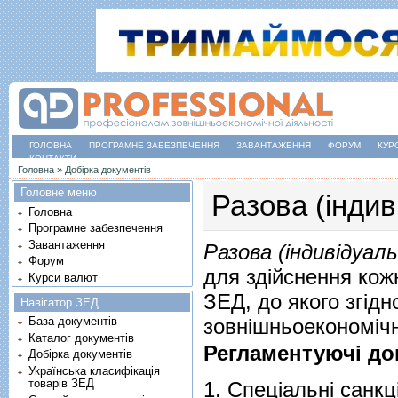
ГОЛОВНА
ПРОГРАМНЕ ЗАБЕЗПЕЧЕННЯ
ЗАВАНТАЖЕННЯ
ФОРУМ
КУР
КОНТАКТИ
Ви є тут
Головна
»
Добірка документів
Головне меню
Разова (індив
Головна
Програмне забезпечення
Завантаження
Разова (індивідуаль
Форум
для здійснення кож
Курси валют
ЗЕД, до якого згідн
Навігатор ЗЕД
зовнішньоекономічну
База документів
Каталог документів
Регламентуючі до
Добірка документів
Українська класифікація
товарів ЗЕД
1.
Спеціальні санкці