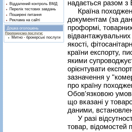
надається разом з 
Віддалений контроль ВМД
Перелік тестових завдань
Країна походження
Поширені питання
документам (за дан
Реклама на сайті
проформi, товарних
Дошка оголошень
Пропонуємо послуги:
вiдвантажувальних 
Митно - брокерські послуги
якостi, фiтосанiта
країни експорту, пи
якими супроводжуєт
орієнтувати експорт
зазначення у "коме
про країну походже
Обов'язковою умово
що вказані у товар
даними, встановлен
У разi вiдсутност
товар, вiдомостей 