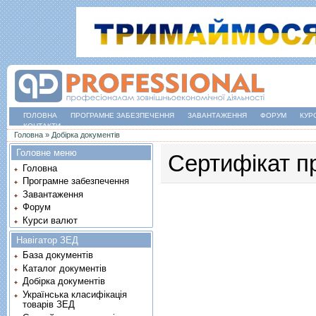
ГОЛОВНА
ПРОГРАМНЕ ЗАБЕЗПЕЧЕННЯ
ЗАВАНТАЖЕННЯ
ФОРУМ
КУР
КОНТАКТИ
Ви є тут
Головна
»
Добірка документів
Головне меню
Сертифікат п
Головна
Програмне забезпечення
Завантаження
Форум
Курси валют
Навігатор ЗЕД
База документів
Каталог документів
Добірка документів
Українська класифікація
товарів ЗЕД