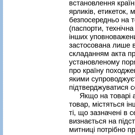
встановлення країн
ярликiв, етикеток,
безпосередньо на т
(паспорти, технiчн
iнших уповноважени
застосована лише в
складанням акта пр
установленому поря
про країну походжен
якими супроводжуєт
пiдтверджуватися с
Якщо на товарi аб
товар, мiстяться iн
тi, що зазначенi в 
визнається на пiдс
митниці потрібно п