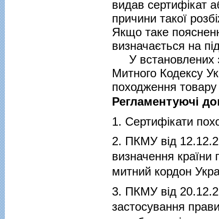
видав сертифікат а
причини такої розб
Якщо таке поясненн
визначається на пі
У встановлених з
Митного Кодексу Ук
походження товару 
Регламентуючі до
1.
Сертифікати похо
2.
ПКМУ вiд 12.12.
визначення країни 
митний кордон Укра
3.
ПКМУ від 20.12.
застосування прави