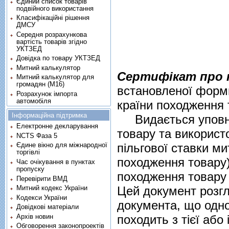
Єдиний список товарів
подвійного використання
Класифікаційні рішення
ДМСУ
Середня розрахункова
вартість товарів згідно
УКТЗЕД
Довідка по товару УКТЗЕД
Митний калькулятор
Сертифікат про 
Митний калькулятор для
громадян (М16)
встановленої форми
Розрахунок імпорта
автомобіля
країни походження 
Інформаційна підтримка
Видається уповнов
Електронне декларування
товару та використ
NCTS Фаза 5
пільгової ставки м
Єдине вікно для міжнародної
торгівлі
походження товару)
Час очікування в пунктах
пропуску
походження товару
Перевірити ВМД
Цей документ розгл
Митний кодекс України
Кодекси України
документа, що одно
Довідкові матеріали
Архів новин
походить з тієї або
Обговорення законопроектів