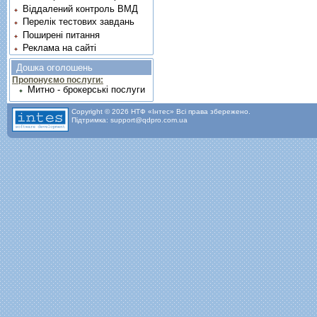
Віддалений контроль ВМД
Перелік тестових завдань
Поширені питання
Реклама на сайті
Дошка оголошень
Пропонуємо послуги:
Митно - брокерські послуги
Copyright © 2026 НТФ «Інтес» Всі права збережено.
Підтримка: support@qdpro.com.ua