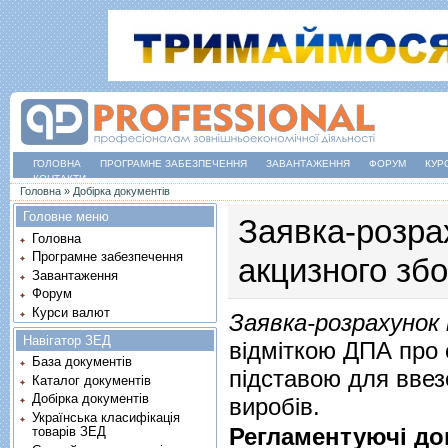
ГОЛОВНА
ПРОГРАМНЕ ЗАБЕЗПЕЧЕННЯ
ЗАВАНТАЖЕННЯ
ФОРУМ
КУР
КОНТАКТИ
Ви є тут
Головна
»
Добірка документів
Головне меню
Заявка-розра
Головна
Програмне забезпечення
акцизного зб
Завантаження
Форум
Курси валют
Заявка-розрахунок 
Навігатор ЗЕД
відміткою ДПА про 
База документів
підставою для ввез
Каталог документів
Добірка документів
виробів.
Українська класифікація
Регламентуючі до
товарів ЗЕД