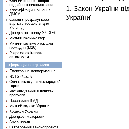
Єдиний список товарів
подвійного використання
1.
Закон України ві
Класифікаційні рішення
ДМСУ
України"
Середня розрахункова
вартість товарів згідно
УКТЗЕД
Довідка по товару УКТЗЕД
Митний калькулятор
Митний калькулятор для
громадян (М16)
Розрахунок імпорта
автомобіля
Інформаційна підтримка
Електронне декларування
NCTS Фаза 5
Єдине вікно для міжнародної
торгівлі
Час очікування в пунктах
пропуску
Перевірити ВМД
Митний кодекс України
Кодекси України
Довідкові матеріали
Архів новин
Обговорення законопроектів