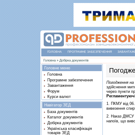
ГОЛОВНА
ПРОГРАМНЕ ЗАБЕЗПЕЧЕННЯ
ЗАВАНТАЖ
Ви є тут
Головна
»
Добірка документів
Головне меню
Погодже
Головна
Програмне забезпечення
Погодження на
Завантаження
здійснення мит
Форум
через пункти п
Регламентуюч
Курси валют
1.
ПКМУ від 06.
Навігатор ЗЕД
вивезення спир
База документів
2.
Наказ ДМСУ 
Каталог документів
напоїв, що вив
Добірка документів
Українська класифікація
товарів ЗЕД