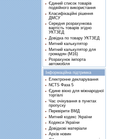
Єдиний список товарів
подвійного використання
Класифікаційні рішення
ДМСУ
Середня розрахункова
вартість товарів згідно
УКТЗЕД
Довідка по товару УКТЗЕД
Митний калькулятор
Митний калькулятор для
громадян (М16)
Розрахунок імпорта
автомобіля
Інформаційна підтримка
Електронне декларування
NCTS Фаза 5
Єдине вікно для міжнародної
торгівлі
Час очікування в пунктах
пропуску
Перевірити ВМД
Митний кодекс України
Кодекси України
Довідкові матеріали
Архів новин