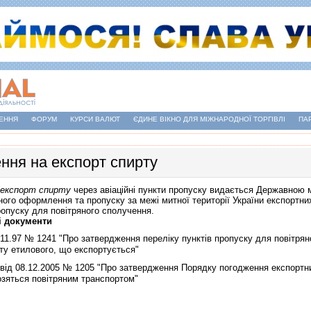
ЕННЯ
ФОРУМ
КУРСИ ВАЛЮТ
ЄДИНЕ ВІКНО ДЛЯ МІЖНАРОДНОЇ ТОРГІВЛІ
ПА
ння на експорт спирту
 експорт спирту
через авiацiйнi пункти пропуску видається Державною 
ного оформлення та пропуску за межi митної території України експортн
ропуску для повітряного сполучення.
і документи
11.97 № 1241 "Про затвердження переліку пунктів пропуску для повітрян
ту етилового, що експортується"
від 08.12.2005 № 1205 "Про затвердження Порядку погодження експортни
озяться повiтряним транспортом"