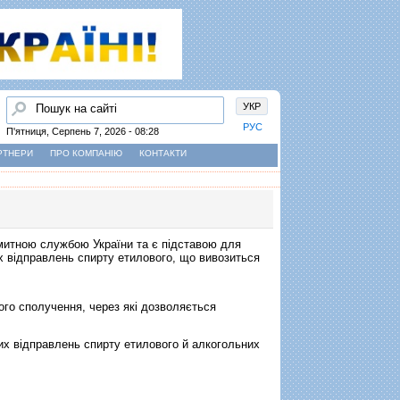
Пошук
УКР
РУС
П'ятниця, Серпень 7, 2026 - 08:28
РТНЕРИ
ПРО КОМПАНІЮ
КОНТАКТИ
митною службою України та є підставою для
их відправлень спирту етилового, що вивозиться
ого сполучення, через які дозволяється
х вiдправлень спирту етилового й алкогольних