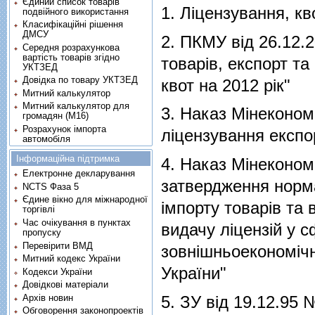
Єдиний список товарів
1.
Ліцензування, кв
подвійного використання
Класифікаційні рішення
ДМСУ
2.
ПКМУ вiд 26.12.2
Середня розрахункова
вартість товарів згідно
товарiв, експорт та
УКТЗЕД
Довідка по товару УКТЗЕД
квот на 2012 рiк"
Митний калькулятор
Митний калькулятор для
3.
Наказ Мінеконом
громадян (М16)
Розрахунок імпорта
лiцензування експо
автомобіля
Інформаційна підтримка
4.
Наказ Мінеконом
Електронне декларування
затвердження норм
NCTS Фаза 5
Єдине вікно для міжнародної
iмпорту товарiв та
торгівлі
Час очікування в пунктах
видачу лiцензiй у 
пропуску
Перевірити ВМД
зовнiшньоекономiчно
Митний кодекс України
України"
Кодекси України
Довідкові матеріали
Архів новин
5.
ЗУ від 19.12.95
Обговорення законопроектів