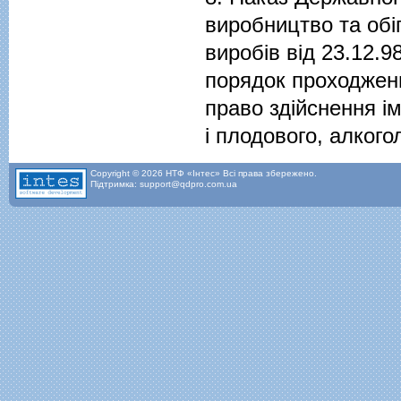
виробництво та обi
виробiв вiд 23.12.9
порядок проходжен
право здiйснення iм
i плодового, алкого
Copyright © 2026 НТФ «Інтес» Всі права збережено.
Підтримка: support@qdpro.com.ua