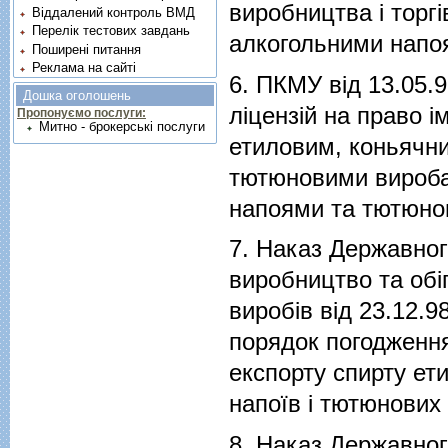
виробництва i торг
Віддалений контроль ВМД
Перелік тестових завдань
алкогольними напо
Поширені питання
Реклама на сайті
6.
ПКМУ вiд 13.05.
Дошка оголошень
лiцензiй на право і
Пропонуємо послуги:
Митно - брокерські послуги
етиловим, коньячни
тютюновими виробам
напоями та тютюно
7.
Наказ Державного
виробництво та обi
виробiв вiд 23.12.
порядок погодження
експорту спирту ет
напоїв i тютюнових 
8.
Наказ Державного