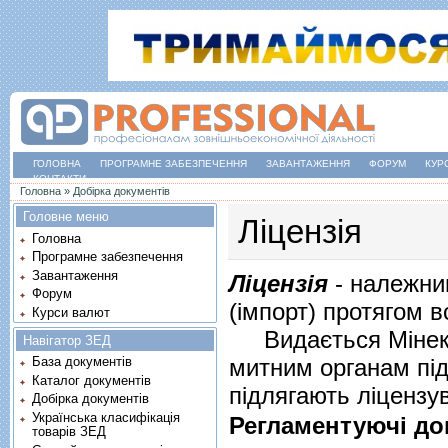
ГОЛОВНА
ПРОГРАМНЕ ЗАБЕЗПЕЧЕННЯ
ЗАВАНТАЖЕННЯ
ФОРУМ
КУР
КОНТАКТИ
Ви є тут
Головна
»
Добірка документів
Головне меню
Ліцензія
Головна
Програмне забезпечення
Завантаження
Ліцензія
- належни
Форум
(імпорт) протягом в
Курси валют
Видається Мінекон
Навігатор ЗЕД
митним органам під
База документів
Каталог документів
підлягають ліцензу
Добірка документів
Українська класифікація
Регламентуючі до
товарів ЗЕД