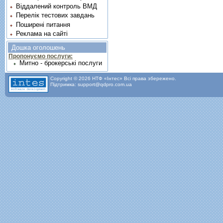
Віддалений контроль ВМД
Перелік тестових завдань
Поширені питання
Реклама на сайті
Дошка оголошень
Пропонуємо послуги:
Митно - брокерські послуги
Copyright © 2026 НТФ «Інтес» Всі права збережено.
Підтримка: support@qdpro.com.ua