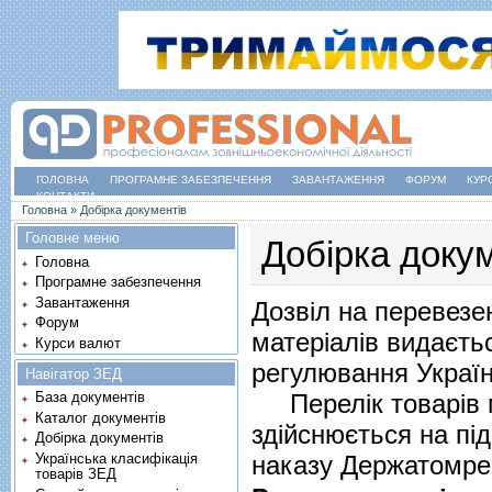
ГОЛОВНА
ПРОГРАМНЕ ЗАБЕЗПЕЧЕННЯ
ЗАВАНТАЖЕННЯ
ФОРУМ
КУР
КОНТАКТИ
Ви є тут
Головна
»
Добірка документів
Головне меню
Добірка доку
Головна
Програмне забезпечення
Завантаження
Дозвіл на перевезе
Форум
матеріалів видаєть
Курси валют
регулювання Украї
Навігатор ЗЕД
Перелік товарів м
База документів
Каталог документів
здійснюється на пі
Добірка документів
Українська класифікація
наказу Держатомрег
товарів ЗЕД