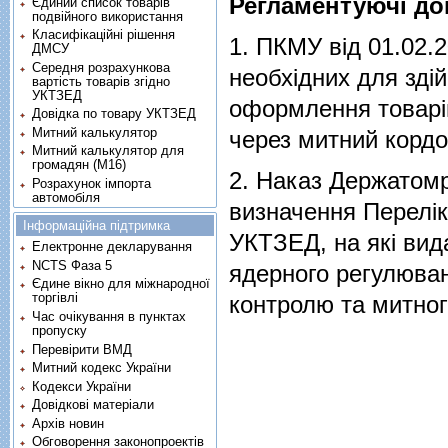
Регламентуючі до
Єдиний список товарів
подвійного використання
Класифікаційні рішення
1.
ПКМУ від 01.02.2
ДМСУ
Середня розрахункова
необхiдних для здi
вартість товарів згідно
УКТЗЕД
оформлення товарiв
Довідка по товару УКТЗЕД
Митний калькулятор
через митний кордо
Митний калькулятор для
громадян (М16)
2.
Наказ Держатомр
Розрахунок імпорта
автомобіля
визначення Переліку
Інформаційна підтримка
УКТЗЕД, на які вид
Електронне декларування
NCTS Фаза 5
ядерного регулюван
Єдине вікно для міжнародної
торгівлі
контролю та митно
Час очікування в пунктах
пропуску
Перевірити ВМД
Митний кодекс України
Кодекси України
Довідкові матеріали
Архів новин
Обговорення законопроектів