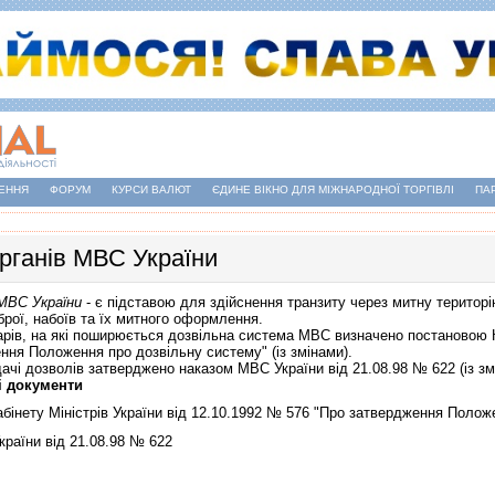
ЕННЯ
ФОРУМ
КУРСИ ВАЛЮТ
ЄДИНЕ ВІКНО ДЛЯ МІЖНАРОДНОЇ ТОРГІВЛІ
ПА
органiв МВС України
 МВС України
- є пiдставою для здійснення транзиту через митну територiю
брої, набоїв та їх митного оформлення.
ів, на які поширюється дозвiльна система МВС визначено
постановою К
ння Положення про дозвiльну систему" (із змінами).
чі дозволів затверджено
наказом МВС України від 21.08.98 № 622
(із з
і документи
бінету Міністрів України від 12.10.1992 № 576 "Про затвердження Полож
раїни від 21.08.98 № 622