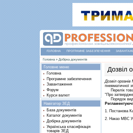
ГОЛОВНА
ПРОГРАМНЕ ЗАБЕЗПЕЧЕННЯ
ЗАВАНТАЖ
Ви є тут
Головна
»
Добірка документів
Головне меню
Дозвiл 
Головна
Програмне забезпечення
Дозвiл органiв
Завантаження
пневматичної з
Форум
Перелік товар
"Про затвердже
Курси валют
Порядок вида
Регламентуюч
Навігатор ЗЕД
База документів
1.
Постанова Ка
Каталог документів
2.
Наказ МВС Ук
Добірка документів
Українська класифікація
товарів ЗЕД