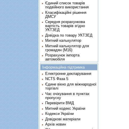
Єдиний список товарів
подвійного використання
Класифікаційні рішення
ДМСУ
Середня розрахункова
вартість товарів згідно
УКТЗЕД
Довідка по товару УКТЗЕД
Митний калькулятор
Митний калькулятор для
громадян (М16)
Розрахунок імпорта
автомобіля
Інформаційна підтримка
Електронне декларування
NCTS Фаза 5
Єдине вікно для міжнародної
торгівлі
Час очікування в пунктах
пропуску
Перевірити ВМД
Митний кодекс України
Кодекси України
Довідкові матеріали
Архів новин