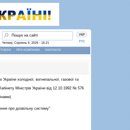
Пошук
УКР
РУС
Четвер, Серпень 6, 2026 - 16:21
РТНЕРИ
ПРО КОМПАНІЮ
КОНТАКТИ
 України холодної, вогнепальної, газової та
абінету Міністрів України від 12.10.1992 № 576
мінами).
ення про дозвiльну систему"