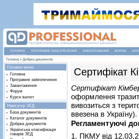
ГОЛОВНА
ПРОГРАМНЕ ЗАБЕЗПЕЧЕННЯ
ЗАВАНТАЖЕННЯ
ФОРУМ
КУР
КОНТАКТИ
Ви є тут
Головна
»
Добірка документів
Головне меню
Сертифікат К
Головна
Програмне забезпечення
Завантаження
Сертифікат Кімбер
Форум
оформлення тразиту
Курси валют
вивозиться з терито
Навігатор ЗЕД
ввезена в Україну).
База документів
Каталог документів
Регламентуючі до
Добірка документів
Українська класифікація
товарів ЗЕД
1.
ПКМУ від 12.03.