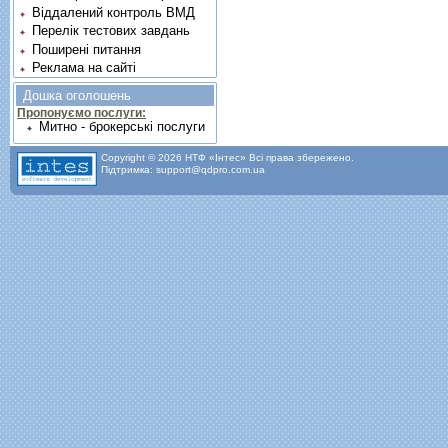
Віддалений контроль ВМД
Перелік тестових завдань
Поширені питання
Реклама на сайті
Дошка оголошень
Пропонуємо послуги:
Митно - брокерські послуги
Copyright © 2026 НТФ «Інтес» Всі права збережено.
Підтримка: support@qdpro.com.ua