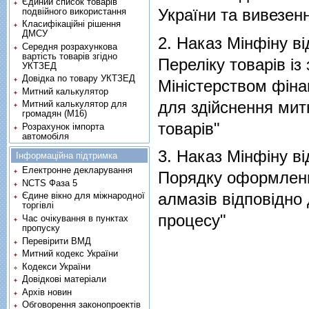
Єдиний список товарів
України та вивезенн
подвійного використання
Класифікаційні рішення
ДМСУ
2.
Наказ Мінфіну ві
Середня розрахункова
вартість товарів згідно
Перелiку товарiв iз
УКТЗЕД
Довідка по товару УКТЗЕД
Мiнiстерством фiна
Митний калькулятор
для здiйснення ми
Митний калькулятор для
громадян (М16)
товарiв"
Розрахунок імпорта
автомобіля
3.
Наказ Мінфіну ві
Інформаційна підтримка
Електронне декларування
Порядку оформлення
NCTS Фаза 5
алмазiв вiдповiдно
Єдине вікно для міжнародної
торгівлі
процесу"
Час очікування в пунктах
пропуску
Перевірити ВМД
Митний кодекс України
Кодекси України
Довідкові матеріали
Архів новин
Обговорення законопроектів