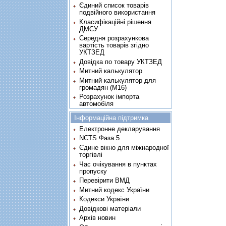
Єдиний список товарів
подвійного використання
Класифікаційні рішення
ДМСУ
Середня розрахункова
вартість товарів згідно
УКТЗЕД
Довідка по товару УКТЗЕД
Митний калькулятор
Митний калькулятор для
громадян (М16)
Розрахунок імпорта
автомобіля
Інформаційна підтримка
Електронне декларування
NCTS Фаза 5
Єдине вікно для міжнародної
торгівлі
Час очікування в пунктах
пропуску
Перевірити ВМД
Митний кодекс України
Кодекси України
Довідкові матеріали
Архів новин