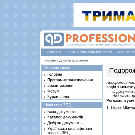
ГОЛОВНА
ПРОГРАМНЕ ЗАБЕЗПЕЧЕННЯ
ЗАВАНТАЖ
Ви є тут
Головна
»
Добірка документів
Головне меню
Подорож
Головна
Програмне забезпечення
Подорожній ли
Завантаження
водія з момент
Форум
Є документом,
Належить до до
Курси валют
Регламентуюч
Навігатор ЗЕД
1.
Наказ Мінтра
База документів
Каталог документів
Добірка документів
Українська класифікація
товарів ЗЕД