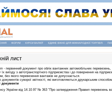
ЕННЯ
ФОРУМ
КУРСИ ВАЛЮТ
ЄДИНЕ ВІКНО ДЛЯ МІЖНАРОДНОЇ ТОРГІВЛІ
ПА
ній лист
ст
- первинний документ про облік вантажних автомобільних перевезень, 
у їх виїзду з автотранспортного підприємства і до повернення на підприє
 без якого перевезення вантажів не допускається.
кументів суворої звітності, які виготовляються друкарським способом
і документи
нсу України від 14.10.97 № 363 "Про затвердження Правил перевезень в