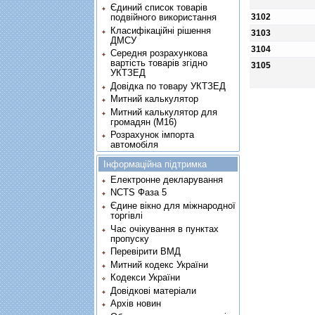
Єдиний список товарів
3102
подвійного використання
Класифікаційні рішення
3103
ДМСУ
3104
Середня розрахункова
вартість товарів згідно
3105
УКТЗЕД
Довідка по товару УКТЗЕД
Митний калькулятор
Митний калькулятор для
громадян (М16)
Розрахунок імпорта
автомобіля
Інформаційна підтримка
Електронне декларування
NCTS Фаза 5
Єдине вікно для міжнародної
торгівлі
Час очікування в пунктах
пропуску
Перевірити ВМД
Митний кодекс України
Кодекси України
Довідкові матеріали
Архів новин