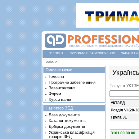
ГОЛОВНА
ПРОГРАМНЕ ЗАБЕЗПЕЧЕННЯ
ЗАВАНТАЖ
Ви є тут
Головна
Головне меню
Українс
Головна
Програмне забезпечення
Пошук в УКТЗ
Завантаження
Форум
Курси валют
УКТЗЕД
Навігатор ЗЕД
Розділ VI (28-3
База документів
Група 31
Каталог документів
Добірка документів
Українська класифікація
3101 00 00 00
товарів ЗЕД