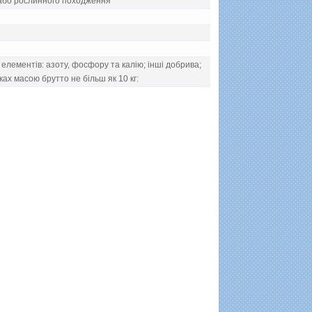
 або рослинного походження
 елементiв: азоту, фосфору та калiю; iншi добрива;
ках масою брутто не бiльш як 10 кг: