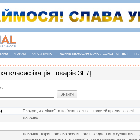
ЕННЯ
ФОРУМ
КУРСИ ВАЛЮТ
ЄДИНЕ ВІКНО ДЛЯ МІЖНАРОДНОЇ ТОРГІВЛІ
ПА
ька класифікація товарів ЗЕД
ЕД
8)
Продукцiя хiмiчної та пов'язаних iз нею галузей промисловостi
Добрива
Добрива тваринного або рослинного походження, у сумiшi або нi, п