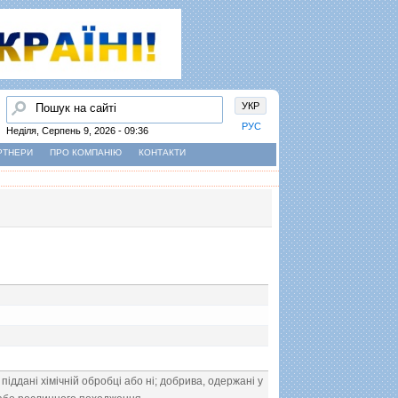
Пошук
УКР
РУС
Неділя, Серпень 9, 2026 - 09:36
РТНЕРИ
ПРО КОМПАНІЮ
КОНТАКТИ
iдданi хiмiчнiй обробцi або нi; добрива, одержанi у