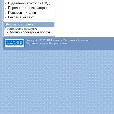
Віддалений контроль ВМД
Перелік тестових завдань
Поширені питання
Реклама на сайті
Дошка оголошень
Пропонуємо послуги:
Митно - брокерські послуги
Copyright © 2026 НТФ «Інтес» Всі права збережено.
Підтримка: support@qdpro.com.ua