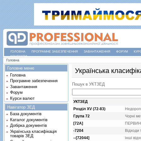
ГОЛОВНА
ПРОГРАМНЕ ЗАБЕЗПЕЧЕННЯ
ЗАВАНТАЖЕННЯ
ФОРУМ
КУР
КОНТАКТИ
Ви є тут
Головна
Головне меню
Українська класифік
Головна
Програмне забезпечення
Пошук в УКТЗЕД
Завантаження
Форум
Курси валют
УКТЗЕД
Навігатор ЗЕД
Розділ XV (72-83)
Недорого
База документів
Група 72
Чорнi м
Каталог документів
[72A]
ПЕРВИН
Добірка документів
-7204
Вiдходи 
Українська класифікація
товарів ЗЕД
--[72044]
iншi вiдх