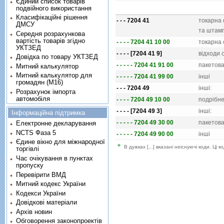
Єдиний список товарів
подвійного використання
Класифікаційні рішення
- - - 7204 41
токарна 
ДМСУ
та штамп
Середня розрахункова
вартість товарів згідно
- - - - 7204 41 10 00
токарна 
УКТЗЕД
- - - - [7204 41 9]
вiдходи 
Довідка по товару УКТЗЕД
- - - - - 7204 41 91 00
пакетова
Митний калькулятор
Митний калькулятор для
- - - - - 7204 41 99 00
iншi
громадян (М16)
- - - 7204 49
iншi:
Розрахунок імпорта
автомобіля
- - - - 7204 49 10 00
подрiбнен
- - - - [7204 49 3]
iншi:
Інформаційна підтримка
- - - - - 7204 49 30 00
пакетова
Електронне декларування
NCTS Фаза 5
- - - - - 7204 49 90 00
iншi
Єдине вікно для міжнародної
В дужках [...] вказані неіснуючі коди. Ці
торгівлі
Час очікування в пунктах
пропуску
Перевірити ВМД
Митний кодекс України
Кодекси України
Довідкові матеріали
Архів новин
Обговорення законопроектів