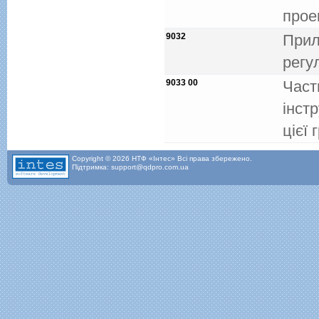
прое
9032
Прил
регу
9033 00
Част
iнст
цiєї 
Copyright © 2026 НТФ «Інтес» Всі права збережено.
Підтримка: support@qdpro.com.ua