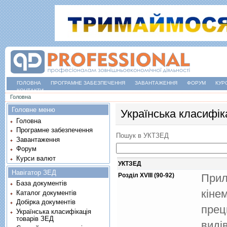
ГОЛОВНА
ПРОГРАМНЕ ЗАБЕЗПЕЧЕННЯ
ЗАВАНТАЖЕННЯ
ФОРУМ
КУР
КОНТАКТИ
Ви є тут
Головна
Головне меню
Українська класифік
Головна
Програмне забезпечення
Пошук в УКТЗЕД
Завантаження
Форум
Курси валют
УКТЗЕД
Навігатор ЗЕД
Розділ XVIII (90-92)
Прил
База документів
кiне
Каталог документів
Добірка документів
преци
Українська класифікація
товарів ЗЕД
видi