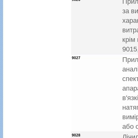
Прил
за в
хара
витр
крiм
9015
9027
Прил
анал
спек
апар
в'яз
натя
вимi
або 
9028
Лiчи