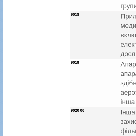
групи
9018
Прил
медиц
вклю
елек
досл
9019
Апар
апар
здiб
аеро
iнша
9020 00
Iнша
захи
фiльт