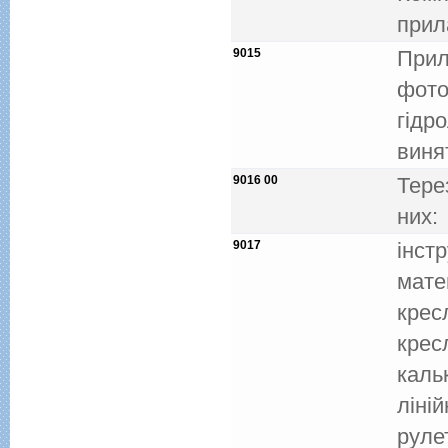
прил
9015
Прил
фото
гiдро
виня
9016 00
Тере
них:
9017
iнст
мате
крес
кресл
каль
лiнi
рулет