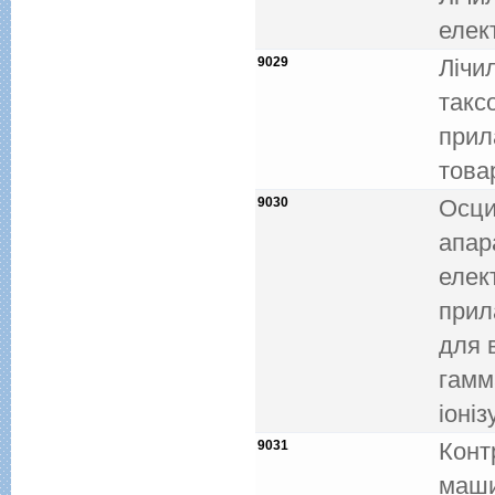
елект
9029
Лiчил
такс
прил
това
9030
Осци
апар
елек
прил
для 
гамм
iонi
9031
Конт
машин