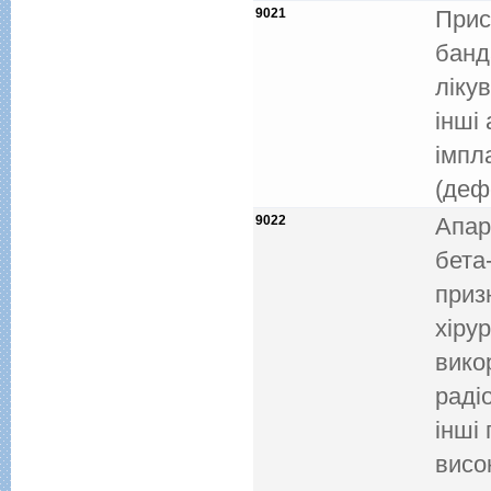
9021
Прис
банд
лiку
iншi 
iмпл
(деф
9022
Апар
бета
приз
хiру
вико
радi
iншi
висо