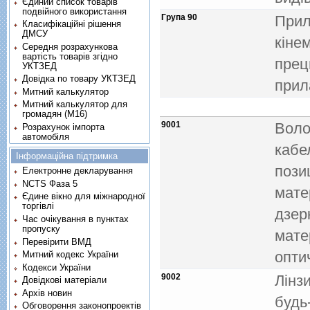
Єдиний список товарів
подвійного використання
Група 90
Прил
Класифікаційні рішення
ДМСУ
кiне
Середня розрахункова
вартість товарів згідно
преци
УКТЗЕД
Довідка по товару УКТЗЕД
прил
Митний калькулятор
Митний калькулятор для
громадян (М16)
9001
Воло
Розрахунок імпорта
автомобіля
кабе
Інформаційна підтримка
пози
Електронне декларування
NCTS Фаза 5
мате
Єдине вікно для міжнародної
торгівлі
дзер
Час очікування в пунктах
пропуску
мате
Перевірити ВМД
опти
Митний кодекс України
Кодекси України
9002
Лiнз
Довідкові матеріали
Архів новин
будь
Обговорення законопроектів