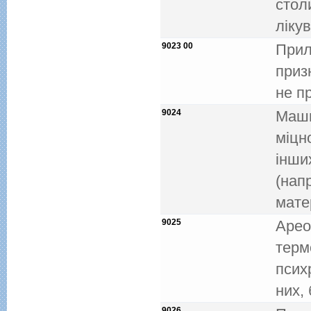
стол
лiку
9023 00
Прил
приз
не п
9024
Маши
мiцн
iнши
(нап
мате
9025
Арео
терм
псих
них, 
9026