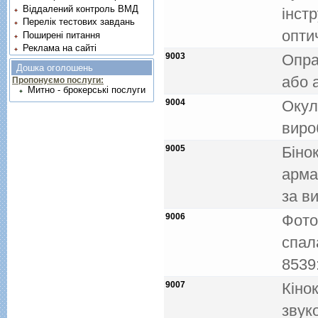
Віддалений контроль ВМД
iнст
Перелік тестових завдань
опти
Поширені питання
Реклама на сайті
9003
Опра
Дошка оголошень
або 
Пропонуємо послуги:
Митно - брокерські послуги
9004
Окул
вироб
9005
Бiнок
арма
за в
9006
Фото
спал
8539
9007
Кiно
звук