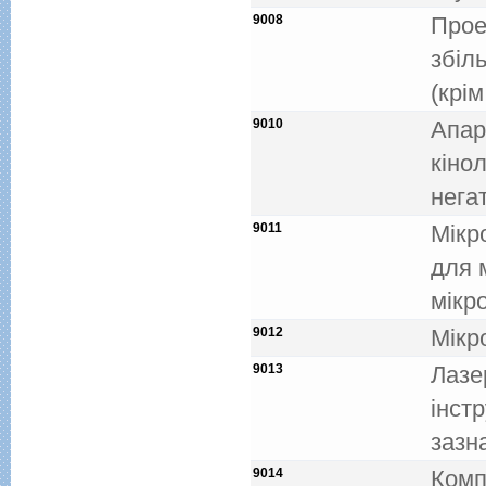
9008
Прое
збiл
(крiм
9010
Апар
кiнол
нега
9011
Мiкр
для 
мiкр
9012
Мiкр
9013
Лазе
iнстр
зазна
9014
Комп