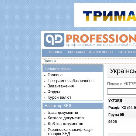
ГОЛОВНА
ПРОГРАМНЕ ЗАБЕЗПЕЧЕННЯ
ЗАВАНТАЖ
Ви є тут
Головна
Головне меню
Українс
Головна
Програмне забезпечення
Пошук в УКТЗ
Завантаження
Форум
Курси валют
УКТЗЕД
Навігатор ЗЕД
Розділ XX (94-9
База документів
Група 95
Каталог документів
9505
Добірка документів
Українська класифікація
товарів ЗЕД