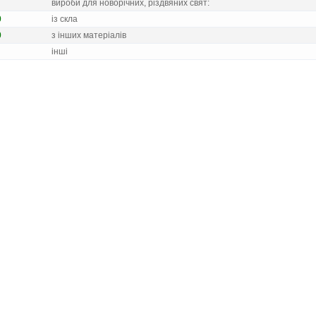
вироби для новорiчних, рiздвяних свят:
0
iз скла
0
з iнших матерiалiв
iншi