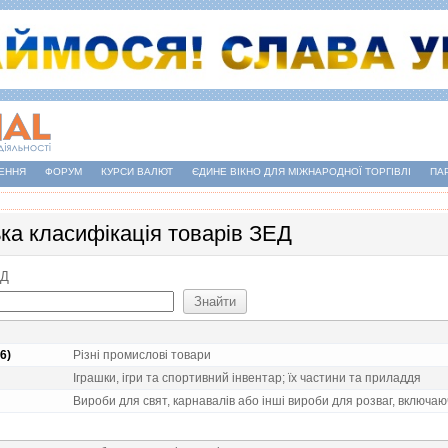
ЕННЯ
ФОРУМ
КУРСИ ВАЛЮТ
ЄДИНЕ ВІКНО ДЛЯ МІЖНАРОДНОЇ ТОРГІВЛІ
ПА
ька класифікація товарів ЗЕД
ЕД
6)
Рiзнi промисловi товари
Iграшки, iгри та спортивний iнвентар; їх частини та приладдя
Вироби для свят, карнавалiв або iншi вироби для розваг, включаю