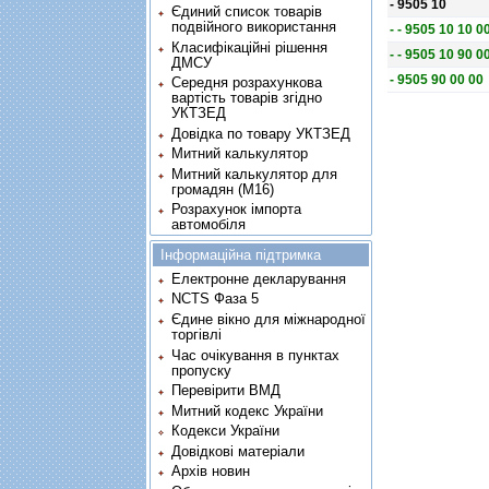
- 9505 10
Єдиний список товарів
подвійного використання
- - 9505 10 10 0
Класифікаційні рішення
- - 9505 10 90 0
ДМСУ
- 9505 90 00 00
Середня розрахункова
вартість товарів згідно
УКТЗЕД
Довідка по товару УКТЗЕД
Митний калькулятор
Митний калькулятор для
громадян (М16)
Розрахунок імпорта
автомобіля
Інформаційна підтримка
Електронне декларування
NCTS Фаза 5
Єдине вікно для міжнародної
торгівлі
Час очікування в пунктах
пропуску
Перевірити ВМД
Митний кодекс України
Кодекси України
Довідкові матеріали
Архів новин