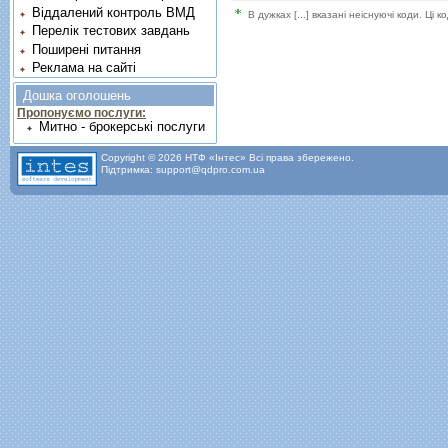
Віддалений контроль ВМД
В дужках [...] вказані неіснуючі коди. Ці
Перелік тестових завдань
Поширені питання
Реклама на сайті
Дошка оголошень
Пропонуємо послуги:
Митно - брокерські послуги
Copyright © 2026 НТФ «Інтес» Всі права збережено.
Підтримка: support@qdpro.com.ua