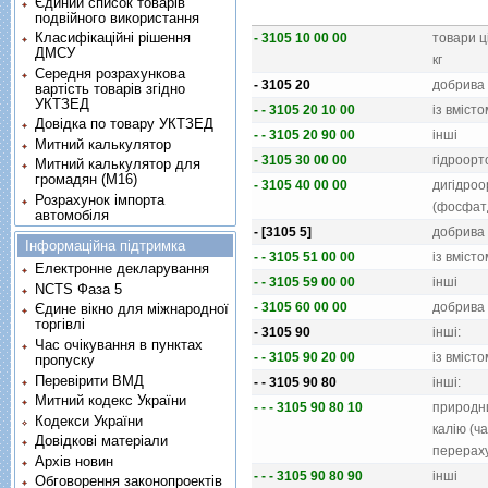
Єдиний список товарів
подвійного використання
Класифікаційні рішення
- 3105 10 00 00
товари ц
ДМСУ
кг
Середня розрахункова
- 3105 20
добрива 
вартість товарів згідно
УКТЗЕД
- - 3105 20 10 00
iз вмiст
Довідка по товару УКТЗЕД
- - 3105 20 90 00
iншi
Митний калькулятор
- 3105 30 00 00
гiдроорт
Митний калькулятор для
громадян (М16)
- 3105 40 00 00
дигiдроо
Розрахунок імпорта
(фосфат
автомобіля
- [3105 5]
добрива 
Інформаційна підтримка
- - 3105 51 00 00
iз вмiст
Електронне декларування
- - 3105 59 00 00
iншi
NCTS Фаза 5
- 3105 60 00 00
добрива 
Єдине вікно для міжнародної
торгівлі
- 3105 90
iншi:
Час очікування в пунктах
- - 3105 90 20 00
iз вмiст
пропуску
Перевірити ВМД
- - 3105 90 80
iншi:
Митний кодекс України
- - - 3105 90 80 10
природни
Кодекси України
калiю (ч
Довідкові матеріали
перераху
Архів новин
- - - 3105 90 80 90
iншi
Обговорення законопроектів