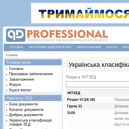
ГОЛОВНА
ПРОГРАМНЕ ЗАБЕЗПЕЧЕННЯ
ЗАВАНТАЖЕННЯ
ФОРУМ
КУР
КОНТАКТИ
Ви є тут
Головна
Головне меню
Українська класифік
Головна
Програмне забезпечення
Пошук в УКТЗЕД
Завантаження
Форум
Курси валют
УКТЗЕД
Навігатор ЗЕД
Розділ VI (28-38)
Продукцi
База документів
Група 31
Добрива
Каталог документів
3105
Добрива 
Добірка документів
калiю; i
Українська класифікація
товарів ЗЕД
брутто не