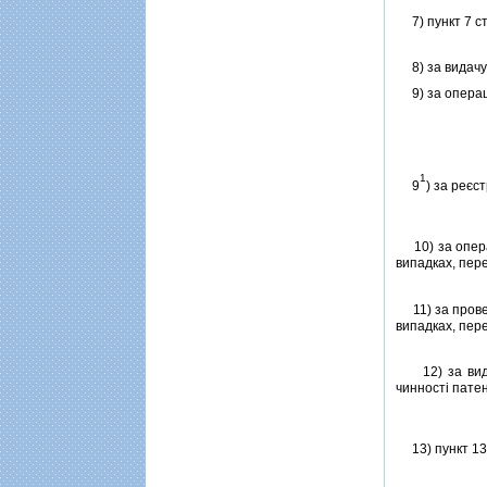
7) пункт 7 ст
8) за видачу 
9) за операцiї
1
9
) за реєс
10) за операц
випадках, пер
11) за провед
випадках, пер
12) за видачу
чинностi патен
13) пункт 13 