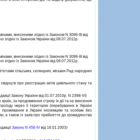
змiнами, внесеними згiдно iз Законом N 3096-III вiд
о згiдно iз Законом України вiд 08.07.2011р.
змiнами, внесеними згiдно iз Законом N 3096-III вiд
о згiдно iз Законом України вiд 08.07.2011р.
тетами сiльських, селищних, мiських Рад народних
вiдоцтв про реєстрацiю актiв цивiльного стану та
едакцiї Закону України вiд 01.07.2010р. N 2398-VI)
країн, за продовження строку їх дiї та за внесення
 проїзду через її територiю (перебування в Українi
на проживання в Українi iноземцям та особам без
рiю, а також iз заяв про прийняття до громадянства
едакцiї
Закону N 456-IV
вiд 16.01.2003)