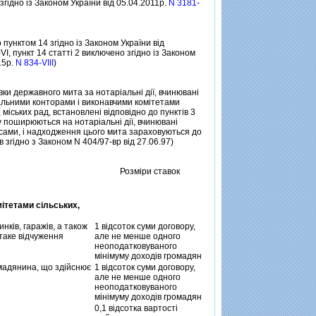
згiдно iз Законом України вiд 05.04.2011р.
N 3181-
 пунктом 14 згiдно iз Законом України вiд
VI, пункт 14 статтi 2 виключено згiдно iз Законом
15р.
N 834-VIII
)
вки державного мита за нотарiальнi дiї, вчинюванi
льними конторами i виконавчими комiтетами
 мiських рад, встановленi вiдповiдно до пунктiв 3
ту поширюються на нотарiальнi дiї, вчинюванi
сами, i надходження цього мита зараховуються до
 згiдно з Законом N 404/97-вр вiд 27.06.97)
Розмiри ставок
мiтетами сiльських,
нкiв, гаражiв, а також
1 вiдсоток суми договору,
 таке вiдчуження
але не менше одного
неоподатковуваного
мiнiмуму доходiв громадян
омадянина, що здiйснює
1 вiдсоток суми договору,
але не менше одного
неоподатковуваного
мiнiмуму доходiв громадян
0,1 вiдсотка вартостi