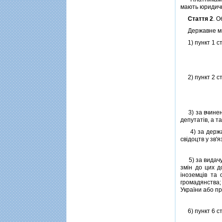
мають юридичн
Стаття 2
. 
Державне мит
1) пункт 1 ст
2) пункт 2 ст
3) за вчиненн
депутатiв, а т
4) за державн
свiдоцтв у зв'
5) за видачу д
змiн до цих д
iноземцiв та 
громадянства; 
України або пр
6) пункт 6 ст