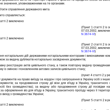
е значення, уповноваженими на те органами.
Об'єкти справляння державного мита
о справляється:
аттi 2 виключено
(Пункт 1 статтi 2 iз 
07.03.2002, виключен
N 3674-VI
)
аттi 2 виключено
(Пункт 2 статтi 2 iз 
07.03.2002, виключен
N 3674-VI
)
я нотарiальних дiй державними нотарiальними конторами i виконавчими комi
акож за видачу дублiкатiв нотарiально засвiдчених документiв;
у реєстрацiю актiв цивiльного стану, а також повторну видачу громадянам с
язку iз змiною i поновленням актових записiв цивiльного стану;
(пункт 4 статтi 2 у р
окументiв на право виїзду за кордон i про запрошення в Україну осiб з iнших 
окументiв; за продовження строку дiї вiзи для в'їзду в Україну, транзитного
осiб без громадянства); за видачу або продовження строку дiї посвiдки 
за оформлення вiз для в'їзду в Україну, транзитного проїзду через її терито
о вихiд з громадянства України;
(Пункт 5 статтi 2 в р
аттi 2 виключено