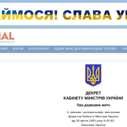
ЕННЯ
ФОРУМ
КУРСИ ВАЛЮТ
ЄДИНЕ ВІКНО ДЛЯ МІЖНАРОДНОЇ ТОРГІВЛІ
ПА
ДЕКРЕТ
КАБIНЕТУ МIНIСТРIВ УКРАЇНИ
Про державне мито
Iз змiнами i доповненнями, внесеними
Декретом Кабiнету Мiнiстрiв України
вiд 30 квiтня 1993 року N 43-93,
Законами України