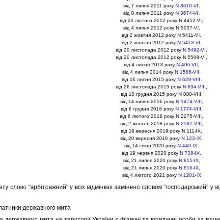
вiд 7 липня 2011 року
N 3610-VI
,
вiд 8 липня 2011 року
N 3674-VI
,
вiд 23 лютого 2012 року N 4452-VI,
вiд 4 липня 2012 року N 5037-VI,
вiд 2 жовтня 2012 року N 5411-VI,
вiд 2 жовтня 2012 року
N 5413-VI
,
вiд 20 листопада 2012 року
N 5492-VI
,
вiд 20 листопада 2012 року N 5508-VI,
вiд 4 липня 2013 року
N 406-VII
,
вiд 4 липня 2014 року
N 1586-VII
,
вiд 16 липня 2015 року
N 629-VIII
,
вiд 26 листопада 2015 року
N 834-VIII
,
вiд 10 грудня 2015 року N 888-VIII,
вiд 14 липня 2016 року
N 1474-VIII
,
вiд 6 грудня 2016 року
N 1774-VIII
,
вiд 6 лютого 2018 року N 2275-VIII,
вiд 2 жовтня 2018 року
N 2581-VIII
,
вiд 19 вересня 2019 року N 111-IX,
вiд 20 вересня 2019 року
N 123-IX
,
вiд 14 сiчня 2020 року
N 440-IX
,
вiд 19 червня 2020 року
N 738-IX
,
вiд 21 липня 2020 року
N 815-IX
,
вiд 21 липня 2020 року
N 816-IX
,
вiд 4 лютого 2021 року
N 1201-IX
ету слово "арбiтражний" у всiх вiдмiнках замiнено словом "господарський" у вiд
Платники державного мита
ржавного мита на територiї України є фiзичнi та юридичнi особи за вчиненн