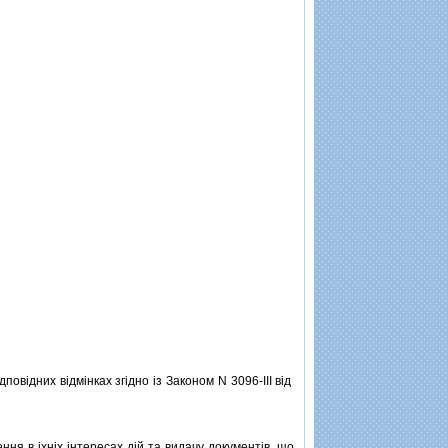
повiдних вiдмiнках згiдно iз Законом N 3096-III вiд
я в iхнiх iнтересах дiй та видачу документiв, що