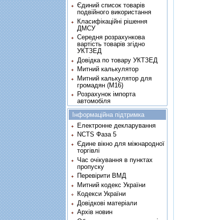
Єдиний список товарів
подвійного використання
Класифікаційні рішення
ДМСУ
Середня розрахункова
вартість товарів згідно
УКТЗЕД
Довідка по товару УКТЗЕД
Митний калькулятор
Митний калькулятор для
громадян (М16)
Розрахунок імпорта
автомобіля
Інформаційна підтримка
Електронне декларування
NCTS Фаза 5
Єдине вікно для міжнародної
торгівлі
Час очікування в пунктах
пропуску
Перевірити ВМД
Митний кодекс України
Кодекси України
Довідкові матеріали
Архів новин