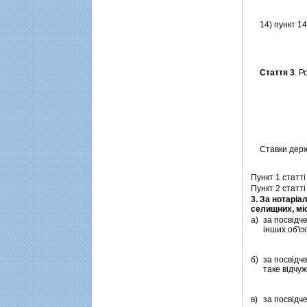
14) пункт 14 
Стаття 3
. 
Ставки держа
Пункт 1 статт
Пункт 2 статт
3. За нотарiа
селищних, мi
а)
за посвiдче
iнших об'є
б)
за посвiдч
таке вiдчу
в)
за посвiдч