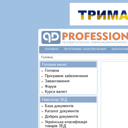
ГОЛОВНА
ПРОГРАМНЕ ЗАБЕЗПЕЧЕННЯ
ЗАВАНТАЖ
Ви є тут
Головна
Головне меню
Головна
Програмне забезпечення
Завантаження
Форум
Курси валют
Навігатор ЗЕД
База документів
Каталог документів
Добірка документів
Українська класифікація
товарів ЗЕД