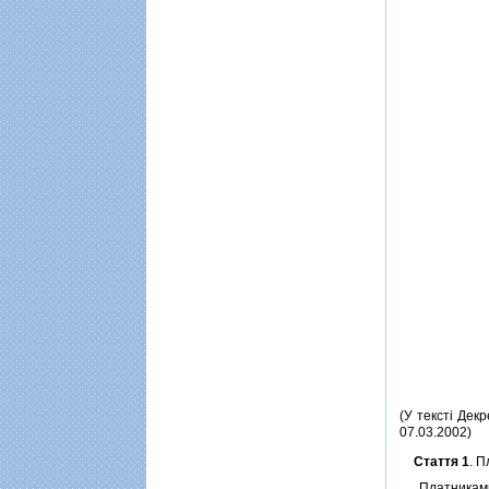
(У текстi Декр
07.03.2002)
Стаття 1
. 
Платниками де