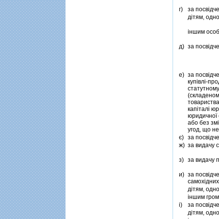
г)
за посвiдч
дiтям, одн
iншим осо
д)
за посвiдч
е)
за посвiдч
купiвлi-пр
статутному
(складеном
товариства
капiталi ю
юридичної 
або без зм
угод, що не
є)
за посвiдч
ж)
за видачу 
з)
за видачу 
и)
за посвiдч
самохiдних
дiтям, одн
iншим гро
i)
за посвiдч
дiтям, одн