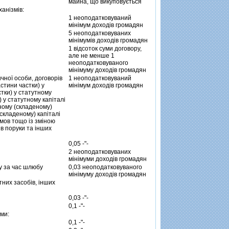
майна, що викуповується
анiзмiв:
1 неоподатковуваний
мiнiмум доходiв громадян
5 неоподатковуваних
мiнiмумiв доходiв громадян
1 вiдсоток суми договору,
але не менше 1
неоподатковуваного
мiнiмуму доходiв громадян
чної особи, договорiв
1 неоподатковуваний
стини частки) у
мiнiмум доходiв громадян
стки) у статутному
 у статутному капiталi
тному (складеному)
(складеному) капiталi
дмов тощо iз змiною
iв поруки та iнших
0,05 -"-
2 неоподатковуваних
мiнiмуми доходiв громадян
му за час шлюбу
0,03 неоподатковуваного
мiнiмуму доходiв громадян
них засобiв, iнших
0,03 -"-
0,1 -"-
ми:
0,1 -"-