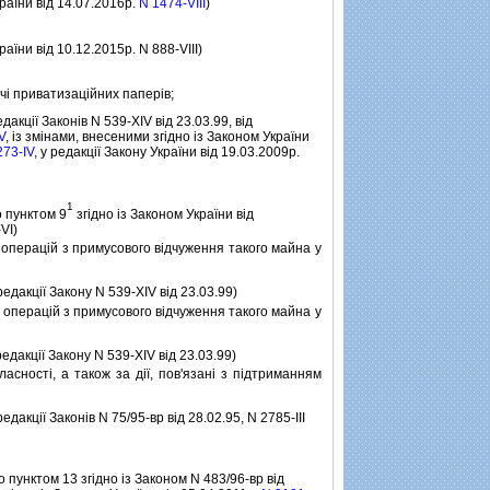
країни вiд 14.07.2016р.
N 1474-VIII
)
раїни вiд 10.12.2015р. N 888-VIII)
ачi приватизацiйних паперiв;
едакцiї Законiв N 539-XIV вiд 23.03.99, вiд
V
, iз змiнами, внесеними згiдно iз Законом України
273-IV
, у редакцiї Закону України вiд 19.03.2009р.
1
о пунктом 9
згiдно iз Законом України вiд
VI)
 операцiй з примусового вiдчуження такого майна у
 редакцiї Закону N 539-XIV вiд 23.03.99)
 операцiй з примусового вiдчуження такого майна у
редакцiї Закону N 539-XIV вiд 23.03.99)
асностi, а також за дiї, пов'язанi з пiдтриманням
редакцiї Законiв N 75/95-вр вiд 28.02.95, N 2785-III
 пунктом 13 згiдно iз Законом N 483/96-вр вiд