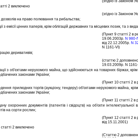
(згiдно iз Законом У
аттi 2 виключено
(згiдно iз Законом Ук
дозволiв на право полювання та рибальства;
 з емiсiї цiнних паперiв, крiм облiгацiй державних та мiсцевих позик, та з вид
(Пункт 9 статтi 2 в р
19.06.2003р.
N 980-I
вiд 22.12.2005р.
N 3
N 1161-VI)
трацiю деривативiв;
(статтю 2 доповнен
19.03.2009р. N 1161-
iї з об'єктами нерухомого майна, що здiйснюються на товарних бiржах, крiм
едбачених законами України;
(Пункт 10 статтi 2 в
ення прилюдних торгiв (аукцiону, тендеру) об'єктами нерухомого майна, крiм
едбачених законами України;
(Пункт 11 статтi 2 в 
 охоронних документiв (патентiв i свiдоцтв) на об'єкти iнтелектуальної вл
тiв на сорти рослин;
(Пункт 12 статтi 2 в 
вiд 15.11.2001)
статтi 2 виключено
(Статтю 2 доповнено