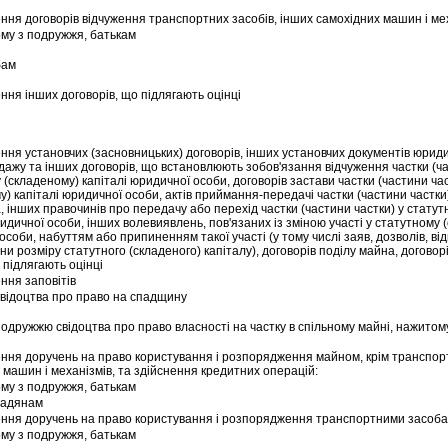
ення договорiв вiдчуження транспортних засобiв, iнших самохiдних машин i мех
ому з подружжя, батькам
бам
ення iнших договорiв, що пiдлягають оцiнцi
ення установчих (засновницьких) договорiв, iнших установчих документiв юриди
одажу та iнших договорiв, що встановлюють зобов'язання вiдчуження частки (ча
 (складеному) капiталi юридичної особи, договорiв застави частки (частини ча
у) капiталi юридичної особи, актiв приймання-передачi частки (частини частки)
, iнших правочинiв про передачу або перехiд частки (частини частки) у стату
ридичної особи, iнших волевиявлень, пов'язаних iз змiною участi у статутному 
особи, набуттям або припиненням такої участi (у тому числi заяв, дозволiв, вi
iни розмiру статутного (складеного) капiталу), договорiв подiлу майна, договор
 пiдлягають оцiнцi
ення заповiтiв
свiдоцтва про право на спадщину
подружжю свiдоцтва про право власностi на частку в спiльному майнi, нажито
ення доручень на право користування i розпорядження майном, крiм транспорт
 машин i механiзмiв, та здiйснення кредитних операцiй:
ому з подружжя, батькам
мадянам
ення доручень на право користування i розпорядження транспортними засоба
ому з подружжя, батькам