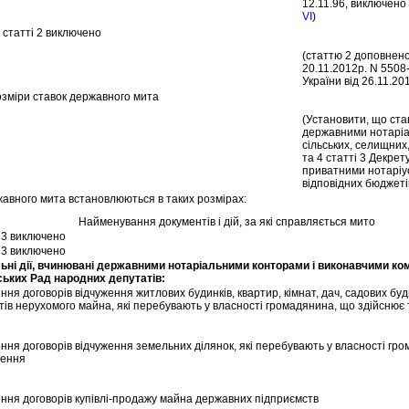
12.11.96, виключено 
VI
)
статтi 2 виключено
(статтю 2 доповнено
20.11.2012р. N 5508-
України вiд 26.11.20
Розмiри ставок державного мита
(Установити, що ста
державними нотарiа
сiльських, селищних,
та 4 статтi 3 Декре
приватними нотарiу
вiдповiдних бюджетiв
вного мита встановлюються в таких розмiрах:
Найменування документiв i дiй, за якi справляється мито
i 3 виключено
i 3 виключено
льнi дiї, вчинюванi державними нотарiальними конторами i виконавчими ко
ських Рад народних депутатiв:
ння договорiв вiдчуження житлових будинкiв, квартир, кiмнат, дач, садових буди
ктiв нерухомого майна, якi перебувають у власностi громадянина, що здiйснює
ення договорiв вiдчуження земельних дiлянок, якi перебувають у власностi гр
ження
ення договорiв купiвлi-продажу майна державних пiдприємств