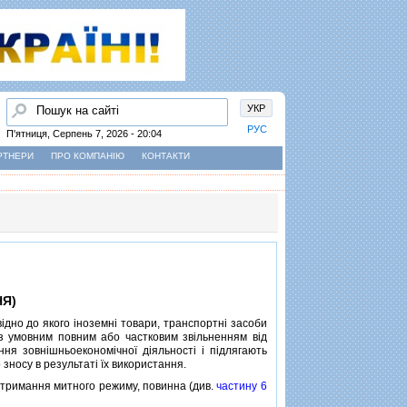
Пошук
УКР
РУС
П'ятниця, Серпень 7, 2026 - 20:04
РТНЕРИ
ПРО КОМПАНІЮ
КОНТАКТИ
Я)
вiдно до якого iноземнi товари, транспортнi засоби
з умовним повним або частковим звiльненням вiд
я зовнiшньоекономiчної дiяльностi i пiдлягають
зносу в результатi їх використання.
тримання митного режиму, повинна (див.
частину 6