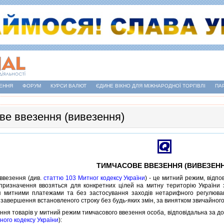
ЕННЯ
ФОРУМ
КУРСИ ВАЛЮТ
ЄДИНЕ ВІКНО ДЛЯ МІЖНАРОДНОЇ ТОРГІВЛІ
ПА
ве ввезення (вивезення)
ТИМЧАСОВЕ ВВЕЗЕННЯ (ВИВЕЗЕНН
везення (див.
статтю 103 Митног кодексу України
) - це митний режим, вiдпо
призначення ввозяться для конкретних цiлей на митну територiю України 
я митними платежами та без застосування заходiв нетарифного регулюванн
завершення встановленого строку без будь-яких змiн, за винятком звичайного 
 товарiв у митний режим тимчасового ввезення особа, вiдповiдальна за до
ного кодексу України
):