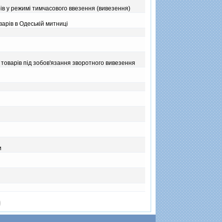
iв у режимi тимчасового ввезення (вивезення)
арiв в Одеськiй митницi
товарiв пiд зобов'язання зворотного вивезення
и