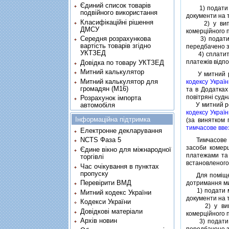
Єдиний список товарів
1) подати мит
подвійного використання
документи на т
Класифікаційні рішення
2) у випадка
ДМСУ
комерцiйного п
Середня розрахункова
3) подати ми
вартість товарів згідно
передбачено 
УКТЗЕД
4) сплатити 
платежiв вiдп
Довідка по товару УКТЗЕД
Митний калькулятор
У митний реж
Митний калькулятор для
кодексу Україн
громадян (М16)
та в Додатках
повiтрянi судн
Розрахунок імпорта
У митний реж
автомобіля
кодексу Украї
Інформаційна підтримка
(за винятком 
тимчасове вв
Електронне декларування
NCTS Фаза 5
Тимчасове в
засоби комерц
Єдине вікно для міжнародної
платежами та 
торгівлі
встановленого 
Час очікування в пунктах
пропуску
Для помiщення
Перевірити ВМД
дотримання ми
1) подати мит
Митний кодекс України
документи на 
Кодекси України
2) у випадка
Довідкові матеріали
комерцiйного 
Архів новин
3) подати ми
передбачено 