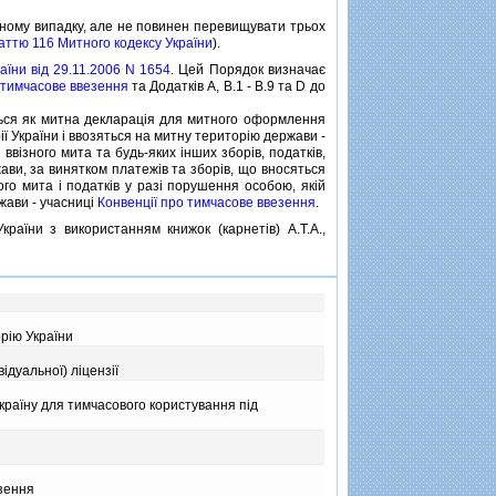
ому випадку, але не повинен перевищувати трьох
аттю 116 Митного кодексу України
).
аїни вiд 29.11.2006 N 1654
. Цей Порядок визначає
 тимчасове ввезення
та Додаткiв A, B.1 - B.9 та D до
ься як митна декларацiя для митного оформлення
ї України i ввозяться на митну територiю держави -
iзного мита та будь-яких iнших зборiв, податкiв,
жави, за винятком платежiв та зборiв, що вносяться
го мита i податкiв у разi порушення особою, якiй
жави - учасницi
Конвенцiї про тимчасове ввезення
.
ни з використанням книжок (карнетiв) А.Т.А.,
рiю України
дуальної) лiцензiї
країну для тимчасового користування пiд
"
зення