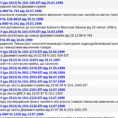
 (до 2012) № 10/1-185-ЕП від 25.01.1999
сування листiв Держмитслужби
 КМУ № 793 від 20.07.1996
оналення порядку тимчасового ввезення транспортних засобiв на митну тери
 № 11/6-8610 від 25.11.1996
 КМУ № 341 від 20.03.1998
ння доповнення до постанови Кабiнету Мiнiстрiв України вiд 20 липня 1996 р.
 (до 2012) № 10/1-678-ЕП від 16.03.1999
ння роз'яснень до наказу Держмитслужби вiд 16.12.98 N 784
 № 85 від 16.02.1999
рдження Тимчасової технологiї взаємодiї структурних пiдроздiлiв Київської ре
за тимчасовим ввезенням товарiв
 (до 2012) № 10/1-1174-ЕП від 22.04.1999
а Держмитслужби вiд 26.02.99 N 10/1-504-ЕП
 (до 2012) № 11/3-11001 від 19.11.1997
зняття з контролю майна, що загинуло
 (до 2012) № 09/1-1578-ЕП від 27.05.1999
 (до 2012) № 09/1-1799-ЕП від 15.06.1999
 (до 2012) № 15/1-2033-ЕП від 06.07.1999
 (до 2012) № 15/1-2051-ЕП від 07.07.1999
ння до листа Держмитслужби вiд 29.06.99 N 15/1-1945-ЕП
 (до 2012) № 15/1-2101-ЕП від 12.07.1999
к до листа ДМСУ вiд 14.02.97 N 11/1-1403
 (до 2012) № 10/1-2119-ЕП від 13.07.1999
дку пiдтвердження факту загибелi або втрати товарiв,тимчасово вивезених з
 (до 2012) № 15/1-2136-ЕП від 14.07.1999
ння до листа Держмитслужби вiд 07.07.99 N 15/1-2051 ЕП
а КМУ № 1250 від 13.07.1999