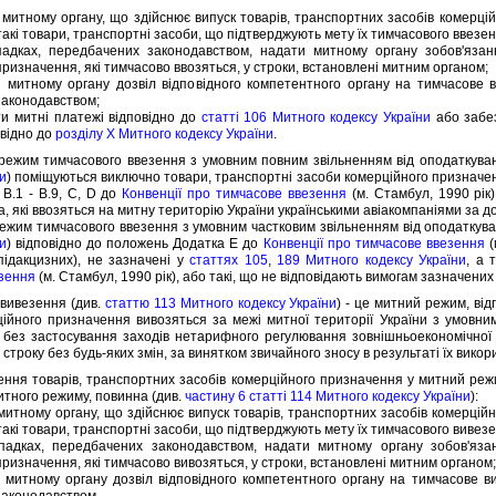
ному органу, що здiйснює випуск товарiв, транспортних засобiв комерцiй
акi товари, транспортнi засоби, що пiдтверджують мету їх тимчасового ввезен
х, передбачених законодавством, надати митному органу зобов'язання
ризначення, якi тимчасово ввозяться, у строки, встановленi митним органом;
тному органу дозвiл вiдповiдного компетентного органу на тимчасове вв
законодавством;
митнi платежi вiдповiдно до
статтi 106 Митного кодексу України
або забез
овiдно до
роздiлу X Митного кодексу України
.
им тимчасового ввезення з умовним повним звiльненням вiд оподаткува
и
) помiщуються виключно товари, транспортнi засоби комерцiйного призначен
 B.1 - B.9, C, D до
Конвенцiї про тимчасове ввезення
(м. Стамбул, 1990 рiк
а, якi ввозяться на митну територiю України українськими авiакомпанiями за д
им тимчасового ввезення з умовним частковим звiльненням вiд оподаткув
ни
) вiдповiдно до положень Додатка Е до
Конвенцiї про тимчасове ввезення
(
пiдакцизних), не зазначенi у
статтях 105
,
189 Митного кодексу України
, а 
езення
(м. Стамбул, 1990 рiк), або такi, що не вiдповiдають вимогам зазначених
ивезення (див.
статтю 113 Митного кодексу України
) - це митний режим, вiд
iйного призначення вивозяться за межi митної територiї України з умовн
без застосування заходiв нетарифного регулювання зовнiшньоекономiчної 
строку без будь-яких змiн, за винятком звичайного зносу в результатi їх викор
 товарiв, транспортних засобiв комерцiйного призначення у митний режим
тного режиму, повинна (див.
частину 6 статтi 114 Митного кодексу України
):
ному органу, що здiйснює випуск товарiв, транспортних засобiв комерцiйн
такi товари, транспортнi засоби, що пiдтверджують мету їх тимчасового вивез
х, передбачених законодавством, надати митному органу зобов'язанн
призначення, якi тимчасово вивозяться, у строки, встановленi митним органом
тному органу дозвiл вiдповiдного компетентного органу на тимчасове ви
законодавством.