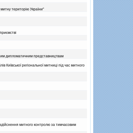
 митну територiю України"
дприємствi
емним дипломатичним представництвам
лiв Київської регiональної митницi пiд час митного
о здiйснення митного контролю за тимчасовим