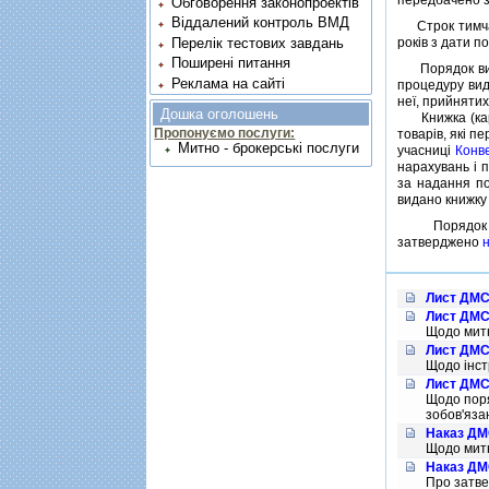
Обговорення законопроектів
Віддалений контроль ВМД
Строк тимчасо
рокiв з дати 
Перелік тестових завдань
Поширені питання
Порядок вида
Реклама на сайті
процедуру вида
неї, прийнятих
Дошка оголошень
Книжка (карне
Пропонуємо послуги:
товарiв, якi п
Митно - брокерські послуги
учасницi
Конв
нарахувань i 
за надання по
видано книжку 
Порядок митн
затверджено
Лист ДМСУ
Лист ДМСУ
Щодо митн
Лист ДМСУ
Щодо iнст
Лист ДМСУ
Щодо поря
зобов'яза
Наказ ДМС
Щодо митн
Наказ ДМС
Про затве