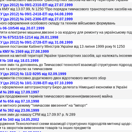
ок тимчасового ввезення транспортних засобiв на митну територiю України
 (до 2012) № 09/1-2310-ЕП від 27.07.1999
 КМУ вiд 13.07.99, N 1250 "Про порядок тимчасового транспортних засобiв на
 (до 2012) № 09/1-2418-ЕП від 04.08.1999
 (до 2012) № 24/1-2306-ЕП від 27.07.1999
ого оформлення особового складу та технiки вiйськових формувань
 06-10/546 від 20.07.1999
яти електричнi машини,ввезенi з-за кордону для ремонту на українському пi
 № 675/11/16-1214 від 26.01.1998
 (до 2012) № 09/1-2728-ЕП від 31.08.1999
вання постанови Кабiнету Мiнiстрiв України вiд 13 липня 1999 року N 1250
а КМУ № 1569 від 27.08.1999
ження на митнiй територiї України транспортних засобiв, що належать iноз
 № 168 від 18.03.1999
ння змiн та доповнень до Тимчасової технологiї взаємодiї структурних пiдроздi
ня та контролю за тимчасовим
 (до 2012) № 11/2-9295 від 02.09.1999
окументiв стосовно додаткового двох вiдсоткового митного збор
 (до 2012) № 10/1-3198-ЕП від 07.10.1999
 оформлення автотранспорту Бюро делегата Нiмецької економiки в Українi
 № 289 від 17.09.1997
ок продовження термiнiв тимчасового ввезення(вивезення) майна
 № 656 від 07.10.1998
и митного режиму "тимчасове ввезення" на "iмпорт"
 № 392 від 23.06.1999
ння змiн до наказу СРМ вiд 17.09.97 р. N 289
 № 340 від 14.05.2002
рдження Технологiчної схеми взаємодiї структурних пiдроздiлiв митницi щод
 та зворотнiм вивезенням товарiв та iнших предметiв