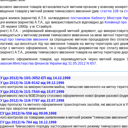
вого ввезення товарiв встановлюється митним органом у кожному конкретн
помiщення товарiв у митний режим тимчасового ввезення (див.
статтю 108
та
ст
чi книжок (карнетiв) А.Т.А. затверджено
постановою Кабiнету Мiнiстрiв Укр
чi книжок (карнетiв) А.Т.А., що використовуються вiдповiдно до
Конвенцiї про
 26 червня 1990р. у м. Стамбулi.
т) А.Т.А. - унiфiкований мiжнародний митний документ, що використовуєт
еремiщуються у митному режимi тимчасового вивезення за межi митної територi
енцiї про тимчасове ввезення
за спрощеною митною процедурою без сплати вв
платежiв, що вносяться пiд час ввезення товарiв на митну територiю цiєї дер
слуг з митного оформлення, та є гарантiйним документом про сплату ввiзно
(карнет) А.Т.А., режиму тимчасового ввезення товарiв на митну територiю дер
ого оформлення товарiв, що перемiщуються через митний кордон Украї
наказом Мiнiстерства фiнансiв України вiд 31.05.2012 N 657
.
 (до 2012) № 10/1-3052-ЕП від 14.12.1998
 (до 2012) № 11/6-9142 від 09.12.1996
ого контролю за використанням майна, тимчасово ввезеного на митну терито
 (до 2012) № 11/1-7544 від 15.07.1998
руктивного листа МЗЕЗторгу стосовно оформлення нової форми разової (iндивi
 (до 2012) № 11/4-7787 від 22.07.1998
дку пропуску та митного оформлення транспортних засобiв, якi ввозяться в У
ння про зворотне вивезення
У (до 2012) № 558 від 09.09.1998
ого контролю за товарами,заявленими в митний режим "тимчасове ввезення
У (до 2012) № 784 від 16.12.1998
рдження Тимчасового порядку застосування митного режиму тимчасового вве