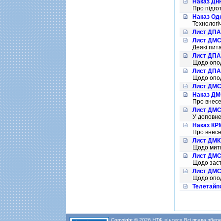
Наказ ДнР
Про пiдго
Наказ Оде
Технологi
Лист ДПАУ
Лист ДМСУ
Деякi пит
Лист ДПАУ
Щодо опод
Лист ДПАУ
Щодо опод
Лист ДМСУ
Наказ ДМС
Про внесе
Лист ДМСУ
У доповне
Наказ КРМ
Про внесен
Лист ДМКУ
Щодо митн
Лист ДМСУ
Щодо заст
Лист ДМСУ
Щодо опод
Телетайпо
Сторінки
Copyright © 2026 НТФ «Інтес» Всі права збер