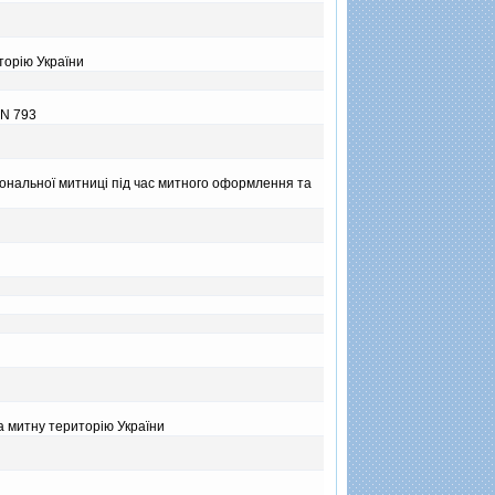
торiю України
 N 793
гiональної митницi пiд час митного оформлення та
а митну територiю України