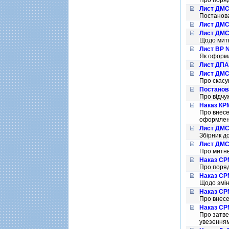
Про поряд
Лист ДМСУ
Постанова
Лист ДМСУ
Лист ДМСУ
Щодо митн
Лист ВР №
Як оформл
Лист ДПАУ
Лист ДМСУ
Про скасу
Постанов
Про вiдчу
Наказ КРМ
Про внесе
оформлен
Лист ДМСУ
Збiрник д
Лист ДМСУ
Про митне
Наказ СРМ
Про поряд
Наказ СРМ
Щодо змiн
Наказ СРМ
Про внесе
Наказ СРМ
Про затве
увезенням