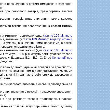
ного призначення у режимi тимчасового ввезення,
ня;
 про реекспорт товарiв, транспортних засобiв
езення товарiв, якщо отримання такого дозволу
печити виконання зобов'язання iз сплати митних
ння митними платежами (див.
статтю 105 Митного
ня, зазначенi у
статтi 189 Митного кодексу України
), на умовах, визначених цими Додатками, а також
оговорами оперативного лiзингу.
ання митними платежами (див.
статтю 106 Митного
м. Стамбул, 1990 рiк) можуть помiщуватися товари
також у Додатках B.1 - B.9, C, D до
Конвенцiї про
 Додаткiв.
повiдно до якого українськi товари або транспортнi
им повним звiльненням вiд оподаткування митними
дiяльностi i пiдлягають реiмпорту до завершення
истання.
 тимчасового вивезення особа, вiдповiдальна за
ого призначення у режимi тимчасового вивезення,
ення;
я про реiмпорт товарiв, транспортних засобiв
;
везення товарiв, якщо отримання такого дозволу