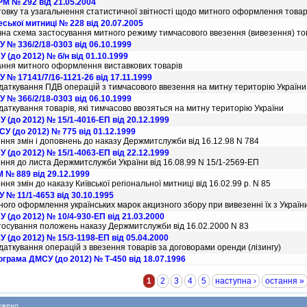
М № 292 від 21.05.2004
товку та узагальнення статистичної звiтностi щодо митного оформлення товар
ської митниці № 228 від 20.07.2005
чна схема застосування митного режиму тимчасового ввезення (вивезення) тов
 № 336/2/18-0303 від 06.10.1999
 (до 2012) № б/н від 01.10.1999
ання митного оформлення виставкових товарiв
 № 17141/7/16-1121-26 від 17.11.1999
аткування ПДВ операцiй з тимчасового ввезення на митну територiю України 
 № 366/2/18-0303 від 06.10.1999
аткування товарiв, якi тимчасово ввозяться на митну територiю України
 (до 2012) № 15/1-4016-ЕП від 20.12.1999
У (до 2012) № 775 від 01.12.1999
ння змiн i доповнень до наказу Держмитслужби вiд 16.12.98 N 784
 (до 2012) № 15/1-4063-ЕП від 22.12.1999
ння до листа Держмитслужби України вiд 16.08.99 N 15/1-2569-ЕП
 № 889 від 29.12.1999
ня змiн до наказу Київської регiональної митницi вiд 16.02.99 р. N 85
 № 11/1-4653 від 30.10.1995
ого оформлення українських марок акцизного збору при вивезеннi їх з Україн
 (до 2012) № 10/4-930-ЕП від 21.03.2000
осування положень наказу Держмитслужби вiд 16.02.2000 N 83
 (до 2012) № 15/3-1198-ЕП від 05.04.2000
аткування операцiй з ввезення товарiв за договорами оренди (лiзингу)
грама ДМСУ (до 2012) № Т-450 від 18.07.1996
1
2
3
4
5
наступна ›
остання »
ежено.