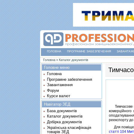
ГОЛОВНА
ПРОГРАМНЕ ЗАБЕЗПЕЧЕННЯ
ЗАВАНТАЖ
Ви є тут
Головна
»
Каталог документів
Головне меню
Тимчасо
Головна
Програмне забезпечення
Завантаження
Форум
Курси валют
Навігатор ЗЕД
Тимчасове в
База документів
комерцiйного 
оподаткуванн
Каталог документів
реекспорту до 
Добірка документів
Для помiщення
Українська класифікація
товарів ЗЕД
статтi 104 Мит