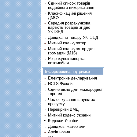
Єдиний список товарів
подвійного використання
Класифікаційні рішення
ДМСУ
Середня розрахункова
вартість товарів згідно
УКТЗЕД
Довідка по товару УКТЗЕД
Митний калькулятор
Митний калькулятор для
громадян (М16)
Розрахунок імпорта
автомобіля
Інформаційна підтримка
Електронне декларування
NCTS Фаза 5
Єдине вікно для міжнародної
торгівлі
Час очікування в пунктах
пропуску
Перевірити ВМД
Митний кодекс України
Кодекси України
Довідкові матеріали
Архів новин