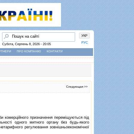
Пошук
УКР
РУС
Субота, Серпень 8, 2026 - 20:05
РТНЕРИ
ПРО КОМПАНІЮ
КОНТАКТИ
Следующая >>
би комерцiйного призначення перемiщуються пiд
ностi одного митного органу без будь-якого
 нетарифного регулювання зовнiшньоекономiчної