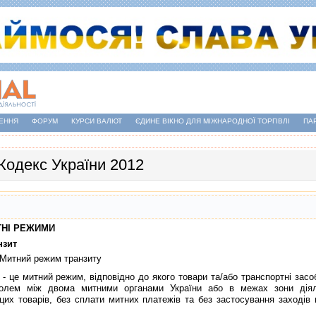
ЕННЯ
ФОРУМ
КУРСИ ВАЛЮТ
ЄДИНЕ ВІКНО ДЛЯ МІЖНАРОДНОЇ ТОРГІВЛІ
ПА
Кодекс України 2012
ИТНI РЕЖИМИ
нзит
 Митний режим транзиту
це митний режим, вiдповiдно до якого товари та/або транспортнi засо
олем мiж двома митними органами України або в межах зони дiяль
цих товарiв, без сплати митних платежiв та без застосування заходiв