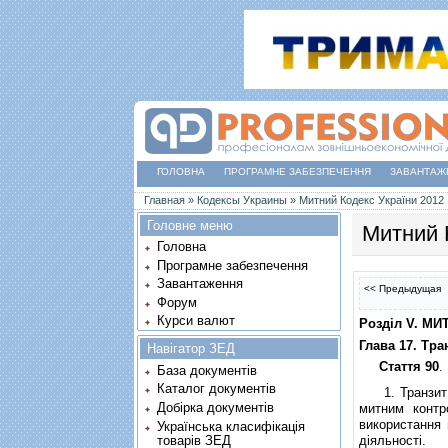
ГОЛОВНА
ПРОГРАМНЕ ЗАБЕЗПЕЧЕННЯ
ЗАВАНТАЖ
Ви є тут
Главная
»
Кодексы Украины
»
Митний Кодекс України 2012
Головне меню
Митний 
Головна
Програмне забезпечення
Завантаження
<< Предыдущая
Форум
Курси валют
Роздiл V. М
Глава 17. Тра
Навігатор ЗЕД
Стаття 90
.
База документів
Каталог документів
1. Транзит - 
Добірка документів
митним контр
використання 
Українська класифікація
товарів ЗЕД
дiяльностi.