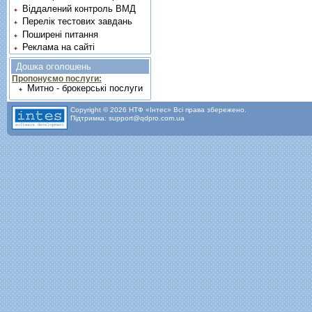
Віддалений контроль ВМД
Перелік тестових завдань
Поширені питання
Реклама на сайті
Дошка оголошень
Пропонуємо послуги:
Митно - брокерські послуги
Copyright © 2026 НТФ «Інтес» Всі права збережено.
Підтримка: support@qdpro.com.ua