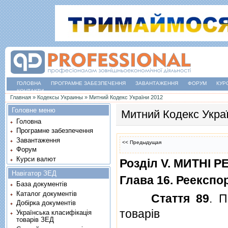
ГОЛОВНА
ПРОГРАМНЕ ЗАБЕЗПЕЧЕННЯ
ЗАВАНТАЖЕННЯ
ФОРУМ
КУР
КОНТАКТИ
Ви є тут
Главная
»
Кодексы Украины
»
Митний Кодекс України 2012
Головне меню
Митний Кодекс Укра
Головна
Програмне забезпечення
Завантаження
<< Предыдущая
Форум
Курси валют
Роздiл V. МИТНI 
Навігатор ЗЕД
Глава 16. Реекспо
База документів
Каталог документів
Стаття 89
. П
Добірка документів
товарiв
Українська класифікація
товарів ЗЕД