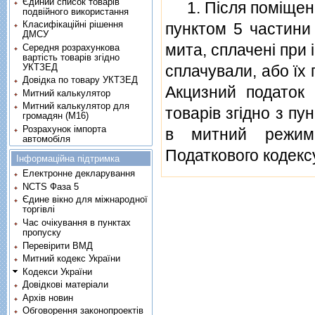
Єдиний список товарів
1. Пiсля помiщення
подвійного використання
Класифікаційні рішення
пунктом 5 частини 
ДМСУ
мита, сплаченi при 
Середня розрахункова
вартість товарів згідно
УКТЗЕД
сплачували, або їх
Довідка по товару УКТЗЕД
Акцизний податок 
Митний калькулятор
Митний калькулятор для
товарiв згiдно з пу
громадян (М16)
Розрахунок імпорта
в митний режим 
автомобіля
Податкового кодекс
Інформаційна підтримка
Електронне декларування
NCTS Фаза 5
Єдине вікно для міжнародної
торгівлі
Час очікування в пунктах
пропуску
Перевірити ВМД
Митний кодекс України
Кодекси України
Довідкові матеріали
Архів новин
Обговорення законопроектів