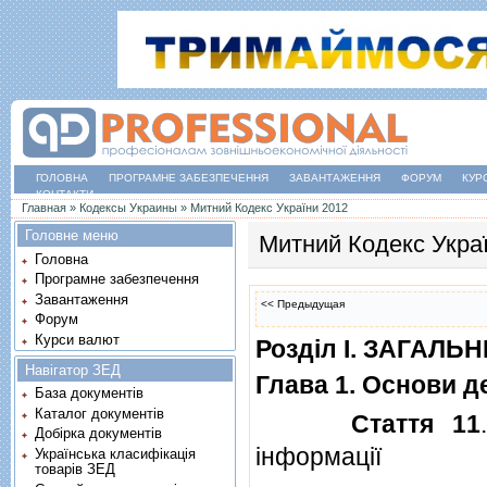
ГОЛОВНА
ПРОГРАМНЕ ЗАБЕЗПЕЧЕННЯ
ЗАВАНТАЖЕННЯ
ФОРУМ
КУР
КОНТАКТИ
Ви є тут
Главная
»
Кодексы Украины
»
Митний Кодекс України 2012
Головне меню
Митний Кодекс Укра
Головна
Програмне забезпечення
Завантаження
<< Предыдущая
Форум
Курси валют
Роздiл I. ЗАГАЛ
Навігатор ЗЕД
Глава 1. Основи д
База документів
Каталог документів
Стаття 11
Добірка документів
iнформацiї
Українська класифікація
товарів ЗЕД