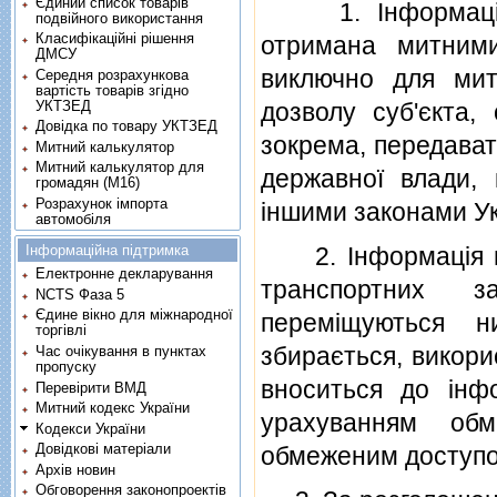
Єдиний список товарів
1. Iнформацiя, 
подвійного використання
Класифікаційні рішення
отримана митним
ДМСУ
виключно для мит
Середня розрахункова
вартість товарів згідно
УКТЗЕД
дозволу суб'єкта,
Довідка по товару УКТЗЕД
зокрема, передават
Митний калькулятор
Митний калькулятор для
державної влади, 
громадян (М16)
Розрахунок імпорта
iншими законами Ук
автомобіля
Інформаційна підтримка
2. Iнформацiя щод
Електронне декларування
транспортних з
NCTS Фаза 5
Єдине вікно для міжнародної
перемiщуються 
торгівлі
збирається, викор
Час очікування в пунктах
пропуску
вноситься до iнф
Перевірити ВМД
Митний кодекс України
урахуванням обм
Кодекси України
Довідкові матеріали
обмеженим доступо
Архів новин
Обговорення законопроектів