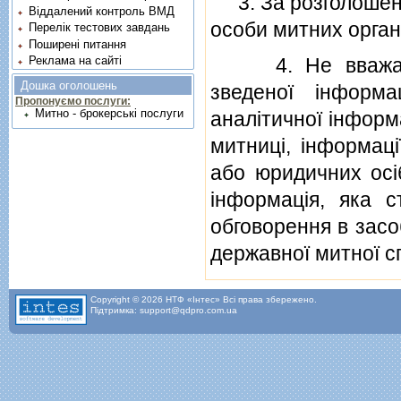
3. За розголошення
Віддалений контроль ВМД
особи митних органi
Перелік тестових завдань
Поширені питання
4. Не вважаєтьс
Реклама на сайті
Дошка оголошень
зведеної iнформа
Пропонуємо послуги:
Митно - брокерські послуги
аналiтичної iнформ
митницi, iнформацi
або юридичних осi
iнформацiя, яка с
обговорення в засо
державної митної с
Copyright © 2026 НТФ «Інтес» Всі права збережено.
Підтримка: support@qdpro.com.ua