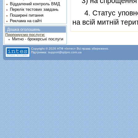
3) на спрощення ми
Віддалений контроль ВМД
Перелік тестових завдань
4. Статус уповнов
Поширені питання
на всiй митнiй терит
Реклама на сайті
Дошка оголошень
Пропонуємо послуги:
Митно - брокерські послуги
Copyright © 2026 НТФ «Інтес» Всі права збережено.
Підтримка: support@qdpro.com.ua