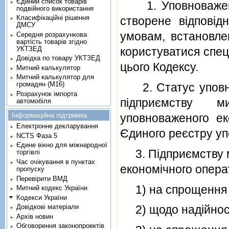
Єдиний список товарів
1. Уповноважений
подвійного використання
Класифікаційні рішення
створене вiдповiд
ДМСУ
умовам, встановле
Середня розрахункова
вартість товарів згідно
УКТЗЕД
користуватися спец
Довідка по товару УКТЗЕД
цього Кодексу.
Митний калькулятор
Митний калькулятор для
громадян (М16)
2. Статус уповно
Розрахунок імпорта
пiдприємству 
автомобіля
Інформаційна підтримка
уповноваженого ек
Електронне декларування
Єдиного реєстру уп
NCTS Фаза 5
Єдине вікно для міжнародної
3. Пiдприємству м
торгівлі
Час очікування в пунктах
економiчного операт
пропуску
Перевірити ВМД
1) на спрощення 
Митний кодекс України
Кодекси України
Довідкові матеріали
2) щодо надiйностi
Архів новин
Обговорення законопроектів