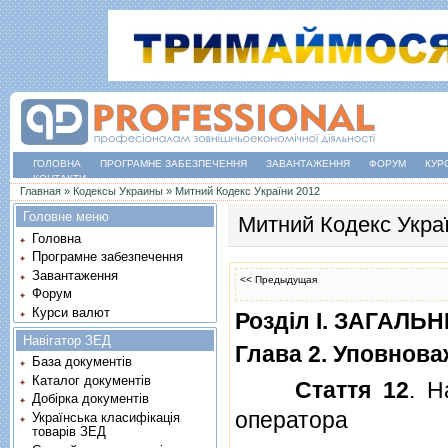
ГОЛОВНА
ПРОГРАМНЕ ЗАБЕЗПЕЧЕННЯ
ЗАВАНТАЖЕННЯ
ФОРУМ
КУР
КОНТАКТИ
Ви є тут
Главная
»
Кодексы Украины
»
Митний Кодекс України 2012
Головне меню
Митний Кодекс Укра
Головна
Програмне забезпечення
Завантаження
<< Предыдущая
Форум
Курси валют
Роздiл I. ЗАГАЛ
Навігатор ЗЕД
Глава 2. Уповнов
База документів
Каталог документів
Стаття 12
. Н
Добірка документів
оператора
Українська класифікація
товарів ЗЕД