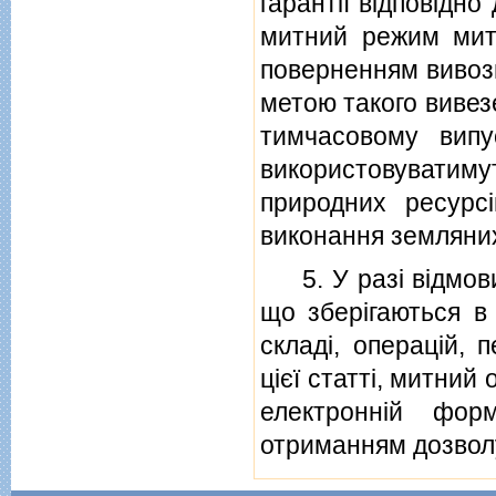
гарантiї вiдповiдно
митний режим мит
поверненням вивози
метою такого вивезе
тимчасовому вип
використовуватимут
природних ресурсi
виконання земляних
5. У разi вiдмови 
що зберiгаються в
складi, операцiй,
цiєї статтi, митний
електроннiй фор
отриманням дозволу,