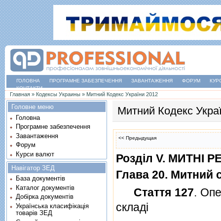
ГОЛОВНА
ПРОГРАМНЕ ЗАБЕЗПЕЧЕННЯ
ЗАВАНТАЖЕННЯ
ФОРУМ
КУР
КОНТАКТИ
Ви є тут
Главная
»
Кодексы Украины
»
Митний Кодекс України 2012
Головне меню
Митний Кодекс Укра
Головна
Програмне забезпечення
Завантаження
<< Предыдущая
Форум
Курси валют
Роздiл V. МИТНI 
Навігатор ЗЕД
Глава 20. Митний 
База документів
Каталог документів
Стаття 127
. Оп
Добірка документів
складi
Українська класифікація
товарів ЗЕД