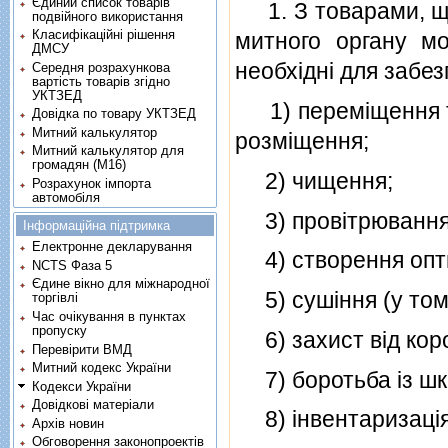
Єдиний список товарів
1. З товарами, що 
подвійного використання
Класифікаційні рішення
митного органу мо
ДМСУ
необхiднi для забе
Середня розрахункова
вартість товарів згідно
УКТЗЕД
1) перемiщення то
Довідка по товару УКТЗЕД
Митний калькулятор
розмiщення;
Митний калькулятор для
громадян (М16)
2) чищення;
Розрахунок імпорта
автомобіля
3) провiтрювання
Інформаційна підтримка
Електронне декларування
4) створення опти
NCTS Фаза 5
Єдине вікно для міжнародної
5) сушiння (у тому
торгівлі
Час очікування в пунктах
пропуску
6) захист вiд коро
Перевірити ВМД
Митний кодекс України
7) боротьба iз шк
Кодекси України
Довідкові матеріали
8) iнвентаризацiя
Архів новин
Обговорення законопроектів