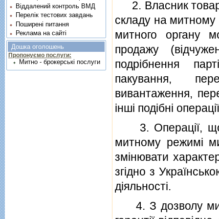
2. Власник товарi
Віддалений контроль ВМД
Перелік тестових завдань
складу на митному 
Поширені питання
митного органу м
Реклама на сайті
продажу (вiдчуже
Дошка оголошень
Пропонуємо послуги:
подрiбнення парт
Митно - брокерські послуги
пакування, пере
вивантаження, пере
iншi подiбнi операцiї
3. Операцiї, що 
митному режимi ми
змiнювати характер
згiдно з Українськ
дiяльностi.
4. З дозволу митн