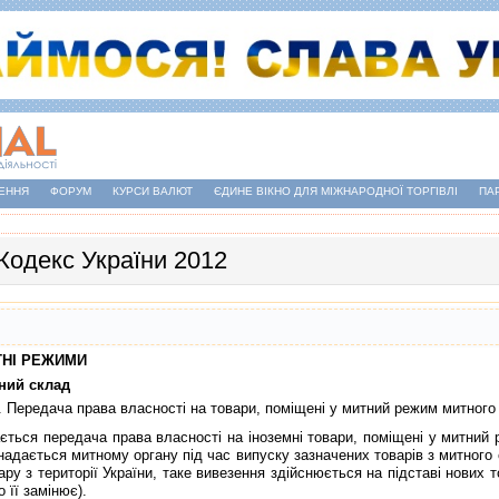
ЕННЯ
ФОРУМ
КУРСИ ВАЛЮТ
ЄДИНЕ ВІКНО ДЛЯ МІЖНАРОДНОЇ ТОРГІВЛІ
ПА
Кодекс України 2012
ИТНI РЕЖИМИ
тний склад
. Передача права власностi на товари, помiщенi у митний режим митного
ся передача права власностi на iноземнi товари, помiщенi у митний 
 надається митному органу пiд час випуску зазначених товарiв з митног
ру з територiї України, таке вивезення здiйснюється на пiдставi нових 
 її замiнює).