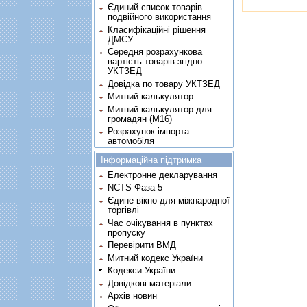
Єдиний список товарів
подвійного використання
Класифікаційні рішення
ДМСУ
Середня розрахункова
вартість товарів згідно
УКТЗЕД
Довідка по товару УКТЗЕД
Митний калькулятор
Митний калькулятор для
громадян (М16)
Розрахунок імпорта
автомобіля
Інформаційна підтримка
Електронне декларування
NCTS Фаза 5
Єдине вікно для міжнародної
торгівлі
Час очікування в пунктах
пропуску
Перевірити ВМД
Митний кодекс України
Кодекси України
Довідкові матеріали
Архів новин