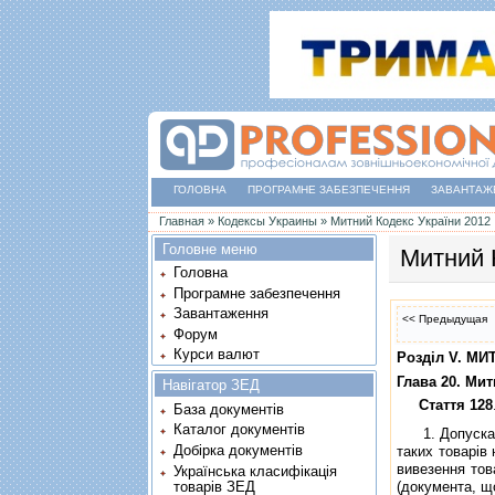
ГОЛОВНА
ПРОГРАМНЕ ЗАБЕЗПЕЧЕННЯ
ЗАВАНТАЖ
Ви є тут
Главная
»
Кодексы Украины
»
Митний Кодекс України 2012
Головне меню
Митний 
Головна
Програмне забезпечення
Завантаження
<< Предыдущая
Форум
Курси валют
Роздiл V. М
Глава 20. Ми
Навігатор ЗЕД
Стаття 128
База документів
Каталог документів
1. Допускаєть
Добірка документів
таких товарiв
вивезення това
Українська класифікація
товарів ЗЕД
(документа, що