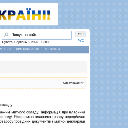
Пошук
УКР
РУС
Субота, Серпень 8, 2026 - 12:09
РТНЕРИ
ПРО КОМПАНІЮ
КОНТАКТИ
Следующая >>
 складу
режим митного складу. Iнформацiя про власника
о складу. Якщо змiна власника товару передбачає
товаросупровiдних документiв i митної декларацiї