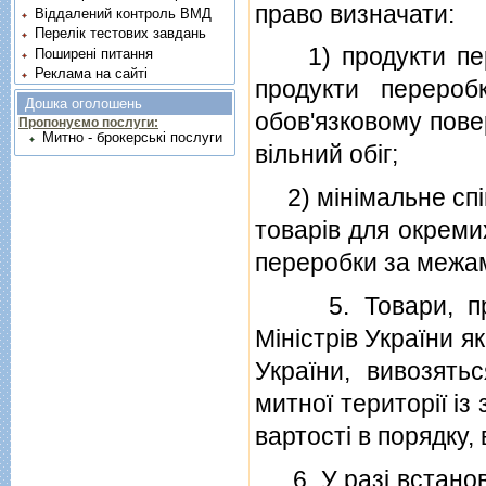
право визначати:
Віддалений контроль ВМД
Перелік тестових завдань
1) продукти пере
Поширені питання
Реклама на сайті
продукти перероб
Дошка оголошень
обов'язковому пове
Пропонуємо послуги:
Митно - брокерські послуги
вiльний обiг;
2) мiнiмальне спiв
товарiв для окреми
переробки за межам
5. Товари, прод
Мiнiстрiв України я
України, вивозят
митної територiї iз
вартостi в порядку,
6. У разi встанов