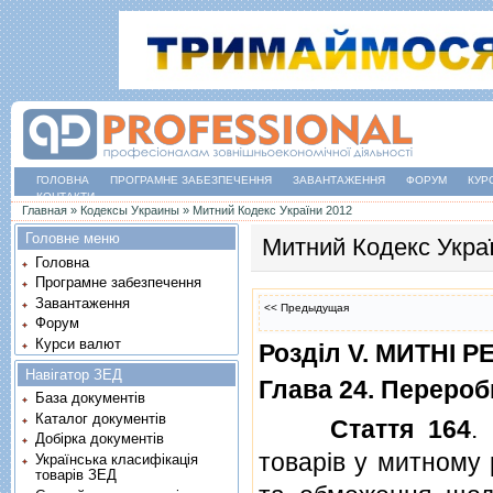
ГОЛОВНА
ПРОГРАМНЕ ЗАБЕЗПЕЧЕННЯ
ЗАВАНТАЖЕННЯ
ФОРУМ
КУР
КОНТАКТИ
Ви є тут
Главная
»
Кодексы Украины
»
Митний Кодекс України 2012
Головне меню
Митний Кодекс Укра
Головна
Програмне забезпечення
Завантаження
<< Предыдущая
Форум
Курси валют
Роздiл V. МИТНI 
Навігатор ЗЕД
Глава 24. Перероб
База документів
Каталог документів
Стаття 164
.
Добірка документів
товарiв у митному 
Українська класифікація
товарів ЗЕД