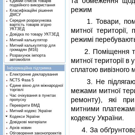
та обмеження щод
Єдиний список товарів
подвійного використання
режим
Класифікаційні рішення
ДМСУ
1. Товари, помi
Середня розрахункова
вартість товарів згідно
УКТЗЕД
митної територiї,
Довідка по товару УКТЗЕД
режимi перебувають
Митний калькулятор
Митний калькулятор для
громадян (М16)
2. Помiщення тов
Розрахунок імпорта
митної територiї в
автомобіля
Інформаційна підтримка
сплатою вивiзного 
Електронне декларування
3. Не пiдлягают
NCTS Фаза 5
Єдине вікно для міжнародної
межами митної тери
торгівлі
Час очікування в пунктах
ремонту), якi при
пропуску
Перевірити ВМД
митними платежами
Митний кодекс України
кодексу України
.
Кодекси України
Довідкові матеріали
Архів новин
4. За обґрунтовано
Обговорення законопроектів