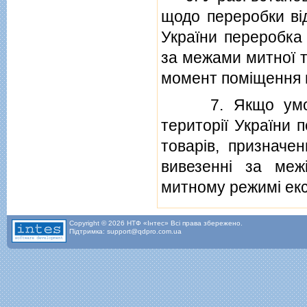
щодо переробки вiд
України переробка
за межами митної т
момент помiщення ц
7. Якщо умовам
територiї України 
товарiв, призначе
вивезеннi за меж
митному режимi екс
Copyright © 2026 НТФ «Інтес» Всі права збережено.
Підтримка: support@qdpro.com.ua