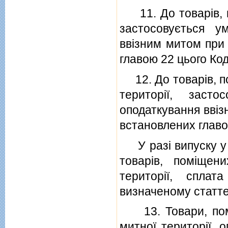
11. До товарiв, п
застосовується у
ввiзним митом при
главою 22 цього Код
12. До товарiв, п
територiї, заст
оподаткування ввiз
встановлених главо
У разi випуску у в
товарiв, помiще
територiї, сплат
визначеному статте
13. Товари, помi
митної територiї, 