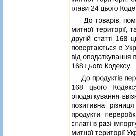
глави 24 цього Коде
До товарiв, помi
митної територiї, т
другiй статтi 168 
повертаються в Укр
вiд оподаткування 
168 цього Кодексу.
До продуктiв перер
168 цього Кодекс
оподаткування ввiз
позитивна рiзниц
продукти переробк
сплатi в разi iмпор
митної територiї Ук