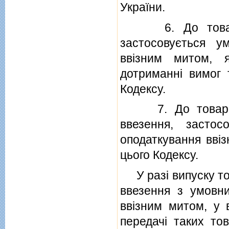
України
.
6. До товарiв,
застосовується у
ввiзним митом, 
дотриманнi вимог 
Кодексу.
7. До товарiв, 
ввезення, застос
оподаткування ввi
цього Кодексу.
У разi випуску то
ввезення з умовни
ввiзним митом, у в
передачi таких тов