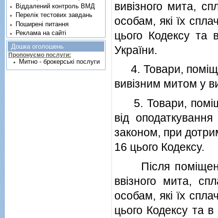
вивiзного мита, сп
Віддалений контроль ВМД
Перелік тестових завдань
особам, якi їх спл
Поширені питання
цього Кодексу та 
Реклама на сайті
Дошка оголошень
України
.
Пропонуємо послуги:
Митно - брокерські послуги
4. Товари, помiще
вивiзним митом у в
5. Товари, помiще
вiд оподаткування
законом, при дотри
16 цього Кодексу.
Пiсля помiщення
ввiзного мита, спл
особам, якi їх спл
цього Кодексу та в