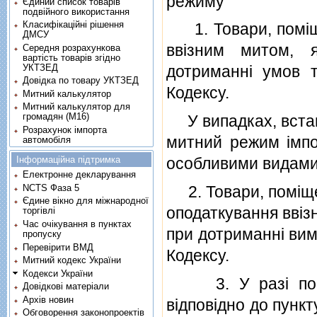
режиму
Єдиний список товарів
подвійного використання
Класифікаційні рішення
1. Товари, помiще
ДМСУ
ввiзним митом, 
Середня розрахункова
вартість товарів згідно
УКТЗЕД
дотриманнi умов 
Довідка по товару УКТЗЕД
Кодексу.
Митний калькулятор
Митний калькулятор для
громадян (М16)
У випадках, встано
Розрахунок імпорта
митний режим iмпо
автомобіля
Інформаційна підтримка
особливими видами
Електронне декларування
2. Товари, помiщен
NCTS Фаза 5
Єдине вікно для міжнародної
оподаткування ввiз
торгівлі
Час очікування в пунктах
при дотриманнi вим
пропуску
Перевірити ВМД
Кодексу.
Митний кодекс України
Кодекси України
3. У разi помiщ
Довідкові матеріали
Архів новин
вiдповiдно до пункт
Обговорення законопроектів