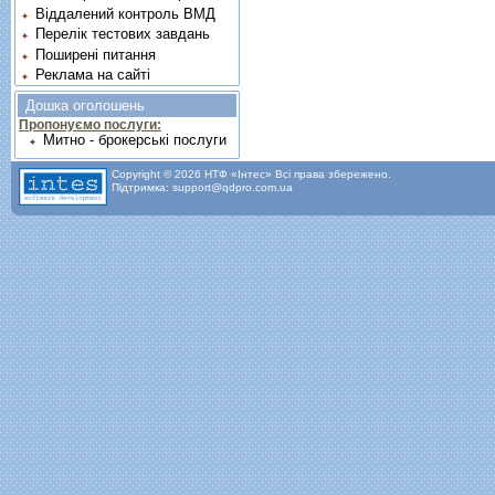
Віддалений контроль ВМД
Перелік тестових завдань
Поширені питання
Реклама на сайті
Дошка оголошень
Пропонуємо послуги:
Митно - брокерські послуги
Copyright © 2026 НТФ «Інтес» Всі права збережено.
Підтримка: support@qdpro.com.ua