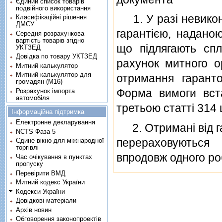
Єдиний список товарів
подвійного використання
1. У разi невикон
Класифікаційні рішення
ДМСУ
гарантiєю, наданою
Середня розрахункова
вартість товарів згідно
що пiдлягають спл
УКТЗЕД
Довідка по товару УКТЗЕД
рахунок митного о
Митний калькулятор
Митний калькулятор для
отримання гарант
громадян (М16)
Форма вимоги вста
Розрахунок імпорта
автомобіля
третьою статтi 314 
Інформаційна підтримка
Електронне декларування
2. Отриманi вiд га
NCTS Фаза 5
перераховуються
Єдине вікно для міжнародної
торгівлі
впродовж одного ро
Час очікування в пунктах
пропуску
Перевірити ВМД
Митний кодекс України
Кодекси України
Довідкові матеріали
Архів новин
Обговорення законопроектів