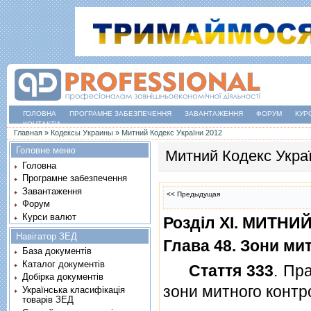
ГОЛОВНА
ПРОГРАМНЕ ЗАБЕЗПЕЧЕННЯ
ЗАВАНТАЖЕННЯ
ФОРУМ
КУР
КОНТАКТИ
Ви є тут
Главная
»
Кодексы Украины
»
Митний Кодекс України 2012
Головне меню
Митний Кодекс Укра
Головна
Програмне забезпечення
Завантаження
<< Предыдущая
Форум
Курси валют
Роздiл XI. МИТН
Навігатор ЗЕД
Глава 48. Зони ми
База документів
Каталог документів
Стаття 333
. Пр
Добірка документів
зони митного конт
Українська класифікація
товарів ЗЕД