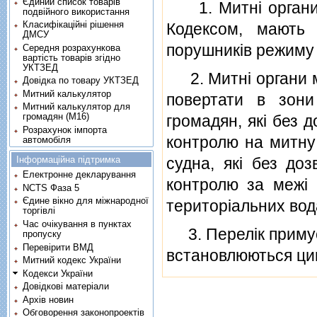
Єдиний список товарів
1. Митнi органи 
подвійного використання
Класифікаційні рішення
Кодексом, мають 
ДМСУ
порушникiв режиму 
Середня розрахункова
вартість товарів згідно
УКТЗЕД
2. Митнi органи м
Довідка по товару УКТЗЕД
Митний калькулятор
повертати в зони
Митний калькулятор для
громадян (М16)
громадян, якi без 
Розрахунок імпорта
контролю на митну 
автомобіля
Інформаційна підтримка
судна, якi без до
Електронне декларування
контролю за межi 
NCTS Фаза 5
Єдине вікно для міжнародної
територiальних вод
торгівлі
Час очікування в пунктах
3. Перелiк примусо
пропуску
Перевірити ВМД
встановлюються цим
Митний кодекс України
Кодекси України
Довідкові матеріали
Архів новин
Обговорення законопроектів