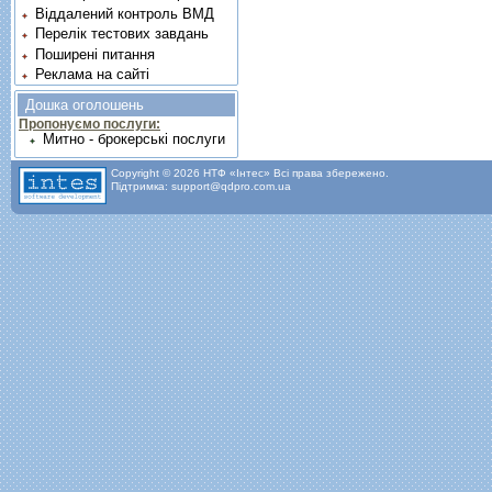
Віддалений контроль ВМД
Перелік тестових завдань
Поширені питання
Реклама на сайті
Дошка оголошень
Пропонуємо послуги:
Митно - брокерські послуги
Copyright © 2026 НТФ «Інтес» Всі права збережено.
Підтримка: support@qdpro.com.ua