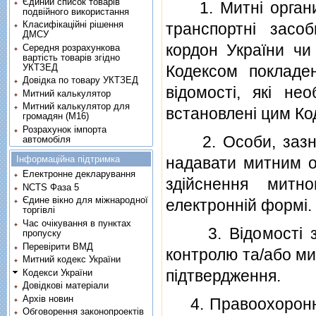
Єдиний список товарів
1. Митнi органи в
подвійного використання
Класифікаційні рішення
транспортнi засо
ДМСУ
кордон України чи
Середня розрахункова
вартість товарів згідно
УКТЗЕД
Кодексом покладен
Довідка по товару УКТЗЕД
вiдомостi, якi не
Митний калькулятор
Митний калькулятор для
встановленi цим Ко
громадян (М16)
Розрахунок імпорта
2. Особи, зазначен
автомобіля
Інформаційна підтримка
надавати митним ор
Електронне декларування
здiйснення митн
NCTS Фаза 5
Єдине вікно для міжнародної
електроннiй формi.
торгівлі
Час очікування в пунктах
3. Вiдомостi з о
пропуску
Перевірити ВМД
контролю та/або ми
Митний кодекс України
пiдтвердження.
Кодекси України
Довідкові матеріали
Архів новин
4. Правоохороннi о
Обговорення законопроектів