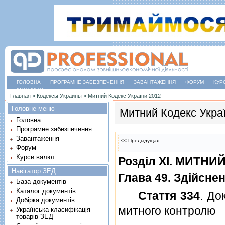
ГОЛОВНА
ПРОГРАМНЕ ЗАБЕЗПЕЧЕННЯ
ЗАВАНТАЖЕННЯ
ФОРУМ
КУР
КОНТАКТИ
Ви є тут
Главная
»
Кодексы Украины
»
Митний Кодекс України 2012
Головне меню
Митний Кодекс Укра
Головна
Програмне забезпечення
Завантаження
<< Предыдущая
Форум
Курси валют
Роздiл XI. МИТН
Навігатор ЗЕД
Глава 49. Здiйсне
База документів
Каталог документів
Стаття 334
. До
Добірка документів
митного контролю
Українська класифікація
товарів ЗЕД