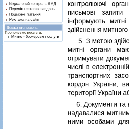
контролюючi орга
Віддалений контроль ВМД
Перелік тестових завдань
письмовi запити 
Поширені питання
iнформують митнi 
Реклама на сайті
Дошка оголошень
здiйснення митного
Пропонуємо послуги:
Митно - брокерські послуги
5. З метою здiйсн
митнi органи ма
отримувати докумен
числi в електроннi
транспортних засо
кордон України, в
територiї України а
6. Документи та вi
надавалися митни
ними особами для 