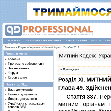
ГОЛОВНА
ПРОГРАМНЕ ЗАБЕЗПЕЧЕННЯ
ЗАВАНТАЖЕННЯ
ФОРУМ
КУР
КОНТАКТИ
Ви є тут
Главная
»
Кодексы Украины
»
Митний Кодекс України 2012
Головне меню
Митний Кодекс Укра
Головна
Програмне забезпечення
Завантаження
<< Предыдущая
Форум
Курси валют
Роздiл XI. МИТН
Навігатор ЗЕД
Глава 49. Здiйсне
База документів
Каталог документів
Стаття 337
. Пер
Добірка документів
митним органам п
Українська класифікація
товарів ЗЕД