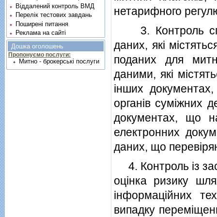
Віддалений контроль ВМД
нетарифного регулю
Перелік тестових завдань
Поширені питання
3. Контроль спiв
Реклама на сайті
даних, якi мiстять
Дошка оголошень
Пропонуємо послуги:
поданих для мит
Митно - брокерські послуги
даними, якi мiстят
iнших документах
органiв сумiжних д
документах, що н
електронних докуме
даних, що перевiря
4. Контроль iз зас
оцiнка ризику шля
iнформацiйних тех
випадку перемiщенн