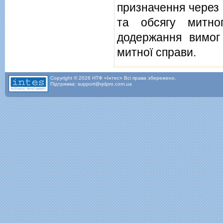
призначення через
та обсягу митно
додержання вимог
митної справи.
Copyright © 2026 НТФ «Інтес» Всі права збережено.
Підтримка: support@qdpro.com.ua