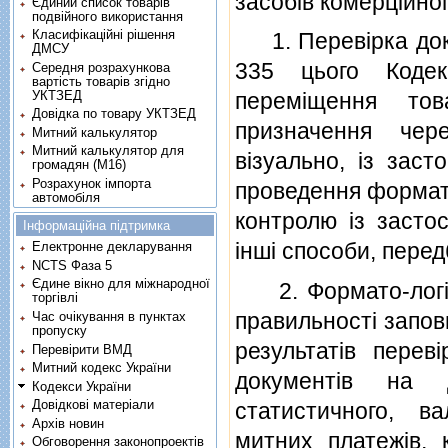
засобiв комерцiйно
Єдиний список товарів
подвійного використання
Класифікаційні рішення
1. Перевiрка докум
ДМСУ
335 цього Коде
Середня розрахункова
вартість товарів згідно
УКТЗЕД
перемiщення тов
Довідка по товару УКТЗЕД
призначення чер
Митний калькулятор
Митний калькулятор для
вiзуально, iз зас
громадян (М16)
Розрахунок імпорта
проведення формато
автомобіля
контролю iз засто
Інформаційна підтримка
iншi способи, пере
Електронне декларування
NCTS Фаза 5
Єдине вікно для міжнародної
2. Формато-логiчн
торгівлі
правильностi запов
Час очікування в пунктах
пропуску
результатiв перев
Перевірити ВМД
Митний кодекс України
документiв на д
Кодекси України
Довідкові матеріали
статистичного, в
Архів новин
митних платежiв, 
Обговорення законопроектів