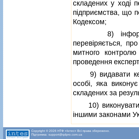
складених у ходi п
пiдприємства, що п
Кодексом;
8) iнформуват
перевiряється, про
митного контролю 
проведення експерти
9) видавати керi
особi, яка виконує
складених за резул
10) виконувати iн
iншими законами Ук
Copyright © 2026 НТФ «Інтес» Всі права збережено.
Підтримка: support@qdpro.com.ua