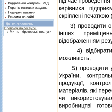
пiд час проведення 
Віддалений контроль ВМД
керiвника пiдпр
Перелік тестових завдань
Поширені питання
скрiпленi печаткою 
Реклама на сайті
Дошка оголошень
3) проводити огля
Пропонуємо послуги:
Митно - брокерські послуги
iнших примiщен
вiдображенням резул
4) вiдбирати пр
можливiсть;
5) проводити у п
України, контроль
продукцiї, контр
матерiалiв, якi пе
чи використовува
виробництвi готов