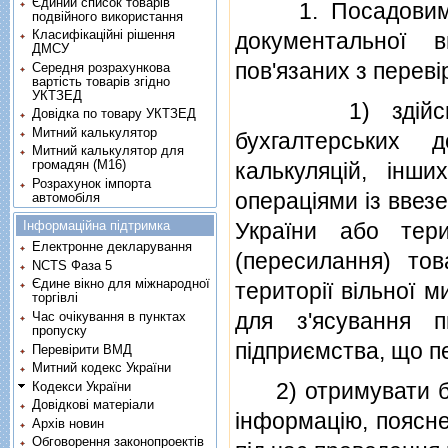
Єдиний список товарів
1. Посадовим ос
подвійного використання
Класифікаційні рішення
документальної в
ДМСУ
пов'язаних з перевi
Середня розрахункова
вартість товарів згідно
УКТЗЕД
1) здiйснюват
Довідка по товару УКТЗЕД
Митний калькулятор
бухгалтерських до
Митний калькулятор для
громадян (М16)
калькуляцiй, iнши
Розрахунок імпорта
операцiями iз ввез
автомобіля
Інформаційна підтримка
України або тер
Електронне декларування
(пересилання) тов
NCTS Фаза 5
Єдине вікно для міжнародної
територiї вiльної м
торгівлі
для з'ясування 
Час очікування в пунктах
пропуску
пiдприємства, що пе
Перевірити ВМД
Митний кодекс України
2) отримувати без
Кодекси України
Довідкові матеріали
iнформацiю, поясне
Архів новин
Обговорення законопроектів