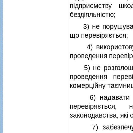
пiдприємству шк
бездiяльнiстю;
3) не порушувати
що перевiряється;
4) використовува
проведення перевiр
5) не розголошув
проведення перев
комерцiйну таємни
6) надавати на 
перевiряється,
законодавства, якi 
7) забезпечуват