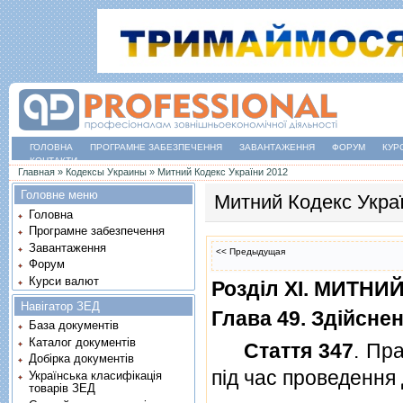
ГОЛОВНА
ПРОГРАМНЕ ЗАБЕЗПЕЧЕННЯ
ЗАВАНТАЖЕННЯ
ФОРУМ
КУР
КОНТАКТИ
Ви є тут
Главная
»
Кодексы Украины
»
Митний Кодекс України 2012
Головне меню
Митний Кодекс Укра
Головна
Програмне забезпечення
Завантаження
<< Предыдущая
Форум
Курси валют
Роздiл XI. МИТН
Навігатор ЗЕД
Глава 49. Здiйсне
База документів
Каталог документів
Стаття 347
. Пр
Добірка документів
пiд час проведення
Українська класифікація
товарів ЗЕД