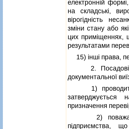
електроннiй формi,
на складськi, вир
вiрогiднiсть неса
змiни стану або як
цих примiщеннях, 
результатами перев
15) iншi права, пе
2. Посадовi осо
документальної виїз
1) проводити пе
затверджується 
призначення перевi
2) поважати пр
пiдприємства, що