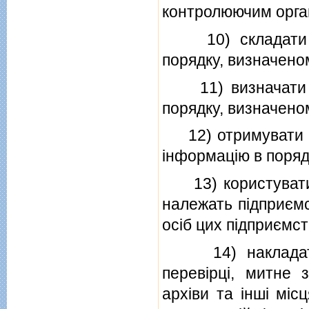
контролюючим орган
10) складати пр
порядку, визначено
11) визначати су
порядку, визначено
12) отримувати вi
iнформацiю в поряд
13) користуватися
належать пiдприємс
осiб цих пiдприємст
14) накладати н
перевiрцi, митне 
архiви та iншi мiс