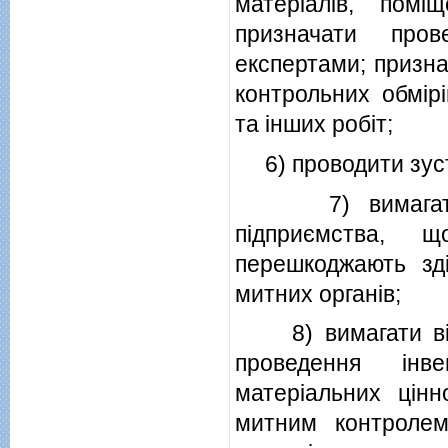
матерiалiв, пом
призначати пров
експертами; призн
контрольних обмiрi
та iнших робiт;
6) проводити зустр
7) вимагати вi
пiдприємства, 
перешкоджають зд
митних органiв;
8) вимагати вiд к
проведення iнве
матерiальних цiнн
митним контролем