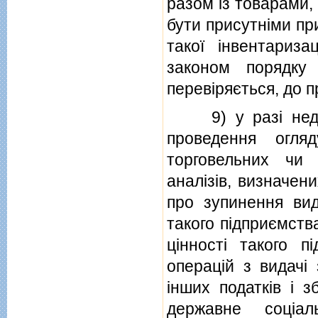
разом iз товарами,
бути присутнiми при
такої iнвентариз
законом порядку
перевiряється, до п
9) у разi недоп
проведення огля
торговельних чи 
аналiзiв, визначени
про зупинення вид
такого пiдприємств
цiнностi такого п
операцiй з видачi 
iнших податкiв i з
державне соцiа