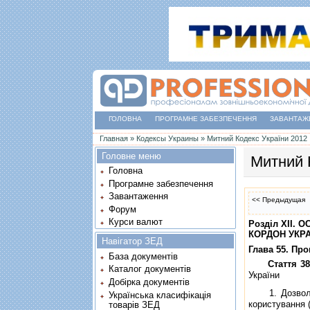
ГОЛОВНА
ПРОГРАМНЕ ЗАБЕЗПЕЧЕННЯ
ЗАВАНТАЖ
Ви є тут
Главная
»
Кодексы Украины
»
Митний Кодекс України 2012
Головне меню
Митний 
Головна
Програмне забезпечення
Завантаження
<< Предыдущая
Форум
Курси валют
Роздiл XII.
КОРДОН УКР
Навігатор ЗЕД
Глава 55. Пр
База документів
Стаття 3
Каталог документів
України
Добірка документів
1. Дозволяєт
Українська класифікація
користування 
товарів ЗЕД