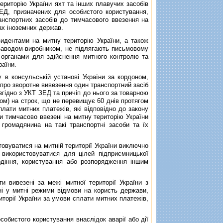
ериторiю України яхт та iнших плавучих засобiв
ЕД, призначених для особистого користування,
анспортних засобiв до тимчасового ввезення на
ах iноземних держав.
дентами на митну територiю України, а також
 заводом-виробником, не пiдлягають письмовому
органами для здiйснення митного контролю та
аїни.
 консульськiй установi України за кордоном,
 про зворотне вивезення один транспортний засiб
 згiдно з УКТ ЗЕД та причiп до нього за товарною
ом) на строк, що не перевищує 60 днiв протягом
плати митних платежiв, якi вiдповiдно до закону
ти тимчасово ввезенi на митну територiю України
громадянина на такi транспортнi засоби та їх
вуватися на митнiй територiї України виключно
 використовуватися для цiлей пiдприємницької
лодiння, користування або розпорядження iншим
вивезенi за межi митної територiї України з
нi у митнi режими вiдмови на користь держави,
торiї України за умови сплати митних платежiв,
обистого користування внаслiдок аварiї або дiї