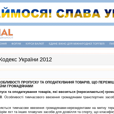
ЕННЯ
ФОРУМ
КУРСИ ВАЛЮТ
ЄДИНЕ ВІКНО ДЛЯ МІЖНАРОДНОЇ ТОРГІВЛІ
ПА
Кодекс України 2012
 ОСОБЛИВОСТI ПРОПУСКУ ТА ОПОДАТКУВАННЯ ТОВАРIВ, ЩО ПЕРЕ
АЇНИ ГРОМАДЯНАМИ
опуск та оподаткування товарiв, якi ввозяться (пересилаються) гро
80
. Особливостi тимчасового ввезення громадянами транспортних засоб
ься тимчасове ввезення громадянами-нерезидентами на митну терито
(крiм яхт та iнших плавучих засобiв для дозвiлля та спорту, що класифiк