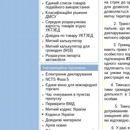
на строк до о
Єдиний список товарів
для дозвiлля 
подвійного використання
дозволяється 
Класифікаційні рішення
митну територ
ДМСУ
Середня розрахункова
2. Транспорт
вартість товарів згідно
пальне, що мi
УКТЗЕД
декларуванню
Довідка по товару УКТЗЕД
митного оформ
Митний калькулятор
3. Громадяни
Митний калькулятор для
мають право т
громадян (М16)
особистого ко
Розрахунок імпорта
пiдпозицiєю
8
автомобіля
одного календ
Інформаційна підтримка
пiдлягають сп
за умови под
Електронне декларування
реєстрацiю на 
NCTS Фаза 5
Єдине вікно для міжнародної
4. Тимчасово 
торгівлі
тими громадя
дiяльностi в 
Час очікування в пунктах
пропуску
особам.
Перевірити ВМД
5. Тимчасово
Митний кодекс України
дотриманням с
Кодекси України
знищення або 
Довідкові матеріали
якi вiдповiдно
Архів новин
6. У разi втр