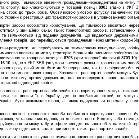
дного року. Тимчасове ввезення громадянами-нерезидентами на митну т
та спорту, що класифiкуються у товарнiй позицiї
8903
згiдно з УКТ З
на строк до трьох рокiв. Обов'язковою умовою допуску зазначених тр
iю України є реєстрацiя цих транспортних засобiв в уповноважених орган
нi засоби особистого користування, що тимчасово ввозяться нерези
ститься у звичайних баках таких транспортних засобiв, встановлених
 та звiльняються вiд подання документiв, що видаються державними 
лення товарiв, що перемiщуються громадянами через митний кордон Укр
-резиденти, якi перебувають на тимчасовому консульському облiку в
имчасово ввозити на митну територiю України пiд письмове зобов'язання
ристування за товарною позицiєю
8703
(крiм товарної пiдпозицiї
8703 10
)
716 10
згiдно з УКТ ЗЕД (за умови ввезення разом iз транспортним засоб
арного року (який може бути як безперервним, так i з перервами) без с
латi при iмпортi таких товарiв. Зазначенi транспортнi засоби можуть бу
ання митному органу документiв, що пiдтверджують право власностi 
територiї вiдповiдної країни.
ввезенi транспортнi засоби особистого користування можуть використо
нами, якi ввезли їх в Україну, для їх особистих потреб, не можуть
Українi, бути розкомплектованi, а також вiдчуженi чи переданi у во
 ввезенi транспортнi засоби особистого користування повиннi бути 
трокiв, установлених вiдповiдно до вимог цього Кодексу, або помiще
руйнування чи можуть бути оформленi для вiльного обiгу на митнiй тери
 до закону пiдлягають сплатi при iмпортi таких транспортних засобiв.
ати чи повного зiпсування тимчасово ввезених транспортних засобiв ос