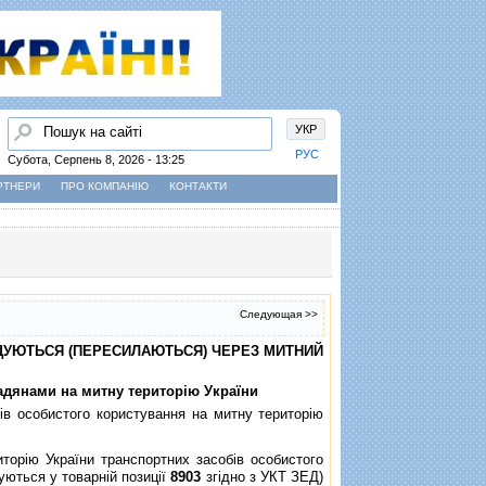
Пошук
УКР
РУС
Субота, Серпень 8, 2026 - 13:25
РТНЕРИ
ПРО КОМПАНІЮ
КОНТАКТИ
Следующая >>
МIЩУЮТЬСЯ (ПЕРЕСИЛАЮТЬСЯ) ЧЕРЕЗ МИТНИЙ
мадянами на митну територiю України
iв особистого користування на митну територiю
рiю України транспортних засобiв особистого
уються у товарнiй позицiї
8903
згiдно з УКТ ЗЕД)