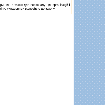
и них, а також для персоналу цих органiзацiй i
їни, укладеними вiдповiдно до закону.