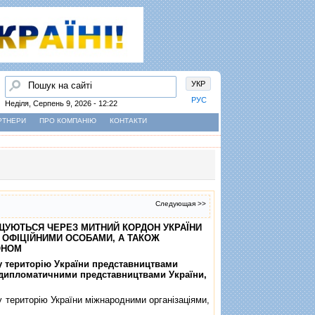
Пошук
УКР
РУС
Неділя, Серпень 9, 2026 - 12:22
РТНЕРИ
ПРО КОМПАНІЮ
КОНТАКТИ
Следующая >>
МIЩУЮТЬСЯ ЧЕРЕЗ МИТНИЙ КОРДОН УКРАЇНИ
 ОФIЦIЙНИМИ ОСОБАМИ, А ТАКОЖ
ОНОМ
ну територiю України представництвами
ж дипломатичними представництвами України,
у територiю України мiжнародними органiзацiями,