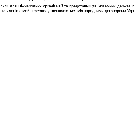
ги для мiжнародних органiзацiй та представництв iноземних держав пр
 та членiв сiмей персоналу визначаються мiжнародними договорами Укра