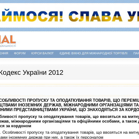
ЕННЯ
ФОРУМ
КУРСИ ВАЛЮТ
ЄДИНЕ ВІКНО ДЛЯ МІЖНАРОДНОЇ ТОРГІВЛІ
ПА
Кодекс України 2012
. ОСОБЛИВОСТI ПРОПУСКУ ТА ОПОДАТКУВАННЯ ТОВАРIВ, ЩО ПЕРЕ
ЦТВАМИ IНОЗЕМНИХ ДЕРЖАВ, МIЖНАРОДНИМИ ОРГАНIЗАЦIЯМИ ТА
НИМИ ПРЕДСТАВНИЦТВАМИ УКРАЇНИ, ЩО ЗНАХОДЯТЬСЯ ЗА КОРД
обливостi пропуску та оподаткування товарiв, що ввозяться на мит
ржав, мiжнародними органiзацiями та офiцiйними особами, а тако
ся за кордоном
. Особливостi пропуску та оподаткування товарiв, що ввозяться на митн
ами iноземних держав при них, а також їх персоналом