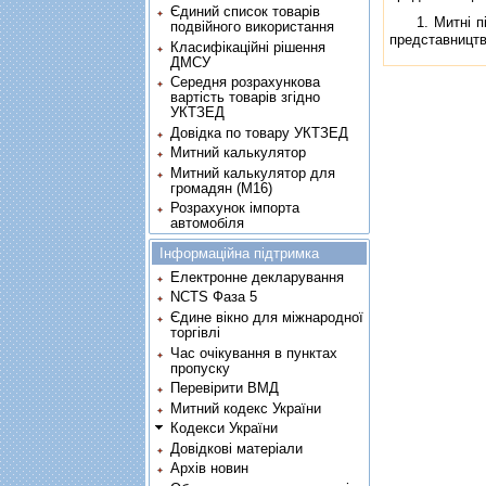
Єдиний список товарів
1. Митнi пiль
подвійного використання
представництв
Класифікаційні рішення
ДМСУ
Середня розрахункова
вартість товарів згідно
УКТЗЕД
Довідка по товару УКТЗЕД
Митний калькулятор
Митний калькулятор для
громадян (М16)
Розрахунок імпорта
автомобіля
Інформаційна підтримка
Електронне декларування
NCTS Фаза 5
Єдине вікно для міжнародної
торгівлі
Час очікування в пунктах
пропуску
Перевірити ВМД
Митний кодекс України
Кодекси України
Довідкові матеріали
Архів новин