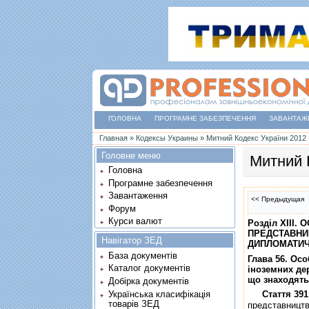
ГОЛОВНА
ПРОГРАМНЕ ЗАБЕЗПЕЧЕННЯ
ЗАВАНТАЖ
Ви є тут
Главная
»
Кодексы Украины
»
Митний Кодекс України 2012
Головне меню
Митний 
Головна
Програмне забезпечення
Завантаження
<< Предыдущая
Форум
Курси валют
Роздiл XIII
ПРЕДСТАВНИ
Навігатор ЗЕД
ДИПЛОМАТИЧ
База документів
Глава 56. Ос
Каталог документів
iноземних де
що знаходять
Добірка документів
Українська класифікація
Стаття 391
товарів ЗЕД
представництв