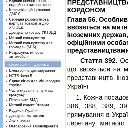
Єдиний список товарів
ПРЕДСТАВНИЦТВА
подвійного використання
КОРДОНОМ
Класифікаційні рішення
ДМСУ
Глава 56. Особлив
Середня розрахункова
вартість товарів згідно
ввозяться на митн
УКТЗЕД
Довідка по товару УКТЗЕД
iноземних держав,
Митний калькулятор
офiцiйними особа
Митний калькулятор для
громадян (М16)
представництвами
Розрахунок імпорта
автомобіля
Стаття 392
. О
Інформаційна підтримка
що ввозяться на м
Електронне декларування
NCTS Фаза 5
представництв iно
Єдине вікно для міжнародної
Українi
торгівлі
Час очікування в пунктах
пропуску
1. Кожна посадова 
Перевірити ВМД
386, 388, 389, 39
Митний кодекс України
Кодекси України
прямування в Украї
Довідкові матеріали
Архів новин
перетину митного
Обговорення законопроектів