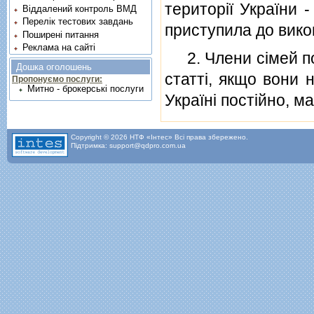
територiї України 
Віддалений контроль ВМД
Перелік тестових завдань
приступила до викон
Поширені питання
Реклама на сайті
2. Члени сiмей пос
Дошка оголошень
статтi, якщо вони 
Пропонуємо послуги:
Митно - брокерські послуги
Українi постiйно, ма
Copyright © 2026 НТФ «Інтес» Всі права збережено.
Підтримка: support@qdpro.com.ua