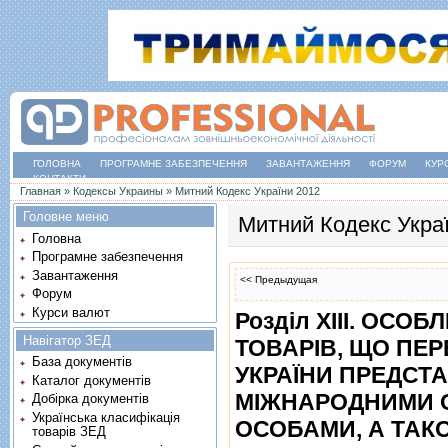
ГОЛОВНА
ПРОГРАМНЕ ЗАБЕЗПЕЧЕННЯ
ЗАВАНТАЖЕННЯ
ФОРУМ
КУР
КОНТАКТИ
Ви є тут
Главная
»
Кодексы Украины
»
Митний Кодекс України 2012
Головне меню
Митний Кодекс Укра
Головна
Програмне забезпечення
Завантаження
<< Предыдущая
Форум
Курси валют
Роздiл XIII. ОС
Навігатор ЗЕД
ТОВАРIВ, ЩО ПЕ
База документів
УКРАЇНИ ПРЕДСТ
Каталог документів
МIЖНАРОДНИМИ О
Добірка документів
Українська класифікація
ОСОБАМИ, А ТА
товарів ЗЕД