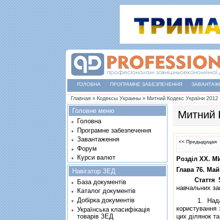
ГОЛОВНА
ПРОГРАМНЕ ЗАБЕЗПЕЧЕННЯ
ЗАВАНТАЖ
Ви є тут
Главная
»
Кодексы Украины
»
Митний Кодекс України 2012
Головне меню
Митний 
Головна
Програмне забезпечення
Завантаження
<< Предыдущая
Форум
Курси валют
Роздiл XX. 
Глава 76. Ма
Навігатор ЗЕД
Стаття 
База документів
навчальних за
Каталог документів
Добірка документів
1. Надання м
користування 
Українська класифікація
товарів ЗЕД
цих дiлянок т