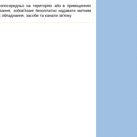
посередньо на територiях або в примiщеннях
вання, зобов'язанi безоплатно надавати митним
 обладнання, засоби та канали зв'язку.