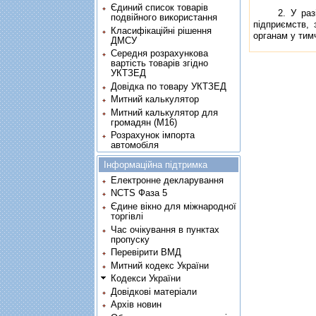
Єдиний список товарів
2. У разi як
подвійного використання
пiдприємств, 
Класифікаційні рішення
органам у тим
ДМСУ
Середня розрахункова
вартість товарів згідно
УКТЗЕД
Довідка по товару УКТЗЕД
Митний калькулятор
Митний калькулятор для
громадян (М16)
Розрахунок імпорта
автомобіля
Інформаційна підтримка
Електронне декларування
NCTS Фаза 5
Єдине вікно для міжнародної
торгівлі
Час очікування в пунктах
пропуску
Перевірити ВМД
Митний кодекс України
Кодекси України
Довідкові матеріали
Архів новин