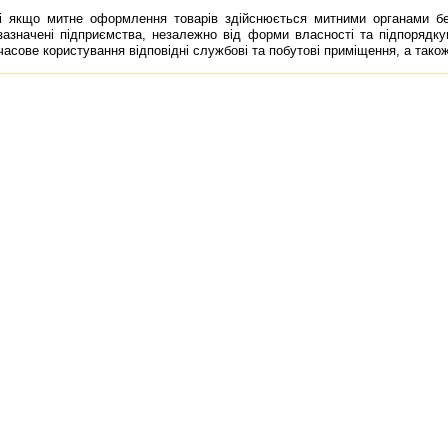
що митне оформлення товарiв здiйснюється митними органами без
зазначенi пiдприємства, незалежно вiд форми власностi та пiдпорядку
часове користування вiдповiднi службовi та побутовi примiщення, а також