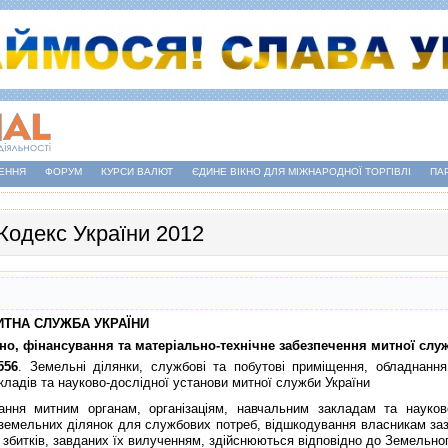
ЕННЯ
ФОРУМ
КУРСИ ВАЛЮТ
ЄДИНЕ ВІКНО ДЛЯ МІЖНАРОДНОЇ ТОРГІВЛІ
ПА
Кодекс України 2012
МИТНА СЛУЖБА УКРАЇНИ
йно, фiнансування та матерiально-технiчне забезпечення митної слу
556
. Земельнi дiлянки, службовi та побутовi примiщення, обладнання 
кладiв та науково-дослiдної установи митної служби України
итним органам, органiзацiям, навчальним закладам та науково-д
земельних дiлянок для службових потреб, вiдшкодування власникам заз
а збиткiв, завданих їх вилученням, здiйснюються вiдповiдно до Земельног