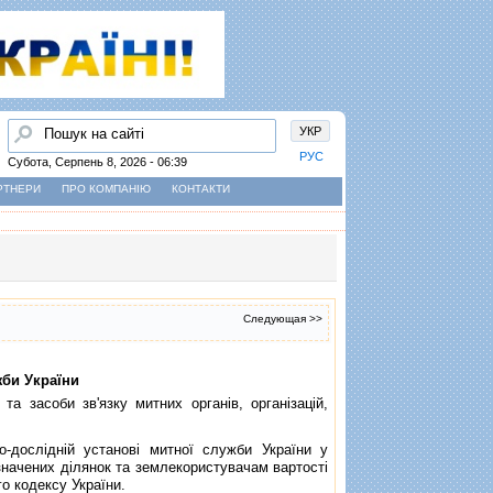
Пошук
УКР
РУС
Субота, Серпень 8, 2026 - 06:39
РТНЕРИ
ПРО КОМПАНІЮ
КОНТАКТИ
Следующая >>
жби України
та засоби зв'язку митних органiв, органiзацiй,
ослiднiй установi митної служби України у
начених дiлянок та землекористувачам вартостi
о кодексу України.