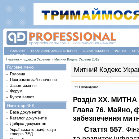
ГОЛОВНА
ПРОГРАМНЕ ЗАБЕЗПЕЧЕННЯ
ЗАВАНТАЖЕННЯ
ФОРУМ
КУР
КОНТАКТИ
Ви є тут
Главная
»
Кодексы Украины
»
Митний Кодекс України 2012
Головне меню
Митний Кодекс Укра
Головна
Програмне забезпечення
Завантаження
<< Предыдущая
Форум
Курси валют
Роздiл XX. МИТН
Навігатор ЗЕД
Глава 76. Майно, 
База документів
забезпечення митн
Каталог документів
Добірка документів
Стаття 557
. Фi
Українська класифікація
товарів ЗЕД
та розвиток iнфрас