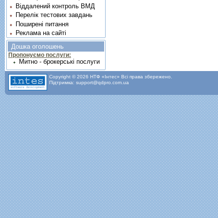
Віддалений контроль ВМД
Перелік тестових завдань
Поширені питання
Реклама на сайті
Дошка оголошень
Пропонуємо послуги:
Митно - брокерські послуги
Copyright © 2026 НТФ «Інтес» Всі права збережено.
Підтримка: support@qdpro.com.ua