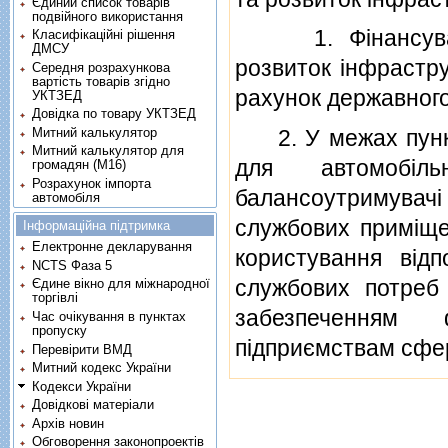
Єдиний список товарів
подвійного використання
1. Фiнансування
Класифікаційні рішення
ДМСУ
розвиток iнфрастру
Середня розрахункова
вартість товарів згідно
рахунок державного
УКТЗЕД
Довідка по товару УКТЗЕД
Митний калькулятор
2. У межах пунктi
Митний калькулятор для
для автомобiл
громадян (М16)
Розрахунок імпорта
балансоутримувач
автомобіля
службових примiще
Інформаційна підтримка
Електронне декларування
користування вiдп
NCTS Фаза 5
службових потреб 
Єдине вікно для міжнародної
торгівлі
забезпеченням 
Час очікування в пунктах
пропуску
пiдприємствам сфе
Перевірити ВМД
Митний кодекс України
Кодекси України
Довідкові матеріали
Архів новин
Обговорення законопроектів