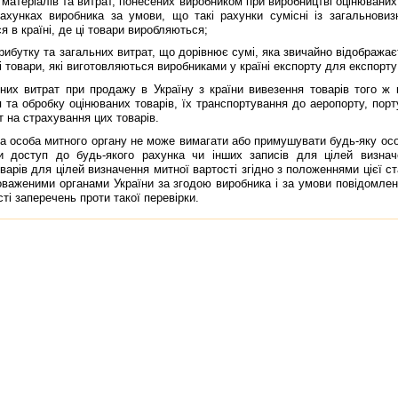
атерiалiв та витрат, понесених виробником при виробництвi оцiнюваних 
ахунках виробника за умови, що такi рахунки сумiснi iз загальновиз
я в країнi, де цi товари виробляються;
бутку та загальних витрат, що дорiвнює сумi, яка звичайно вiдображаєт
 товари, якi виготовляються виробниками у країнi експорту для експорту
 витрат при продажу в Україну з країни вивезення товарiв того ж к
 та обробку оцiнюваних товарiв, їх транспортування до аеропорту, порт
т на страхування цих товарiв.
соба митного органу не може вимагати або примушувати будь-яку особ
и доступ до будь-якого рахунка чи iнших записiв для цiлей визначе
арiв для цiлей визначення митної вартостi згiдно з положеннями цiєї ста
оваженими органами України за згодою виробника i за умови повiдомленн
стi заперечень проти такої перевiрки.