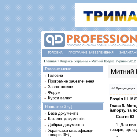
ГОЛОВНА
ПРОГРАМНЕ ЗАБЕЗПЕЧЕННЯ
ЗАВАНТАЖ
Ви є тут
Главная
»
Кодексы Украины
»
Митний Кодекс України 2012
Головне меню
Митний 
Головна
Програмне забезпечення
Завантаження
<< Предыдущая
Форум
Курси валют
Роздiл III. 
Глава 9. Мет
Навігатор ЗЕД
iмпорту, та п
База документів
Стаття 63
.
Каталог документів
1. Для визнач
Добірка документів
товарiв, що оц
Українська класифікація
товарів ЗЕД