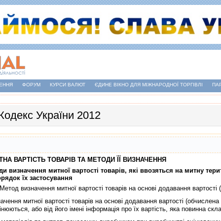
ЕННЯ
ФОРУМ
КУРСИ ВАЛЮТ
ЄДИНЕ ВІКНО ДЛЯ МІЖНАРОДНОЇ ТОРГІВЛІ
ПА
Кодекс України 2012
МИТНА ВАРТIСТЬ ТОВАРIВ ТА МЕТОДИ ЇЇ ВИЗНАЧЕННЯ
оди визначення митної вартостi товарiв, якi ввозяться на митну тер
орядок їх застосування
 Метод визначення митної вартостi товарiв на основi додавання вартостi 
ення митної вартостi товарiв на основi додавання вартостi (обчислена 
iнюються, або вiд його iменi iнформацiя про їх вартiсть, яка повинна скл