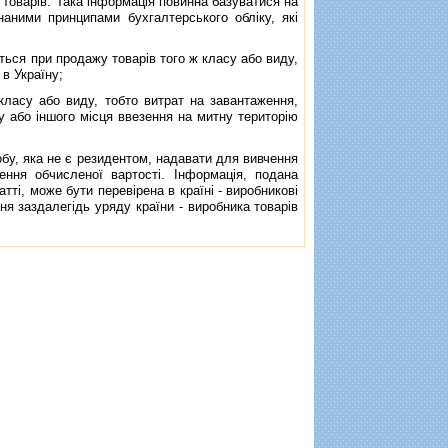
товарiв. Така iнформацiя повинна базуватися на
наними принципами бухгалтерського облiку, якi
ься при продажу товарiв того ж класу або виду,
 в Україну;
ласу або виду, тобто витрат на завантаження,
у або iншого мiсця ввезення на митну територiю
у, яка не є резидентом, надавати для вивчення
ння обчисленої вартостi. Iнформацiя, подана
ттi, може бути перевiрена в країнi - виробниковi
я заздалегiдь уряду країни - виробника товарiв