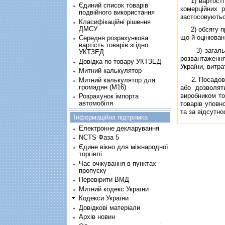
1) вартостi м
Єдиний список товарів
комерцiйних р
подвійного використання
застосовуютьс
Класифікаційні рішення
ДМСУ
2) обсягу при
що й оцiнюванi
Середня розрахункова
вартість товарів згідно
3) загальних
УКТЗЕД
розвантаження
Довідка по товару УКТЗЕД
України, витра
Митний калькулятор
2. Посадова о
Митний калькулятор для
громадян (М16)
або дозволят
виробником тов
Розрахунок імпорта
автомобіля
товарiв уповн
та за вiдсутно
Інформаційна підтримка
Електронне декларування
NCTS Фаза 5
Єдине вікно для міжнародної
торгівлі
Час очікування в пунктах
пропуску
Перевірити ВМД
Митний кодекс України
Кодекси України
Довідкові матеріали
Архів новин