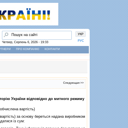
Пошук
УКР
РУС
Четвер, Серпень 6, 2026 - 19:33
РТНЕРИ
ПРО КОМПАНІЮ
КОНТАКТИ
Следующая >>
иторiю України вiдповiдно до митного режиму
(обчислена вартiсть)
вартiсть) за основу береться надана виробником
адатися iз сум: