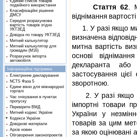
Єдиний список товарів
подвійного використання
Стаття 62
. 
Класифікаційні рішення
вiднiмання вартостi
ДМСУ
Середня розрахункова
вартість товарів згідно
1. У разi якщо мит
УКТЗЕД
Довідка по товару УКТЗЕД
визначена вiдповiдн
Митний калькулятор
митна вартiсть виз
Митний калькулятор для
громадян (М16)
основi вiднiманн
Розрахунок імпорта
автомобіля
декларанта або 
Інформаційна підтримка
застосування цiєї 
Електронне декларування
NCTS Фаза 5
зворотною.
Єдине вікно для міжнародної
торгівлі
2. У разi якщо оцi
Час очікування в пунктах
пропуску
iмпортнi товари пр
Перевірити ВМД
України у незмiнн
Митний кодекс України
Кодекси України
товарiв за цим мет
Довідкові матеріали
Архів новин
за якою оцiнюванi а
Обговорення законопроектів