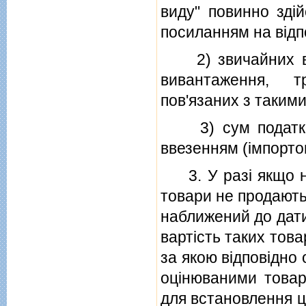
виду" повинно здi
посиланням на вiдп
2) звичайних вит
вивантаження, т
пов'язаних з таким
3) сум податкiв, 
ввезенням (iмпорто
3. У разi якщо нi о
товари не продають
наближений до дати
вартiсть таких това
за якою вiдповiдно о
оцiнюваними товари
для встановлення цi