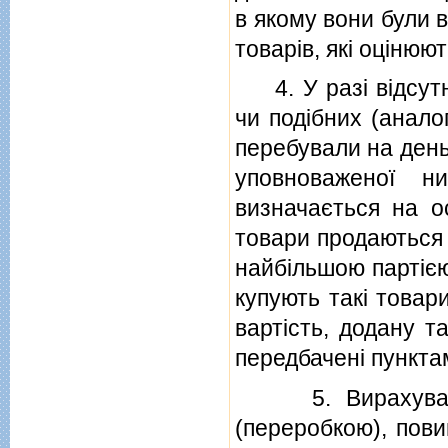
в якому вони були 
товарiв, якi оцiнюю
4. У разi вiдсутно
чи подiбних (анало
перебували на день
уповноваженої н
визначається на ос
товари продаються 
найбiльшою партiєю
купують такi товар
вартiсть, додану т
передбаченi пунктами
5. Вирахування 
(переробкою), пови