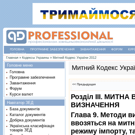
ГОЛОВНА
ПРОГРАМНЕ ЗАБЕЗПЕЧЕННЯ
ЗАВАНТАЖЕННЯ
ФОРУМ
КУР
КОНТАКТИ
Ви є тут
Главная
»
Кодексы Украины
»
Митний Кодекс України 2012
Головне меню
Митний Кодекс Укра
Головна
Програмне забезпечення
Завантаження
<< Предыдущая
Форум
Курси валют
Роздiл III. МИТНА
Навігатор ЗЕД
ВИЗНАЧЕННЯ
База документів
Глава 9. Методи ви
Каталог документів
Добірка документів
ввозяться на митн
Українська класифікація
режиму iмпорту, т
товарів ЗЕД