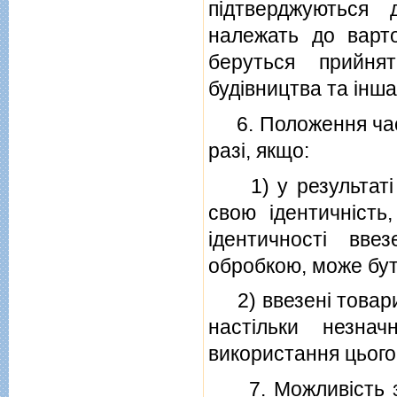
пiдтверджуються 
належать до варто
беруться прийня
будiвництва та iнша
6. Положення части
разi, якщо:
1) у результатi п
свою iдентичнiсть
iдентичностi вве
обробкою, може бут
2) ввезенi товари 
настiльки незна
використання цього
7. Можливiсть зас