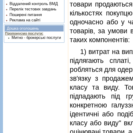
товари продаються 
Віддалений контроль ВМД
Перелік тестових завдань
кiлькостях покупц
Поширені питання
Реклама на сайті
одночасно або у ч
Дошка оголошень
товарiв, за умови 
Пропонуємо послуги:
Митно - брокерські послуги
таких компонентiв:
1) витрат на випл
пiдлягають сплатi
робляться для одер
зв'язку з продажем
класу та виду. То
пiдпадають пiд г
конкретною галуз
iдентичнi або подi
класу або виду" вкл
оцiнюванi товари, а