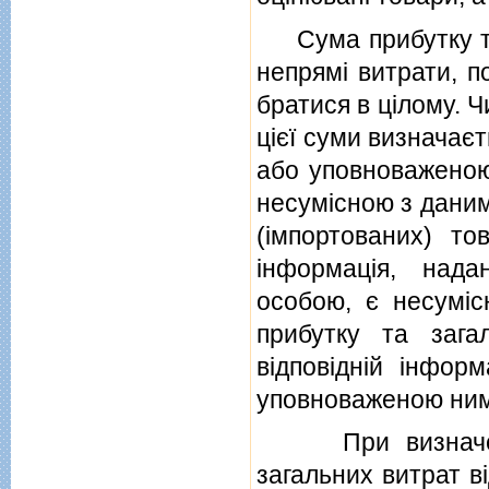
Сума прибутку та 
непрямi витрати, п
братися в цiлому. 
цiєї суми визначає
або уповноваженою
несумiсною з даним
(iмпортованих) т
iнформацiя, над
особою, є несумi
прибутку та зага
вiдповiднiй iнфор
уповноваженою ним
При визначеннi 
загальних витрат в