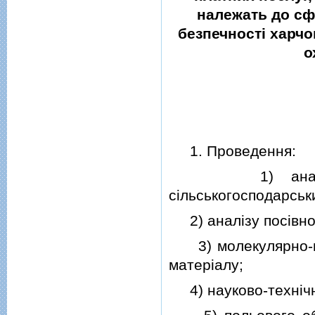
належать до сф
безпечностi харчо
о
1. Проведення:
1) аналiзу бiо
сiльськогосподарськи
2) аналiзу посiвної
3) молекулярно-ген
матерiалу;
4) науково-технiчно