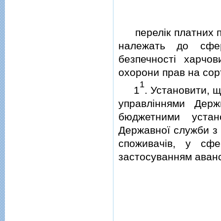
перелiк платних по
належать до сфе
безпечностi харчов
охорони прав на сорт
1
1
. Установити, 
управлiннями Дер
бюджетними уста
Державної служби з 
споживачiв, у сф
застосуванням аванс