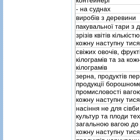
контейнерi
- на суднах
виробiв з деревини
пакувальної тари з 
зрiзiв квiтiв кiлькiс
кожну наступну тис
свiжих овочiв, фрукт
кiлограмiв та за кож
кiлограмiв
зерна, продуктiв пе
продукцiї борошном
промисловостi вагою
кожну наступну тися
насiння не для сiвби
культур та плоди тех
загальною вагою до 
кожну наступну тися