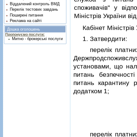
Віддалений контроль ВМД
споживачiв" у вiдп
Перелік тестових завдань
Мiнiстрiв України вi
Поширені питання
Реклама на сайті
Кабiнет Мiнiстрiв 
Дошка оголошень
Пропонуємо послуги:
1. Затвердити:
Митно - брокерські послуги
перелiк платних п
Держпродспоживсл
установами, що нал
питань безпечностi
питань карантину р
додатком 1;
перелiк платних п