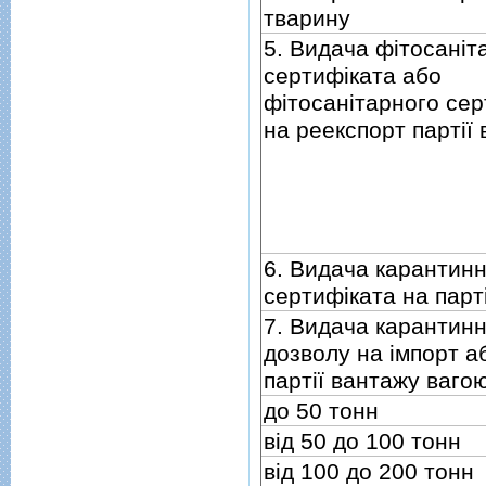
тварину
5. Видача фiтосанiт
сертифiката або
фiтосанiтарного сер
на реекспорт партiї
6. Видача карантин
сертифiката на парт
7. Видача карантин
дозволу на iмпорт а
партiї вантажу вагою
до 50 тонн
вiд 50 до 100 тонн
вiд 100 до 200 тонн