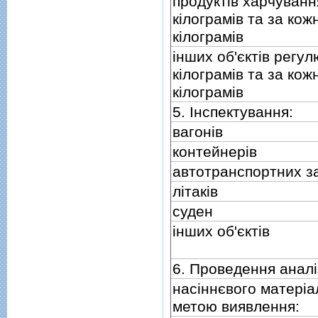
продуктiв харчуванн
кiлограмiв та за кож
кiлограмiв
iнших об'єктiв регу
кiлограмiв та за кож
кiлограмiв
5. Iнспектування:
вагонiв
контейнерiв
автотранспортних з
лiтакiв
суден
iнших об'єктiв
6. Проведення аналi
насiннєвого матерiал
метою виявлення: