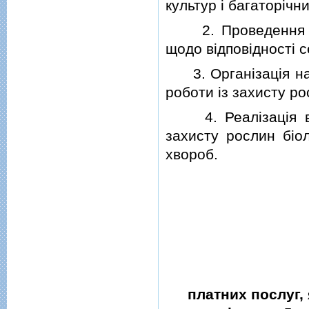
культур i багаторiчн
2. Проведення ана
щодо вiдповiдностi с
3. Органiзацiя нав
роботи iз захисту ро
4. Реалiзацiя виг
захисту рослин бiол
хвороб.
платних послуг,