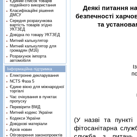
Єдиний список товарів
подвійного використання
Деякi питання н
Класифікаційні рішення
ДМСУ
безпечностi харчо
Середня розрахункова
та установа
вартість товарів згідно
УКТЗЕД
Довідка по товару УКТЗЕД
Митний калькулятор
Митний калькулятор для
громадян (М16)
Розрахунок імпорта
автомобіля
I
Інформаційна підтримка
по
Електронне декларування
NCTS Фаза 5
Єдине вікно для міжнародної
торгівлі
Час очікування в пунктах
пропуску
Перевірити ВМД
Митний кодекс України
Кодекси України
(У назвi та пункт
Довідкові матеріали
фiтосанiтарна служ
Архів новин
служба з питань 
Обговорення законопроектів