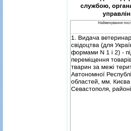
службою, органа
управлiн
Найменування посл
1. Видача ветерина
свiдоцтва (для Украї
формами N 1 i 2) - п
перемiщення товарi
тварин за межi терит
Автономної Республi
областей, мм. Києва
Севастополя, районi