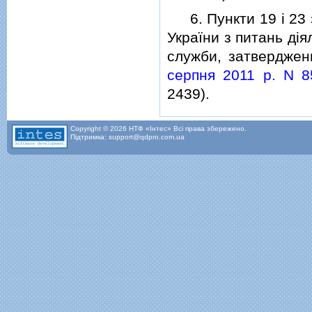
6. Пункти 19 i 23 з
України з питань дi
служби, затвердже
серпня 2011 р. N 8
2439).
Copyright © 2026 НТФ «Інтес» Всі права збережено.
Підтримка: support@qdpro.com.ua