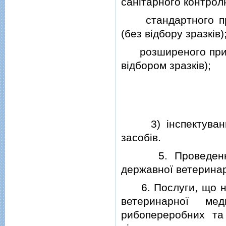
санiтарного контролю
стандартного прик
(без вiдбору зразкiв)
розширеного прико
вiдбором зразкiв);
3) iнспектування 
засобiв.
5. Проведення пе
державної ветеринар
6. Послуги, що на
ветеринарної мед
рибопереробних та