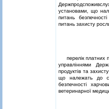
Держпродспоживсл
установами, що нал
питань безпечностi
питань захисту росли
перелiк платних по
управлiннями Держ
продуктiв та захист
що належать до с
безпечностi харчов
ветеринарної медици