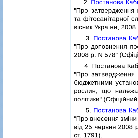
2.
Постанова Кабi
"Про затвердження 
та фiтосанiтарної с
вiсник України, 2008 р
3.
Постанова Каб
"Про доповнення пос
2008 р. N 578" (Офiцi
4. Постанова Кабiне
"Про затвердження п
бюджетними устано
рослин, що належа
полiтики" (Офiцiйний 
5.
Постанова Каб
"Про внесення змiни
вiд 25 червня 2008 р
ст. 1791).