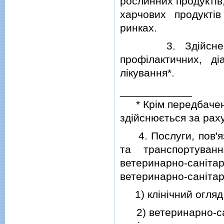
рослинних продуктiв
харчових продуктi
ринках.
3. Здiйснення п
профiлактичних, дi
лiкування*.
____________
* Крiм передбачени
здiйснюється за рах
4. Послуги, пов'яз
та транспортуван
ветеринарно-сан
ветеринарно-санiтар
1) клiнiчний огляд
2) ветеринарно-сан