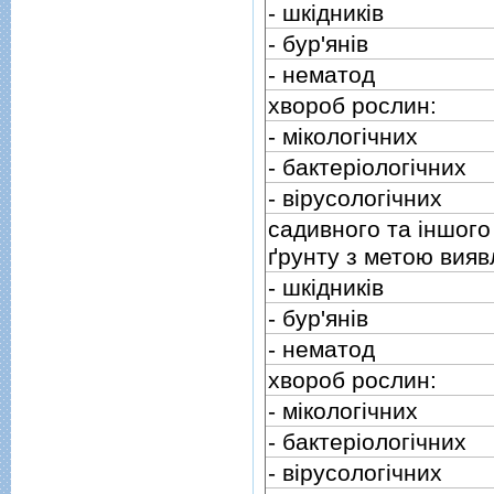
- шкiдникiв
- бур'янiв
- нематод
хвороб рослин:
- мiкологiчних
- бактерiологiчних
- вiрусологiчних
садивного та iншого
ґрунту з метою вияв
- шкiдникiв
- бур'янiв
- нематод
хвороб рослин:
- мiкологiчних
- бактерiологiчних
- вiрусологiчних