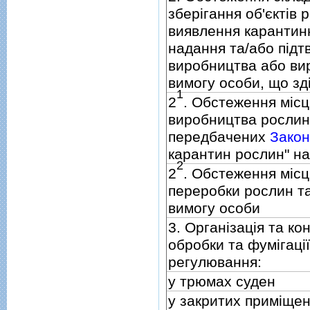
зберiгання об'єктiв
виявлення карантинн
надання та/або пiдт
виробництва або вир
вимогу особи, що зд
1
2
. Обстеження мiс
виробництва рослин 
передбачених
Закон
карантин рослин" на
2
2
. Обстеження мiсц
переробки рослин та
вимогу особи
3. Органiзацiя та к
обробки та фумiгацiї
регулювання:
у трюмах суден
у закритих примiще