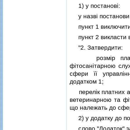
1) у постановi:
у назвi постанови с
пункт 1 виключити
пункт 2 викласти в 
"2. Затвердити:
розмiр плати з
фiтосанiтарною слу
сфери її управлiн
додатком 1;
перелiк платних ад
ветеринарною та фi
що належать до сфери
2) у додатку до по
слово "Додаток" за