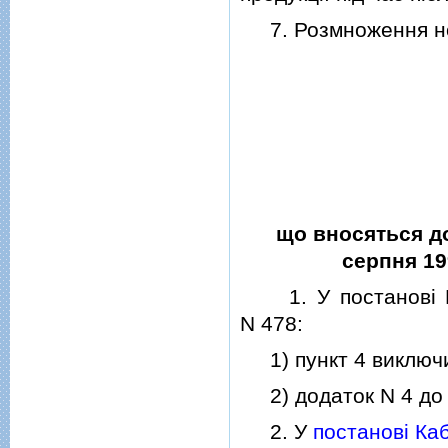
7. Розмноження нов
що вносяться до
серпня 199
1. У постановi Каб
N 478:
1) пункт 4 виключ
2) додаток N 4 до 
2. У
постановi Каб