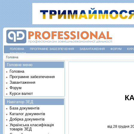
ГОЛОВНА
ПРОГРАМНЕ ЗАБЕЗПЕЧЕННЯ
ЗАВАНТАЖЕННЯ
ФОРУМ
КУР
КОНТАКТИ
Ви є тут
Головна
Головне меню
Головна
Програмне забезпечення
Завантаження
Форум
Курси валют
КА
Навігатор ЗЕД
База документів
Каталог документів
Добірка документів
Українська класифікація
вiд 28 грудня 2
товарів ЗЕД