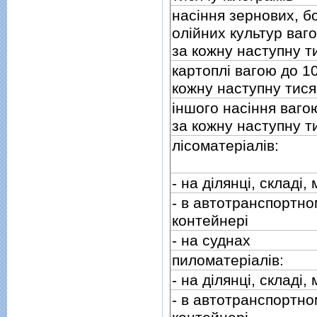
насiння зернових, б
олiйних культур ваго
за кожну наступну т
картоплi вагою до 10
кожну наступну тися
iншого насiння вагою
за кожну наступну т
лiсоматерiалiв:
- на дiлянцi, складi
- в автотранспортном
контейнерi
- на суднах
пиломатерiалiв:
- на дiлянцi, складi
- в автотранспортном