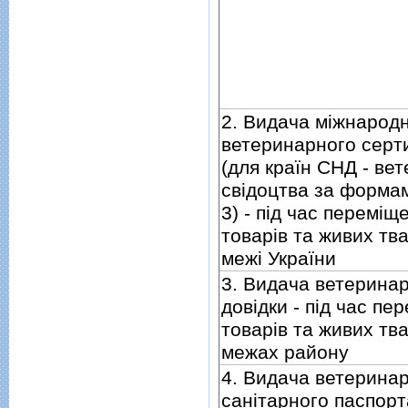
2. Видача мiжнарод
ветеринарного серт
(для країн СНД - ве
свiдоцтва за формами
3) - пiд час перемiщ
товарiв та живих тв
межi України
3. Видача ветеринар
довiдки - пiд час пе
товарiв та живих тв
межах району
4. Видача ветерина
санiтарного паспорт