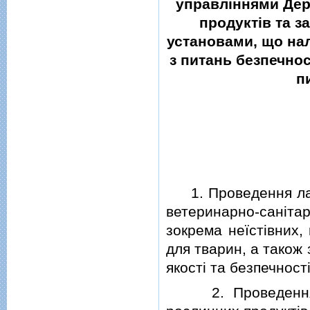
управлiннями Дер
продуктiв та з
установами, що на
з питань безпечнос
п
1. Проведення лабо
ветеринарно-санiта
зокрема неїстiвних, 
для тварин, а також
якостi та безпечностi
2. Проведення де