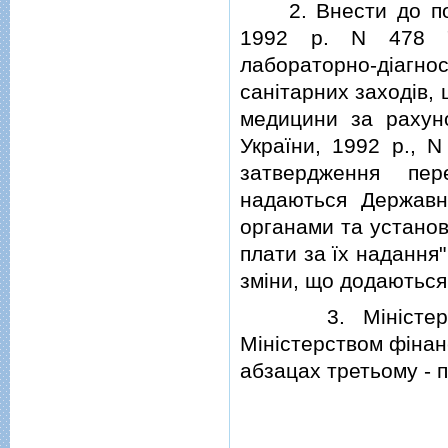
2. Внести до поста
1992 р. N 478 "П
лабораторно-дiагно
санiтарних заходiв,
медицини за рахуно
України, 1992 р., N
затвердження пер
надаються Державн
органами та установ
плати за їх надання" 
змiни, що додаються
3. Мiнiстерству
Мiнiстерством фiнан
абзацах третьому - п