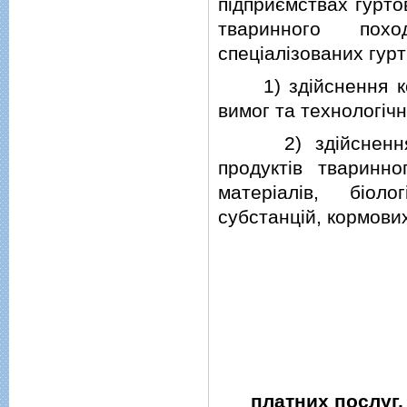
пiдприємствах гурто
тваринного поход
спецiалiзованих гурт
1) здiйснення конт
вимог та технологiч
2) здiйснення ви
продуктiв тваринно
матерiалiв, бiоло
субстанцiй, кормових
платних послуг