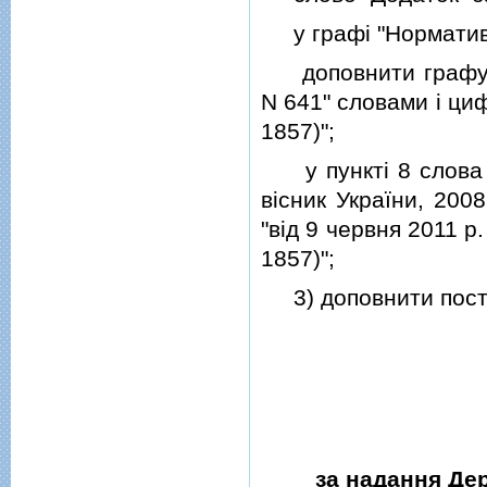
у графi "Нормативно
доповнити графу у п
N 641" словами i циф
1857)";
у пунктi 8 слова i
вiсник України, 200
"вiд 9 червня 2011 р.
1857)";
3) доповнити поста
за надання Де