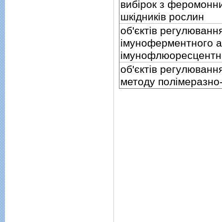
вибiрок з феромонн
шкiдникiв рослин
об'єктiв регулюванн
iмуноферментного 
iмунофлюоресцентн
об'єктiв регулюванн
методу полiмеразно-