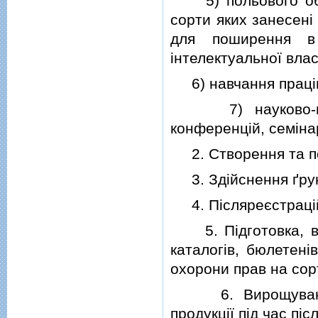
5) польового обсте
сорти яких занесенi
для поширення в
iнтелектуальної влас
6) навчання працiвн
7) науково-практ
конференцiй, семiнар
2. Створення та пош
3. Здiйснення ґрун
4. Пiсляреєстрацiй
5. Пiдготовка, вид
каталогiв, бюлетенi
охорони прав на сор
6. Вирощування, 
продукцiї пiд час пi