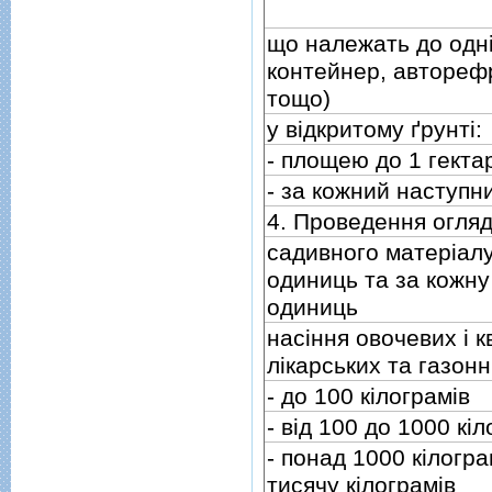
що належать до однiє
контейнер, автореф
тощо)
у вiдкритому ґрунтi:
- площею до 1 гекта
- за кожний наступн
4. Проведення огляд
садивного матерiалу
одиниць та за кожну
одиниць
насiння овочевих i к
лiкарських та газон
- до 100 кiлограмiв
- вiд 100 до 1000 кiл
- понад 1000 кiлогра
тисячу кiлограмiв