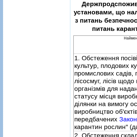
Держпродспоживс
установами, що на
з питань безпечнос
питань карант
Наймен
1. Обстеження посiв
культур, плодових ку
промислових садiв, 
лiсосмуг, лiсiв щод
органiзмiв для нада
статусу мiсця вироб
дiлянки на вимогу о
виробництво об'єктi
передбачених
Закон
карантин рослин" (да
2. Обстеження склад