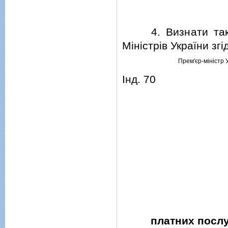
4. Визнати такими
Мiнiстрiв України зг
Прем'єр-мiнiстр 
Iнд. 70
платних послу