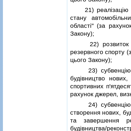
21) реалiзацiю де
стану автомобiльни
областi" (за рахуно
Закону);
22) розвиток фiз
резервного спорту (
цього Закону);
23) субвенцiю з 
будiвництво нових,
спортивних п'ятдеся
рахунок джерел, визн
24) субвенцiю з 
створення нових, бу
та завершення ро
будiвництва/рекон