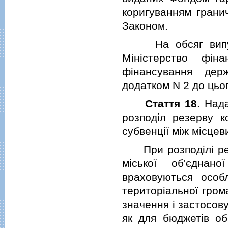
коригуванням грани
Законом.
На обсяг випущен
Мiнiстерство фiна
фiнансування дер
додатком N 2 до цьо
Стаття 18
. Над
розподiл резерву ко
субвенцiї мiж мiсце
При розподiлi резе
мiської об'єднан
враховуються особл
територiальної гром
значення i застосов
як для бюджетiв об