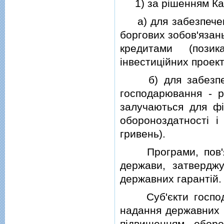
1) за рiшенням Кабi
а) для забезпечення
боргових зобов'язань
кредитами (пози
iнвестицiйних проект
б) для забезпечен
господарювання - р
залучаються для фi
обороноздатностi i
гривень).
Програми, пов'яза
держави, затверджу
державних гарантiй.
Суб'єкти господа
надання державних г
пiдвищенням оборо