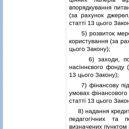
впорядкування питан
(за рахунок джерел
статтi 13 цього Закон
5) розвиток мережi
користування (за ра
цього Закону);
6) заходи, пов'я
насiннєвого фонду (
13 цього Закону);
7) фiнансову пiдтр
умовах фiнансового 
статтi 13 цього Закон
8) надання кредитiв
педагогiчних та п
визначених пунктом 3