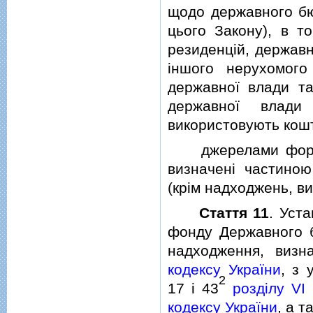
щодо державного бю
цього Закону), в т
резиденцiй, державн
iншого нерухомог
державної влади та
державної влади 
використовують кош
джерелами формув
визначенi частино
(крiм надходжень, в
Стаття 11
. Уст
фонду Державного б
надходження, визн
кодексу України
, з 
2
17 i 43
роздiлу VI
кодексу України
, а т