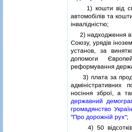
1) кошти вiд спла
автомобiлiв та кошти
iнвалiднiстю;
2) надходження в р
Союзу, урядiв iнозе
установ, за винят
допомоги Європе
реформування держа
3) плата за продук
адмiнiстративних п
носiння зброї, а т
державний демогра
громадянство Україн
"Про дорожнiй рух"
;
4) 50 вiдсоткiв к