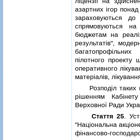
лiцензiї на здiйсне
азартних iгор понад
зараховуються до
спрямовуються на
бюджетам на реалi
результатiв", модер
багатопрофiльних 
пiлотного проекту 
оперативного лiкува
матерiалiв, лiкуванн
Розподiл таких ко
рiшенням Кабiнету
Верховної Ради Укра
Стаття 25
. Ус
"Нацiональна акцiон
фiнансово-господа