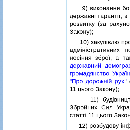
9) виконання борго
державнi гарантiї, з
розвитку (за рахуно
Закону);
10) закупiвлю проду
адмiнiстративних п
носiння зброї, а т
державний демогра
громадянство Україн
"Про дорожнiй рух"
(
11 цього Закону);
11) будiвництво 
Збройних Сил Укра
статтi 11 цього Закон
12) розбудову iнфр