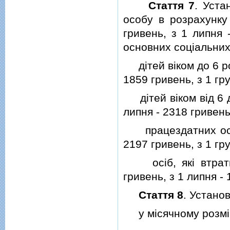
Стаття 7
. Уста
особу в розрахунку 
гривень, з 1 липня 
основних соцiальних
дiтей вiком до 6 рок
1859 гривень, з 1 гр
дiтей вiком вiд 6 до
липня - 2318 гривень
працездатних осiб: 
2197 гривень, з 1 гр
осiб, якi втратил
гривень, з 1 липня - 
Стаття 8
. Устано
у мiсячному розмiрi: