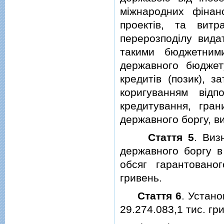
мiжнародних фiнанс
проектiв, та вит
перерозподiлу вида
такими бюджетним
державного бюджет
кредитiв (позик), 
коригуванням вiдп
кредитування, гра
державного боргу, в
Стаття 5
. Виз
державного боргу в 
обсяг гарантовано
гривень.
Стаття 6
. Устано
29.274.083,1 тис. г