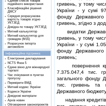
Єдиний список товарів
гривень, у тому чи
подвійного використання
Класифікаційні рішення
України - у сумi 9
ДМСУ
фонду Державного 
Середня розрахункова
вартість товарів згідно
гривень, згiдно з до
УКТЗЕД
Довідка по товару УКТЗЕД
видатки Державного
Митний калькулятор
Митний калькулятор для
гривень, у тому чис
громадян (М16)
Розрахунок імпорта
України - у сумi 1.0
автомобіля
фонду Державного 
Інформаційна підтримка
гривень;
Електронне декларування
NCTS Фаза 5
повернення креди
Єдине вікно для міжнародної
торгівлі
7.375.047,4 тис. 
Час очікування в пунктах
загального фонду Д
пропуску
Перевірити ВМД
тис. гривень та 
Митний кодекс України
Державного бюджету У
Кодекси України
Довідкові матеріали
надання кредитiв з
Архів новин
Обговорення законопроектів