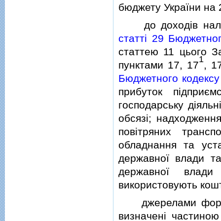
бюджету України на 2
до доходiв належ
статтi 29 Бюджетног
статтею 11 цього З
1
пунктами 17, 17
, 1
Бюджетного кодексу
прибуток пiдприєм
господарську дiяльн
обсязi; надходження
повiтряних транспо
обладнання та уст
державної влади та
державної влади 
використовують кош
джерелами формув
визначенi частин