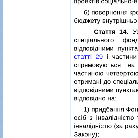
проектiв соцiально-е
6) повернення кред
бюджету внутрiшньо
Стаття 14
. У
спецiального фо
вiдповiдними пунк
статтi 29
i частини
спрямовуються на
частиною четверто
отриманi до спецiал
вiдповiдними пункта
вiдповiдно на:
1) придбання Фондом
осiб з iнвалiднiстю
iнвалiднiстю (за рах
Закону);