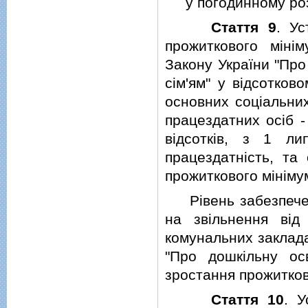
у погодинному розмiр
Стаття 9
. Ус
прожиткового мiнi
Закону України "Пр
сiм'ям" у вiдсотков
основних соцiальних
працездатних осiб - 
вiдсоткiв, з 1 ли
працездатнiсть, та 
прожиткового мiнiму
Рiвень забезпеченн
на звiльнення вi
комунальних заклада
"Про дошкiльну ос
зростання прожитков
Стаття 10
. 