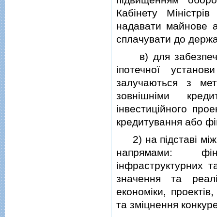
Кабiнету Мiнiстрiв
надавати майнове а
сплачувати до держа
в) для забезпечен
iпотечної устано
залучаються з мет
зовнiшнiми кред
iнвестицiйного про
кредитування або фi
2) на пiдставi мiж
напрямами: фiна
iнфраструктурних та
значення та реалi
економiки, проектiв
та змiцнення конкур