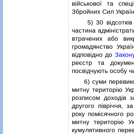
вiйськової та спец
Збройних Сил Україн
5) 30 вiдсоткiв ва
частина адмiнiстрат
втрачених або вик
громадянство Украї
вiдповiдно до
Закон
реєстр та докумен
посвiдчують особу чи
6) суми перевикона
митну територiю Укр
розписом доходiв 
другого пiврiччя, 
року помiсячного ро
митну територiю Ук
кумулятивного пере