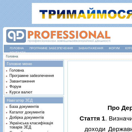
ГОЛОВНА
ПРОГРАМНЕ ЗАБЕЗПЕЧЕННЯ
ЗАВАНТАЖЕННЯ
ФОРУМ
КУР
КОНТАКТИ
Ви є тут
Головна
Головне меню
Головна
Програмне забезпечення
Завантаження
Форум
Курси валют
Навігатор ЗЕД
Про Дер
База документів
Каталог документів
Стаття 1
. Визначи
Добірка документів
Українська класифікація
товарів ЗЕД
доходи Державного