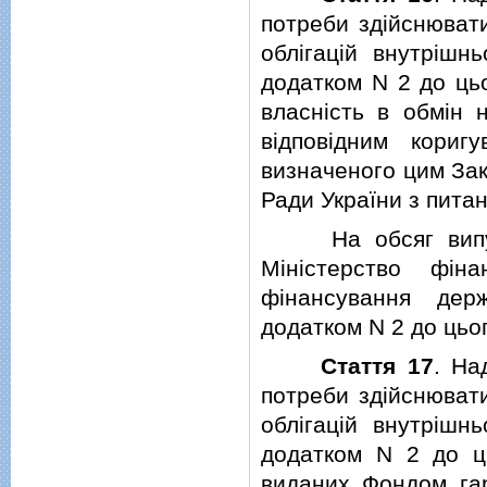
потреби здiйснювати
облiгацiй внутрiшн
додатком N 2 до ць
власнiсть в обмiн н
вiдповiдним кориг
визначеного цим Зак
Ради України з пита
На обсяг випущен
Мiнiстерство фiна
фiнансування дер
додатком N 2 до цьо
Стаття 17
. На
потреби здiйснювати
облiгацiй внутрiшн
додатком N 2 до цьо
виданих Фондом гар