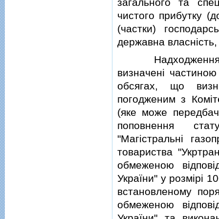
загального та спе
чистого прибутку (д
(частки) господарс
державна власнiсть,
Надходження до 
визначенi частиною 
обсягах, що визн
погодженим з Комiт
(яке може передбач
поповнення стат
"Магiстральнi газо
товариства "Укртран
обмеженою вiдповi
України" у розмiрi 1
встановленому поря
обмеженою вiдповi
України" та викона