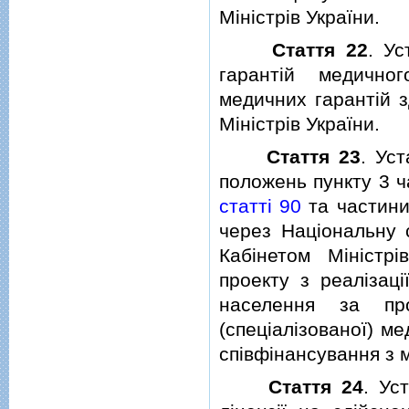
Мiнiстрiв України.
Стаття 22
. Ус
гарантiй медично
медичних гарантiй з
Мiнiстрiв України.
Стаття 23
. Ус
положень пункту 3 
статтi 90
та частин
через Нацiональну 
Кабiнетом Мiнiстрi
проекту з реалiзац
населення за пр
(спецiалiзованої) м
спiвфiнансування з 
Стаття 24
. Ус