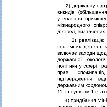
2) державну пiдтри
викидiв (збiльшенн
утеплення примiщен
мiжнародного спiвр
джерел, визначених п
3) реалiзацiю пр
iноземних держав, м
включає заходи щодо
державної екологiч
полiтики у сферi тра
прав споживачiв,
пiдтвердження вiд
державним кордоном 
11 та пунктом 1 статт
4) придбання Мiнiст
цiнних паперiв в