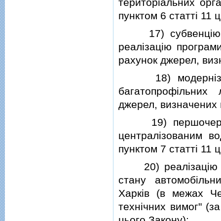
територiальних орга
пунктом 6 статтi 11 
17) субвенцiю з 
реалiзацiю програм
рахунок джерел, визн
18) модернiзацiю
багатопрофiльних 
джерел, визначених п
19) першочергове
централiзованим во
пунктом 7 статтi 11 
20) реалiзацiю де
стану автомобiльн
Харкiв (в межах Че
технiчних вимог" (з
цього Закону);