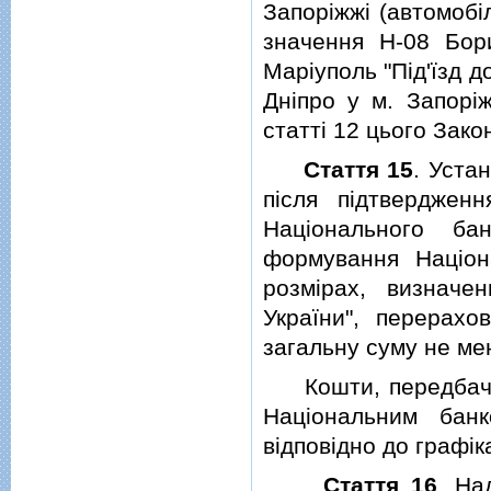
Запорiжжi (автомобi
значення Н-08 Бори
Марiуполь "Пiд'їзд д
Днiпро у м. Запорiж
статтi 12 цього Зак
Стаття 15
. Уста
пiсля пiдтверджен
Нацiонального ба
формування Нацiон
розмiрах, визнач
України", перерах
загальну суму не мен
Кошти, передбаченi
Нацiональним бан
вiдповiдно до графiк
Стаття 16
. На