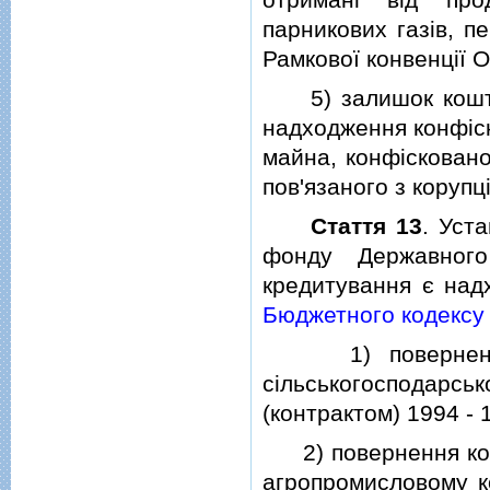
парникових газiв, 
Рамкової конвенцiї О
5) залишок коштiв
надходження конфiск
майна, конфiсковано
пов'язаного з коруп
Стаття 13
. Уст
фонду Державног
кредитування є над
Бюджетного кодексу 
1) повернення б
сiльськогосподар
(контрактом) 1994 - 
2) повернення кошт
агропромисловому ко