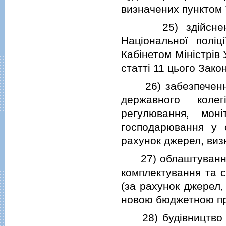
визначених пунктом 7
25) здiйснення 
Нацiональної полiц
Кабiнетом Мiнiстрiв
статтi 11 цього Закон
26) забезпечення 
державного коле
регулювання, монi
господарювання у 
рахунок джерел, визн
27) облаштування в
комплектування та с
(за рахунок джерел,
новою бюджетною п
28) будiвництво ав