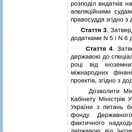
розподiл видаткiв н
апеляцiйними судам
правосуддя згiдно з 
Стаття 3
. Затвер
додатками N 5 i N 6 
Стаття 4
. Затв
державою до спецiа
роцi вiд iноземн
мiжнародних фiнанс
проектiв, згiдно з д
Дозволити Мiнiсте
Кабiнету Мiнiстрiв 
України з питань б
фонду Державног
фактичного надходж
державою вiд iноз