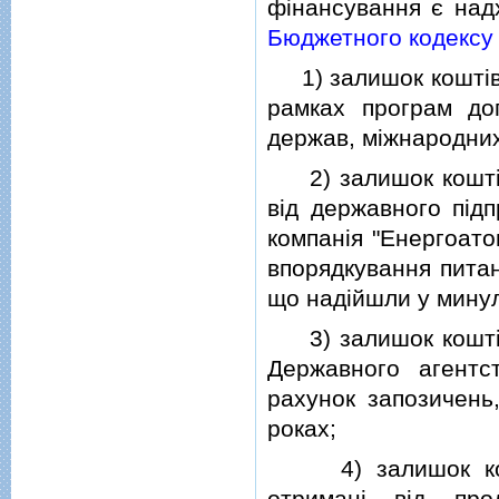
фiнансування є над
Бюджетного кодексу 
1) залишок коштiв,
рамках програм до
держав, мiжнародних
2) залишок коштiв
вiд державного пiд
компанiя "Енергоато
впорядкування питан
що надiйшли у минул
3) залишок коштiв
Державного агентс
рахунок запозичень,
роках;
4) залишок коштi
отриманi вiд про