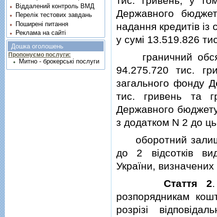
тис. гривень, у то
Віддалений контроль ВМД
Державного бюджет
Перелік тестових завдань
Поширені питання
надання кредитiв iз
Реклама на сайті
у сумi 13.519.826 тис
Дошка оголошень
граничний обсяг 
Пропонуємо послуги:
Митно - брокерські послуги
94.275.720 тис. гр
загального фонду Де
тис. гривень та г
Державного бюджету У
з додатком N 2 до ць
оборотний залишок
до 2 вiдсоткiв ви
України, визначених
Стаття 2
розпорядникам кош
розрiзi вiдповiда