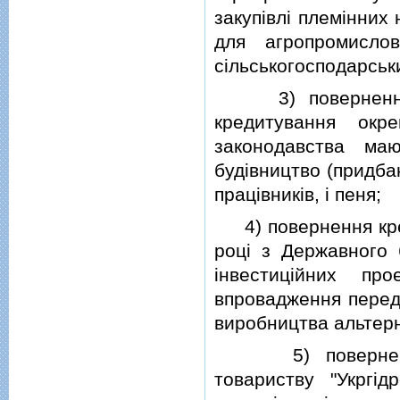
закупiвлi племiнних 
для агропромисло
сiльськогосподарськ
3) повернення к
кредитування окр
законодавства ма
будiвництво (придбан
працiвникiв, i пеня;
4) повернення креди
роцi з Державного 
iнвестицiйних пр
впровадження передо
виробництва альтер
5) повернення к
товариству "Укргiд