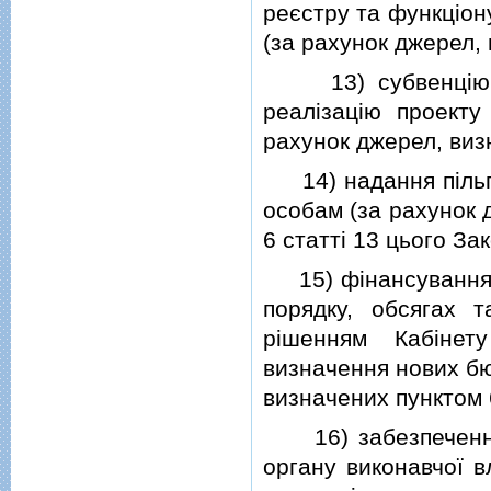
реєстру та функцiон
(за рахунок джерел, 
13) субвенцiю з 
реалiзацiю проекту
рахунок джерел, визн
14) надання пiльго
особам (за рахунок 
6 статтi 13 цього Зак
15) фiнансування п
порядку, обсягах т
рiшенням Кабiнет
визначення нових бю
визначених пунктом 6
16) забезпечення 
органу виконавчої в