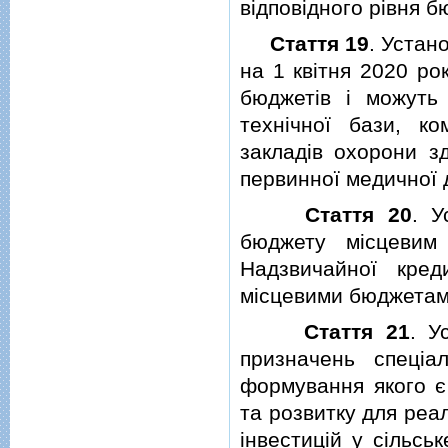
вiдповiдного рiвня б
Стаття 19
. Устан
на 1 квiтня 2020 ро
бюджетiв i можуть
технiчної бази, к
закладiв охорони зд
первинної медичної 
Стаття 20
. У
бюджету мiсцевим
Надзвичайної кред
мiсцевими бюджетами
Стаття 21
. У
призначень спецi
формування якого є
та розвитку для реа
iнвестицiй у сiльсь