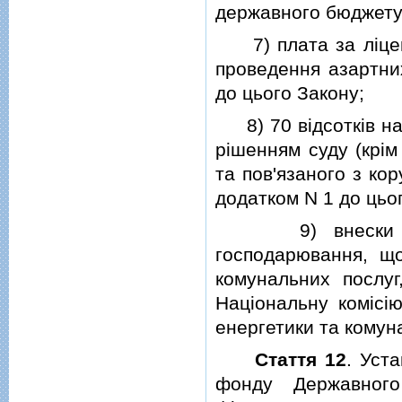
державного бюджету 
7) плата за лiцензi
проведення азартних
до цього Закону;
8) 70 вiдсоткiв над
рiшенням суду (крiм
та пов'язаного з ко
додатком N 1 до цьо
9) внески на ре
господарювання, що
комунальних послуг
Нацiональну комiсi
енергетики та комун
Стаття 12
. Уст
фонду Державног