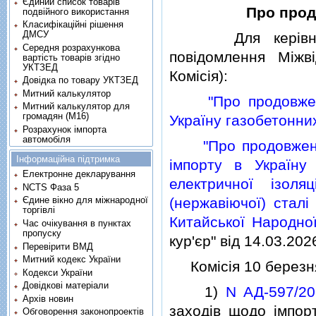
Єдиний список товарів
Про прод
подвійного використання
Класифікаційні рішення
ДМСУ
Для керiвництв
Середня розрахункова
повiдомлення Мiжвi
вартість товарів згідно
УКТЗЕД
Комiсiя):
Довідка по товару УКТЗЕД
Митний калькулятор
"Про продовже
Митний калькулятор для
громадян (М16)
Україну газобетонни
Розрахунок імпорта
автомобіля
"Про продовжен
Інформаційна підтримка
iмпорту в Україну
Електронне декларування
електричної iзоля
NCTS Фаза 5
(нержавiючої) сталi
Єдине вікно для міжнародної
торгівлі
Китайської Народної
Час очікування в пунктах
пропуску
кур'єр" вiд 14.03.202
Перевірити ВМД
Митний кодекс України
Комiсiя 10 березня
Кодекси України
Довідкові матеріали
1)
N АД-597/20
Архів новин
заходiв щодо iмпор
Обговорення законопроектів