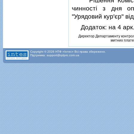
Рiшення Комiсiї 
чинностi з дня оп
"Урядовий кур'єр" вi
Додаток: на 4 арк. 
Директор Департаменту контрол
митних плате
Copyright © 2026 НТФ «Інтес» Всі права збережено.
Підтримка: support@qdpro.com.ua