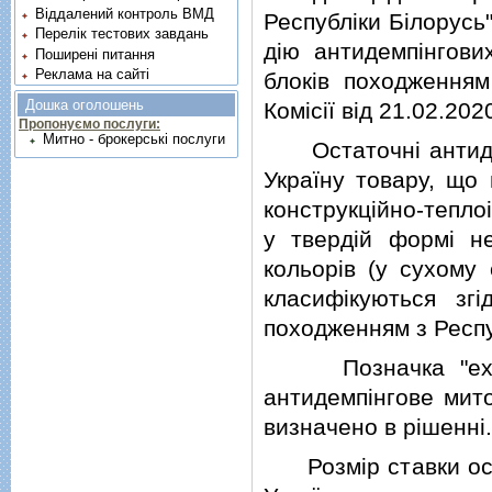
Віддалений контроль ВМД
Республiки Бiлорусь"
Перелік тестових завдань
дiю антидемпiнгови
Поширені питання
Реклама на сайті
блокiв походженням
Дошка оголошень
Комiсiї вiд 21.02.20
Пропонуємо послуги:
Митно - брокерські послуги
Остаточнi антидем
Україну товару, що 
конструкцiйно-тепло
у твердiй формi н
кольорiв (у сухому 
класифiкуються з
походженням з Респу
Позначка "ex" по
антидемпiнгове мито
визначено в рiшеннi.
Розмiр ставки оста