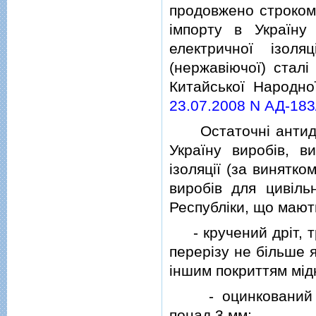
продовжено строком 
iмпорту в Україну
електричної iзоля
(нержавiючої) сталi
Китайської Народно
23.07.2008 N АД-183
Остаточнi антидем
Україну виробiв, в
iзоляцiї (за винятко
виробiв для цивiль
Республiки, що мают
- кручений дрiт, тр
перерiзу не бiльше я
iншим покриттям мiд
- оцинкований кру
понад 3 мм;