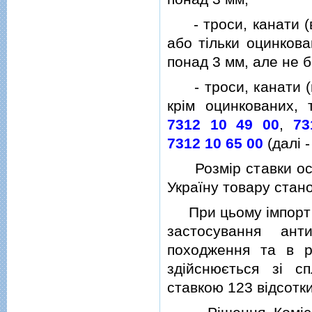
- троси, канати (в
або тiльки оцинкова
понад 3 мм, але не б
- троси, канати (в
крiм оцинкованих,
7312 10 49 00
,
73
7312 10 65 00
(далi -
Розмiр ставки оста
Україну товару стано
При цьому iмпорт на
застосування ант
походження та в р
здiйснюється зi с
ставкою 123 вiдсотки