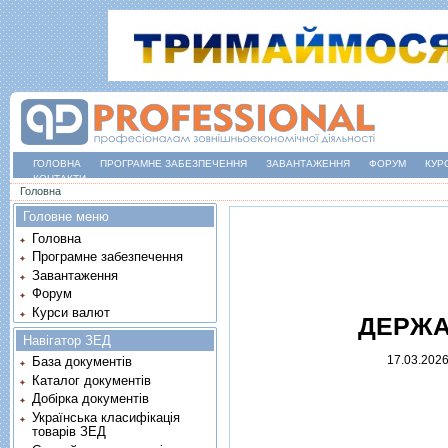
ГОЛОВНА
ПРОГРАМНЕ ЗАБЕЗПЕЧЕННЯ
ЗАВАНТАЖЕННЯ
ФОРУМ
КУР
КОНТАКТИ
Ви є тут
Головна
Головне меню
Головна
Програмне забезпечення
Завантаження
Форум
Курси валют
ДЕРЖА
Навігатор ЗЕД
17.03.202
База документів
Каталог документів
Добірка документів
Українська класифікація
товарів ЗЕД