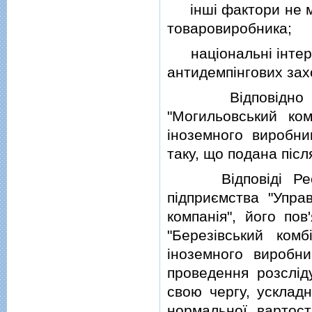
iншi фактори не ма
товаровиробника;
нацiональнi iнтере
антидемпiнгових зах
Вiдповiдно д
"Могильовський ком
iноземного виробни
таку, що подана пiсл
Вiдповiдi Респуб
пiдприємства "Упра
компанiя", його по
"Березiвський ком
iноземного виробни
проведення розслiд
свою чергу, усклад
нормальної вартост