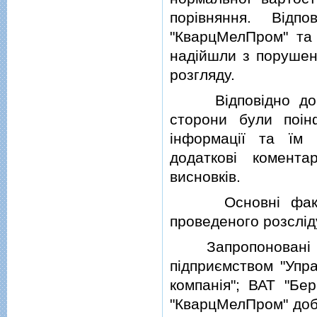
порiвняння. Вiдп
"КварцМелПром" та 
надiйшли з поруше
розгляду.
Вiдповiдно до
сторони були поiн
iнформацiї та їм 
додатковi комента
висновкiв.
Основнi факти т
проведеного розслiд
Запропонованi Рес
пiдприємством "Упр
компанiя"; ВАТ "Бер
"КварцМелПром" добр