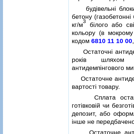
будiвельнi блоки з
бетону (газобетоннi
3
кг/м
бiлого або свi
кольору (в мокрому
кодом
6810 11 10 00
Остаточнi антидемп
рокiв шляхом з
антидемпiнгового мит
Остаточне антидемп
вартостi товару.
Сплата остаточно
готiвковiй чи безго
депозит, або оформл
iнше не передбачено
Остаточне антиде