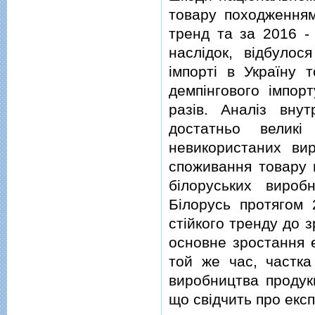
товару походженням
тренд та за 2016 - 
наслiдок, вiдбулос
iмпортi в Україну 
демпiнгового iмпор
разiв. Аналiз внут
достатньо великi
невикористаних ви
споживання товару 
бiлоруських вироб
Бiлорусь протягом
стiйкого тренду до 
основне зростання е
той же час, частка
виробництва продукц
що свiдчить про експ