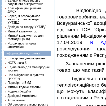
Єдиний список товарів
подвійного використання
Класифікаційні рішення
Вiдповiдно 
ДМСУ
товаровиробника вiд
Середня розрахункова
вартість товарів згідно
Всеукраїнської асоц
УКТЗЕД
Довідка по товару УКТЗЕД
вiд iменi ТОВ "Орi
Митний калькулятор
рiшенням Мiжвiдомчої 
Митний калькулятор для
громадян (М16)
17.04.2019
N АД-
Розрахунок імпорта
автомобіля
розслiдування що
Інформаційна підтримка
походженням з Респуб
Електронне декларування
Зазначеним рiшення
NCTS Фаза 5
Єдине вікно для міжнародної
товар, що має такий 
торгівлі
Час очікування в пунктах
будiвельнi стiнов
пропуску
Перевірити ВМД
теплоiзоляцiйного б
Митний кодекс України
що можуть класиф
Кодекси України
Довідкові матеріали
походженням з Респуб
Архів новин
Обговорення законопроектів