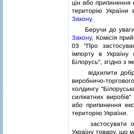
цiн або припинення 
територiю України
Закону
.
Беручи до уваги 
Закону
, Комiсiя при
03 "Про застосува
iмпорту в Україну 
Бiлорусь", згiдно з 
вiдхилити добровi
виробничо-торговог
холдингу "Бiлоруськ
силiкатних виробiв
або припинення екс
територiю України.
застосувати оста
Україну товару, що м