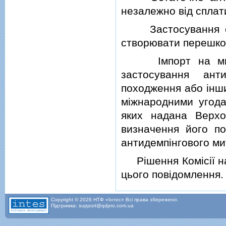
незалежно вiд сплати
Застосування ост
створювати перешко
Iмпорт на митну 
застосування ант
походження або iнши
мiжнародними угодам
яких надана Верхо
визначення його по
антидемпiнгового ми
Рiшення Комiсiї наб
цього повiдомлення.
Copyright © 2026 НТФ «Інтес» Всі права збережено.
Підтримка: support@qdpro.com.ua