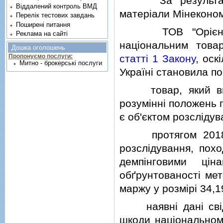
За результатами
Віддалений контроль ВМД
матерiали Мiнеконом
Перелік тестових завдань
Поширені питання
ТОВ "Орiєнтир-
Реклама на сайті
нацiональним това
Дошка оголошень
статтi 1 Закону
, оск
Пропонуємо послуги:
Митно - брокерські послуги
Українi становила п
товар, який виро
розумiннi положень 
є об'єктом розслiдув
протягом 2018 ро
розслiдування, пох
демпiнговими цi
обґрунтованостi мет
маржу у розмiрi 34,1
наявнi данi свiдча
шкоди нацiональному