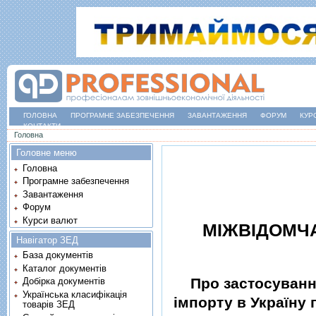
ГОЛОВНА
ПРОГРАМНЕ ЗАБЕЗПЕЧЕННЯ
ЗАВАНТАЖЕННЯ
ФОРУМ
КУР
КОНТАКТИ
Ви є тут
Головна
Головне меню
Головна
Програмне забезпечення
Завантаження
Форум
Курси валют
МIЖВIДОМЧА
Навігатор ЗЕД
База документів
Каталог документів
Про застосуванн
Добірка документів
Українська класифікація
iмпорту в Україну
товарів ЗЕД