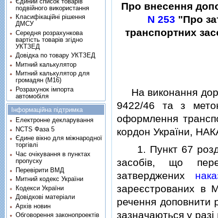
Єдиний список товарів
Про внесення допо
подвійного використання
Класифікаційні рішення
N 253
"Про за
ДМСУ
транспортних зас
Середня розрахункова
вартість товарів згідно
УКТЗЕД
Довідка по товару УКТЗЕД
Митний калькулятор
Митний калькулятор для
громадян (М16)
Розрахунок імпорта
На виконання доруче
автомобіля
9422/46 та з мето
Інформаційна підтримка
оформлення транспо
Електронне декларування
NCTS Фаза 5
кордон України, НА
Єдине вікно для міжнародної
торгівлі
1. Пункт 67 роздi
Час очікування в пунктах
засобiв, що пер
пропуску
Перевірити ВМД
затверджених
нак
Митний кодекс України
зареєстрованих в М
Кодекси України
Довідкові матеріали
речення доповнити р
Архів новин
зазначаються у разi
Обговорення законопроектів