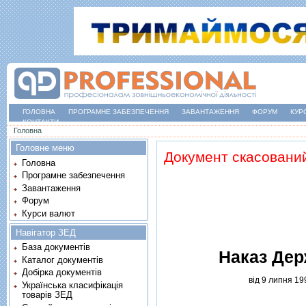
ГОЛОВНА
ПРОГРАМНЕ ЗАБЕЗПЕЧЕННЯ
ЗАВАНТАЖЕННЯ
ФОРУМ
КУР
КОНТАКТИ
Ви є тут
Головна
Головне меню
Документ скасовани
Головна
Програмне забезпечення
Завантаження
Форум
Курси валют
Навігатор ЗЕД
База документів
Наказ Дер
Каталог документів
Добірка документів
вiд 9 липня 19
Українська класифікація
товарів ЗЕД