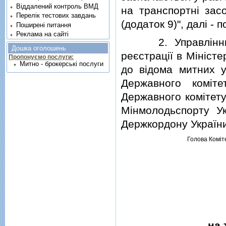
Віддалений контроль ВМД
на транспортнi зас
Перелік тестових завдань
(додаток 9)", далi - п
Поширені питання
Реклама на сайті
2. Управлiнню с
Дошка оголошень
реєстрацiї в Мiнiст
Пропонуємо послуги:
Митно - брокерські послуги
до вiдома митних у
Державного комiт
Державного комiтету
Мiнмолодьспорту Ук
Держкордону Україн
Голова Комiт
на 