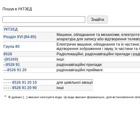
Пошук в УКТЗЕД
УКТЗЕД
Машини, обладнання та механiзми; електротех
Розділ XVI (84-85)
апаратура для запису або вiдтворення телевiз
Електричнi машини, обладнання та їх частини;
Група 85
вiдтворення зображення i звуку, їх частини та
8526
Радiолокацiйнi, радiонавiгацiйнi прилади i ра
-[85269]
iншi:
--8526 91
радiонавiгацiйнi прилади:
---8526 91 20
радiонавiгацiйнi приймачi:
- - - - 8526 91 20 10
для цивiльної авiацiї
- - - - 8526 91 20 90
iншi
В дужках [...] вказані неіснуючі коди. Ці коди вказані формально, для встановлення зв'я