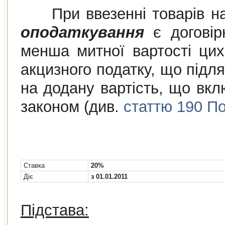
При ввезенні товарів на
оподаткування
є договірн
менша митної вартості цих
акцизного податку, що підля
на додану вартість, що вклю
законом (див.
статтю 190 По
Cтавка
20%
Діє
з 01.01.2011
Підстава: