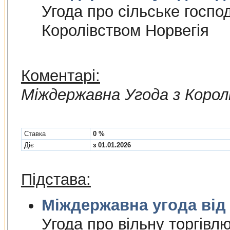
Угода про сiльське госпо
Королiвством Норвегiя
Коментарі:
Мiждержавна Угода з Корол
Cтавка
0 %
Діє
з 01.01.2026
Підстава:
Міждержа
Угода про вiльну торгiвл