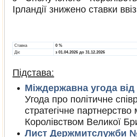
Ірландії знижено ставки вві
Cтавка
0 %
Діє
з 01.04.2026 до 31.12.2026
Підстава:
Міждержа
Угода про полiтичне спiвр
стратегiчне партнерство
Королiвством Великої Брит
Лист Держмитслужби № 