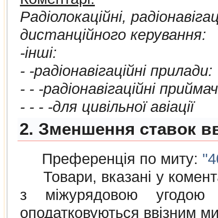
Радiолокацiйнi, радiонавiга
дистанцiйного керування:
-iншi:
- -радiонавiгацiйнi прилади:
- - -радiонавiгацiйнi приймач
- - - -для цивiльної авiацiї
2. Зменшення ставок в
Преференція по миту:
"4
Товари, вказані у коментар
з мiжурядовою угодою
оподатковуються ввізним м