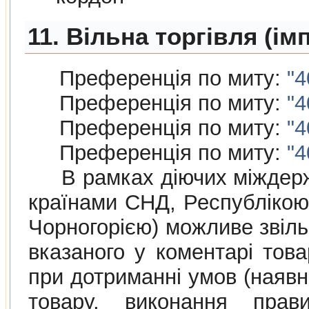
11. Вільна торгівля (ім
Преференція по миту:
"4
Преференція по миту:
"4
Преференція по миту:
"4
Преференція по миту:
"4
В рамках дiючих мiждержав
країнами СНД, Республiкою
Чорногорією) можливе звіль
вказаного у коментарі това
при дотриманні умов (наяв
товару, виконання прав