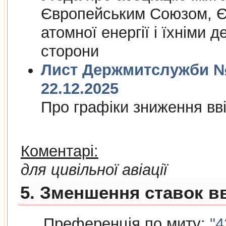
Європейським Союзом, Є
атомної енергiї i їхнiми 
сторони
Лист Держмитслужби № 
22.12.2025
Про графiки зниження ввi
Коментарі:
для цивільної авіації
5. Зменшення ставок вв
Преференція по миту:
"4