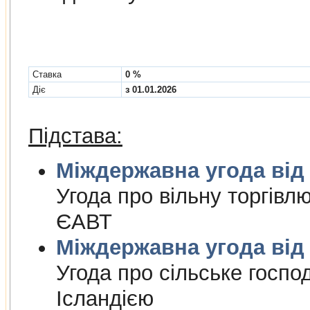
Cтавка
0 %
Діє
з 01.01.2026
Підстава:
Міждержа
Угода про вiльну торгiвл
ЄАВТ
Міждержа
Угода про сiльське госпо
Iсландiєю