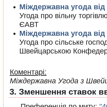
Міждержа
Угода про вiльну торгiвл
ЄАВТ
Міждержа
Угода про сiльське госпо
Швейцарською Конфедер
Коментарі:
Мiждержавна Угода з Швей
3. Зменшення ставок вв
Преференція по миту:
"4