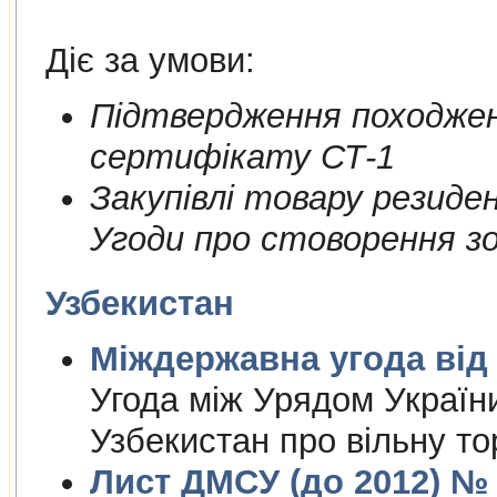
Діє за умови:
Пiдтвердження походжен
сертифiкату СТ-1
Закупiвлi товару резиде
Угоди про стоворення зон
Узбекистан
Міждержа
Угода між Урядом Україн
Узбекистан про вільну то
Лист ДМСУ (до 2012) № 1