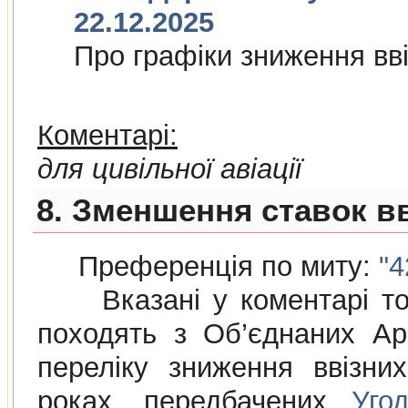
22.12.2025
Про графiки зниження ввi
Коментарі:
для цивільної авіації
8. Зменшення ставок в
Преференція по миту:
"4
Вказані у коментарі това
походять з Об’єднаних Ар
переліку зниження ввізни
роках, передбачених
Уго