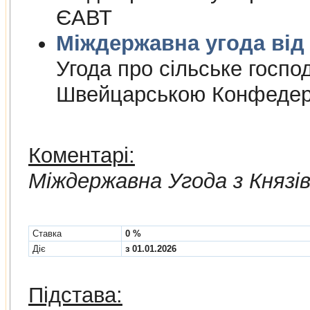
ЄАВТ
Міждержа
Угода про сiльське госпо
Швейцарською Конфедер
Коментарі:
Мiждержавна Угода з Княз
Cтавка
0 %
Діє
з 01.01.2026
Підстава: