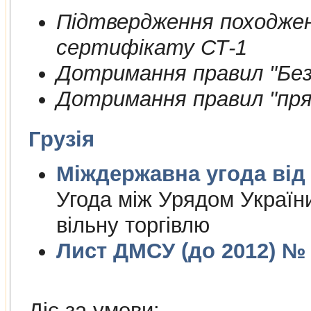
Пiдтвердження походжен
сертифiкату СТ-1
Дотримання правил "Безп
Дотримання правил "пря
Грузія
Міждержа
Угода між Урядом України
вільну торгівлю
Лист ДМСУ (до 2012) № 1
Діє за умови: