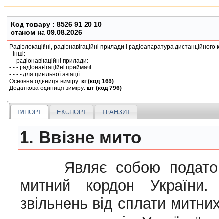
Код товару :
8526 91 20 10
станом на 09.08.2026
Радiолокацiйнi, радiонавiгацiйнi прилади i радiоапаратура дистанцiйного
- iншi:
- - радiонавiгацiйнi прилади:
- - - радiонавiгацiйнi приймачi:
- - - - для цивiльної авiацiї
Основна одиниця виміру:
кг (код 166)
Додаткова одиниця виміру:
шт (код 796)
ІМПОРТ
ЕКСПОРТ
ТРАНЗИТ
1. Ввізне мито
Являє собою податок н
митний кордон України. 
звiльнень вiд сплати митних