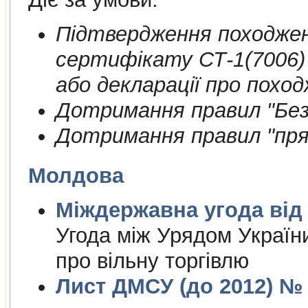
Пiдтвердження походжен
сертифiкату СТ-1(7006)
або декларації про поход
Дотримання правил "Безп
Дотримання правил "пря
Молдова
Міждержа
Угода між Урядом Україн
про вільну торгівлю
Лист ДМСУ (до 2012) № 1