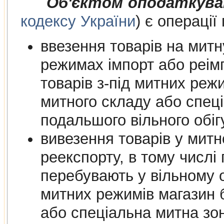
Об'єктом оподаткува
кодексу України
) є операції
ввезення товарів на митну т
режимах імпорт або реімпорт, в
товарів з-під митних режимів магазину
митного складу або спеціальної митної зони для їх
подальшого вільно
вивезення товарів у мит
реекспорту, в тому числі 
перебувають у вільному обігу на
митних режимів магазин безмитної торгів
або спеціальна митна зо