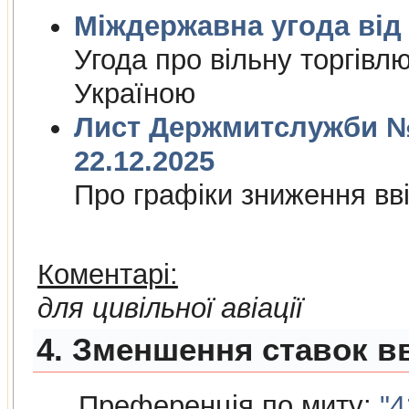
Міждержа
Угода про вiльну торгiвл
Україною
Лист Держмитслужби № 
22.12.2025
Про графiки зниження ввi
Коментарі:
для цивільної авіації
4. Зменшення ставок вв
Преференція по миту:
"4