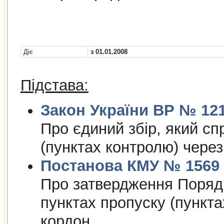
Діє
з 01.01.2008
Підстава:
Закон України ВР № 1212
Про єдиний збiр, який сп
(пунктах контролю) чере
Постанова КМУ № 1569 в
Про затвердження Порядк
пунктах пропуску (пункт
кордон