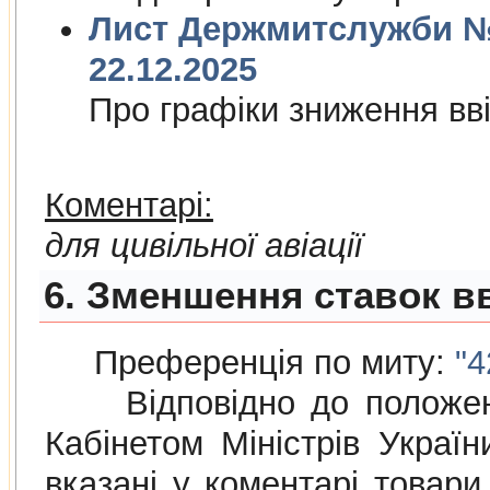
Лист Держмитслужби № 
22.12.2025
Про графiки зниження ввi
Коментарі:
для цивільної авіації
6. Зменшення ставок вв
Преференція по миту:
"4
Відповідно до положе
Кабінетом Міністрів Украї
вказані у коментарі товар