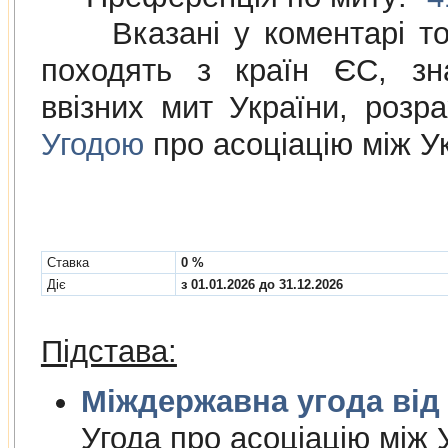
Вказані у коментарі това
походять з країн ЄС, зн
ввізних мит України, розр
Угодою
про асоціацію між У
Cтавка
0 %
Діє
з 01.01.2026 до 31.12.2026
Підстава:
Міждержа
Угода про асоцiацiю мiж У