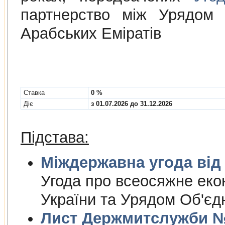
партнерство між Урядом 
Арабських Еміратів
Cтавка
0 %
Діє
з 01.07.2026 до 31.12.2026
Підстава:
Міждержа
Угода про всеосяжне еко
України та Урядом Об'єд
Лист Держмитслужби № 