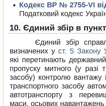
Кодекс ВР № 2755-VI від
Податковий кодекс Украї
10. Єдиний збір в пунк
Єдиний збiр справляєт
визначених у
ст. 5 Закону
якi перетинають державний
пропуску митного (у разi 
засобу) контролю вантажу i
транспортного засобу авто
автотранспорту з переви
маси, осьових навантажень 