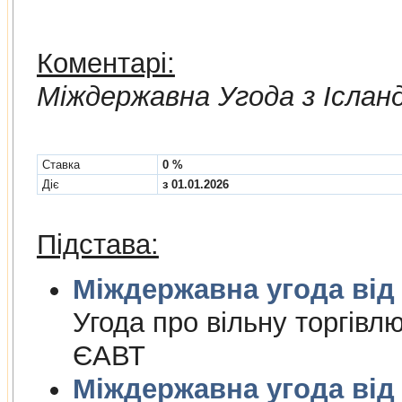
Коментарі:
Мiждержавна Угода з Іслан
Cтавка
0 %
Діє
з 01.01.2026
Підстава:
Міждержа
Угода про вiльну торгiвл
ЄАВТ
Міждержа