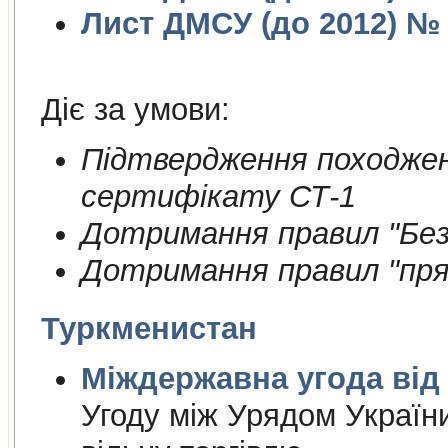
Лист ДМСУ (до 2012) № 1
Діє за умови:
Пiдтвердження походжен
сертифiкату СТ-1
Дотримання правил "Безп
Дотримання правил "пря
Туркменистан
Міждержа
Угоду між Урядом Україн