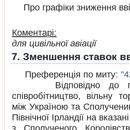
Про графiки зниження ввi
Коментарі:
для цивільної авіації
7. Зменшення ставок вв
Преференція по миту:
"4
Відповідно до п
співробітництво, вільну то
між Україною та Сполученим
Північної Ірландії на вказа
з Сполученого Королівств