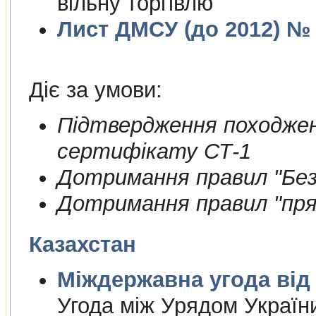
вільну торгівлю
Лист ДМСУ (до 2012) № 1
Діє за умови:
Пiдтвердження походжен
сертифiкату СТ-1
Дотримання правил "Безп
Дотримання правил "пря
Казахстан
Міждержа
Угода між Урядом Україн