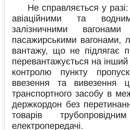
Не справляється у разi: 
авiацiйними та водни
залiзничними вагонами
пасажирськими вагонами, л
вантажу, що не пiдлягає 
перевантажується на iнший 
контролю пункту пропус
ввезення та вивезення ць
транспортного засобу в ме
держкордон без перетинан
товарiв трубопровiдн
електропередачi.