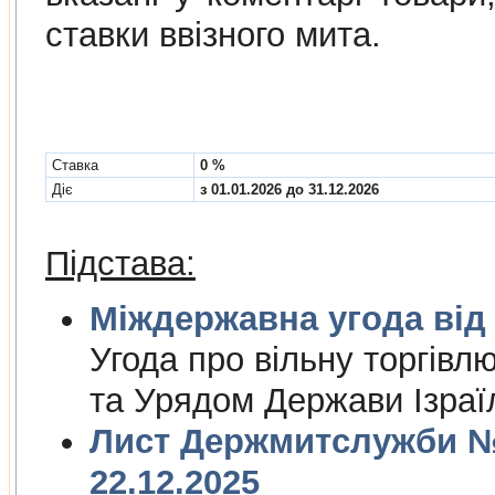
ставки ввізного мита.
Cтавка
0 %
Діє
з 01.01.2026 до 31.12.2026
Підстава:
Міждержа
Угода про вiльну торгiвл
та Урядом Держави Iзраї
Лист Держмитслужби № 
22.12.2025