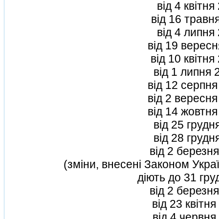
вiд 4 квiтн
вiд 16 травн
вiд 4 липня
вiд 19 верес
вiд 10 квiтн
вiд 1 липня
вiд 12 серпн
вiд 2 вересн
вiд 14 жовтн
вiд 25 грудн
вiд 28 грудн
вiд 2 березн
(змiни, внесенi Законом Украї
дiють до 31 гру
вiд 2 березн
вiд 23 квiтн
вiд 4 червня