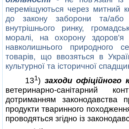
перемiщуються через митний ко
до закону заборони та/або
внутрiшнього ринку, громадсь
моралi, на охорону здоров'я
навколишнього природного с
товарiв, що ввозяться в Украї
культурної та iсторичної спадщи
1
13
)
заходи офiцiйного
ветеринарно-санiтарний к
дотриманням законодавства пр
продукти тваринного походження
проводяться згiдно iз законодав