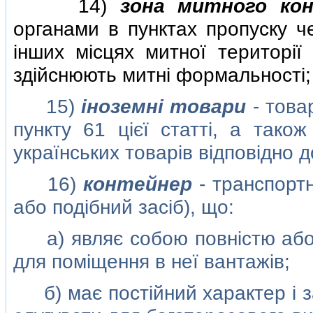
14)
зона митного ко
органами в пунктах пропуску ч
iнших мiсцях митної територiї
здiйснюють митнi формальностi;
15)
iноземнi товари
- това
пункту 61 цiєї статтi, а тако
українських товарiв вiдповiдно д
16)
контейнер
- транспортн
або подiбний засiб), що:
а) являє собою повнiстю або ч
для помiщення в неї вантажiв;
б) має постiйний характер i з