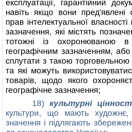
експлуатацiї, гарантiйний док
навiть якщо вони пред'явленi
прав iнтелектуальної власностi
зазначення, якi мiстять познач
тотожнi iз охоронюваною в
географiчним зазначенням, або 
сплутати з такою торговельною
та якi можуть використовуватис
товарiв, щодо якого охороняє
географiчне зазначення;
18)
культурнi цiнност
культури, що мають художнє, 
значення i пiдлягають збережен