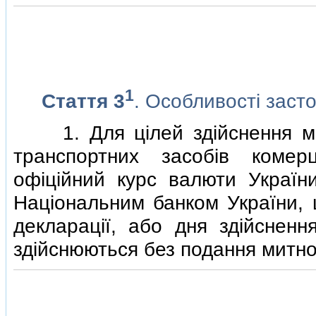
1
Стаття 3
. Особливостi заст
1. Для цiлей здiйснення ми
транспортних засобiв комерц
офiцiйний курс валюти Україн
Нацiональним банком України, 
декларацiї, або дня здiйснен
здiйснюються без подання митної