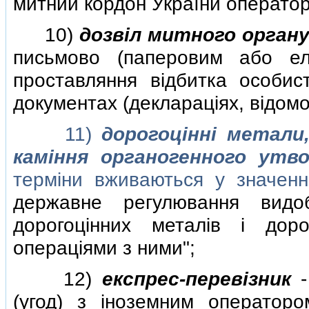
митний кордон України оператор
10)
дозвiл митного орган
письмово (паперовим або е
проставляння вiдбитка особис
документах (декларацiях, вiдомо
11)
дорогоцiннi метали,
камiння органогенного утво
термiни вживаються у значен
державне регулювання видоб
дорогоцiнних металiв i дор
операцiями з ними";
12)
експрес-перевiзник
-
(угод) з iноземним оператор