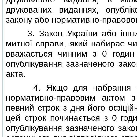
друкованих виданнях, опублi
закону або нормативно-правовог
3. Закон України або iнший
митної справи, який набирає чи
вважається чинним з 0 годин 
опублiкування зазначеного зак
акта.
4. Якщо для набрання чинн
нормативно-правовим актом з
певний строк з дня його офiцiй
цей строк починається з 0 годи
опублiкування зазначеного закон