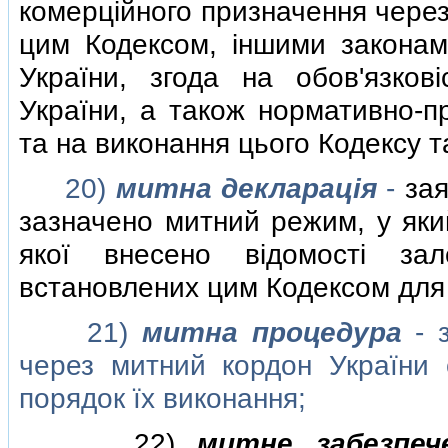
комерцiйного призначення через
цим Кодексом, iншими законам
України, згода на обов'язко
України, а також нормативно-п
та на виконання цього Кодексу та
20)
митна декларацiя
-
зая
зазначено митний режим, у яки
якої внесено вiдомостi за
встановлених цим Кодексом для
21)
митна процедура
- з
через митний кордон України 
порядок їх виконання;
22)
митне забезпеч