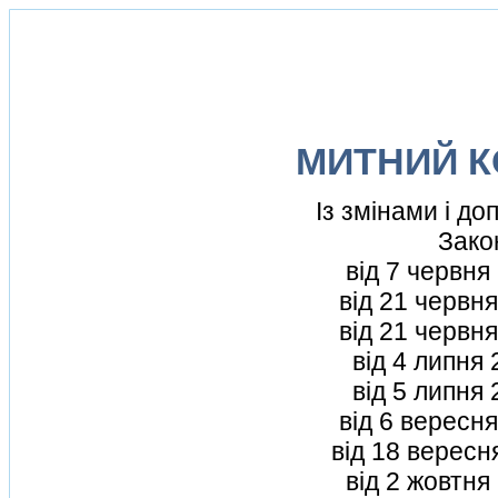
МИТНИЙ К
Iз змiнами i д
Зако
вiд 7 червня
вiд 21 червня
вiд 21 червн
вiд 4 липня
вiд 5 липня
вiд 6 вересн
вiд 18 вересн
вiд 2 жовтня