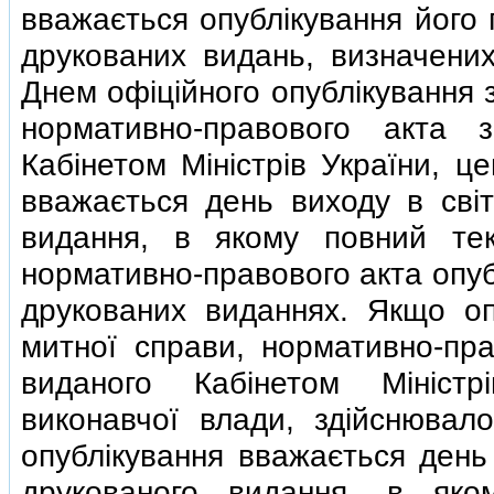
вважається опублiкування його 
друкованих видань, визначених
Днем офiцiйного опублiкування 
нормативно-правового акта 
Кабiнетом Мiнiстрiв України, ц
вважається день виходу в свiт
видання, в якому повний тек
нормативно-правового акта опуб
друкованих виданнях. Якщо оп
митної справи, нормативно-пра
виданого Кабiнетом Мiнiст
виконавчої влади, здiйснювал
опублiкування вважається день 
друкованого видання, в яко