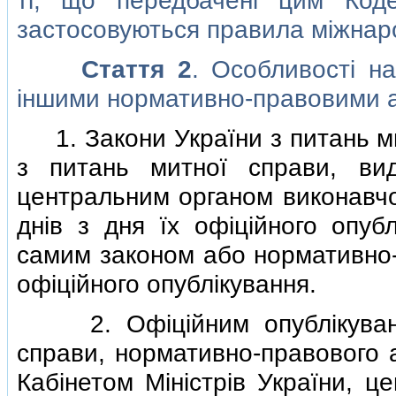
тi, що передбаченi цим Код
застосовуються правила мiжнаро
Стаття 2
. Особливостi н
iншими нормативно-правовими а
1. Закони України з питань ми
з питань митної справи, вид
центральним органом виконавчо
днiв з дня їх офiцiйного опуб
самим законом або нормативно-
офiцiйного опублiкування.
2. Офiцiйним опублiкування
справи, нормативно-правового а
Кабiнетом Мiнiстрiв України, ц