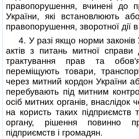
правопорушення, вчиненi до п
України, якi встановлюють або
правопорушення, зворотної дiї в
4. У разi якщо норми законiв 
актiв з питань митної справи
трактування прав та обов'я
перемiщують товари, транспор
через митний кордон України аб
перебувають пiд митним контро
осiб митних органiв, внаслiдок 
на користь таких пiдприємств т
органу, рiшення повинно п
пiдприємств i громадян.