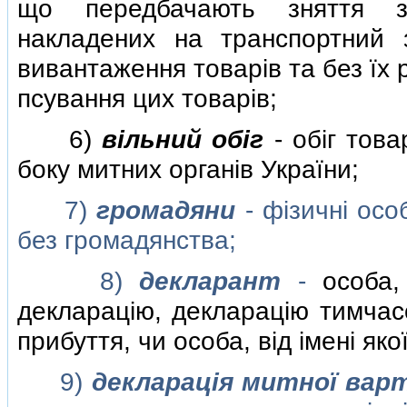
що передбачають зняття зас
накладених на транспортний з
вивантаження товарiв та без їх
псування цих товарiв;
6)
вiльний обiг
- обiг това
боку митних органiв України;
7)
громадяни
- фiзичнi осо
без громадянства;
8)
декларант
-
особа,
декларацiю, декларацiю тимчасо
прибуття, чи особа, вiд iменi як
9)
декларацiя митної вар