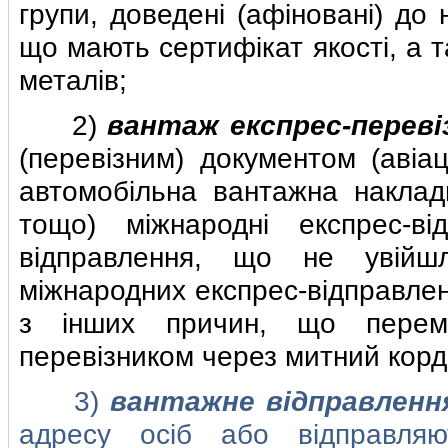
групи, доведенi (афiнованi) до
що мають сертифiкат якостi, а 
металiв;
2)
вантаж експрес-перевi
(перевiзним) документом (авiац
автомобiльна вантажна накладн
тощо) мiжнароднi експрес-вi
вiдправлення, що не увiйш
мiжнародних експрес-вiдправлен
з iнших причин, що перемi
перевiзником через митний корд
3)
вантажне вiдправленн
адресу осiб або вiдправля