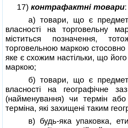
17)
контрафактнi товари
:
а) товари, що є предметам
власностi на торговельну ма
мiститься позначення, тот
торговельною маркою стосовно о
яке є схожим настiльки, що йог
маркою;
б) товари, що є предметам
власностi на географiчне за
(найменування) чи термiн аб
термiна, якi захищенi таким гео
в) будь-яка упаковка, етикет