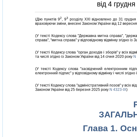
вiд 4 грудн
2
3
(Дiю пунктiв 9
, 9
роздiлу XXI вiдновлено до 31 грудня
враховуючи змiни, внесенi Законом України вiд 12 вересн
(У текстi Кодексу слова "Державна митна справа", "держа
справа", "митна справа" у вiдповiдному вiдмiнку згiдно iз 
(У текстi Кодексу слова "орган доходiв i зборiв" у всiх вi
та числi згiдно iз Законом України вiд 14 сiчня 2020 року
N 
(У текстi Кодексу слова "засвiдчений електронним пiдп
електронний пiдпис" у вiдповiдному вiдмiнку i числi згiдно
(У текстi Кодексу слова "адмiнiстративний позов" у всiх вi
Законом України вiд 25 березня 2025 року
N 4323-IX
)
ЗАГАЛЬ
Глава 1. Ос