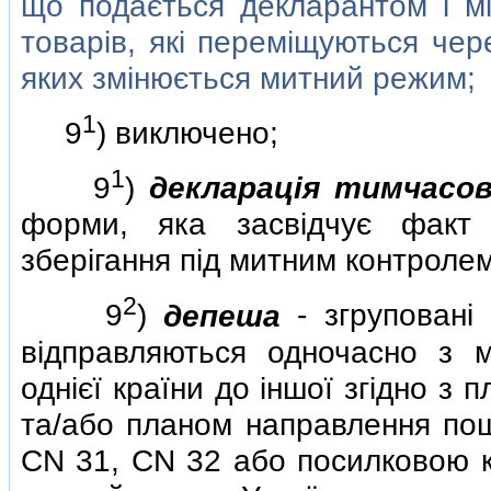
що подається декларантом i мi
товарiв, якi перемiщуються чер
яких змiнюється митний режим;
1
9
) виключено;
1
9
)
декларацiя тимчасов
форми, яка засвiдчує факт
зберiгання пiд митним контролем
2
9
)
депеша
- згрупованi 
вiдправляються одночасно з м
однiєї країни до iншої згiдно 
та/або планом направлення по
CN 31, CN 32 або посилковою 