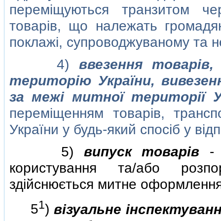
перемiщуються транзитом че
товарiв, що належать громадя
поклажi, супроводжуваному та 
4)
ввезення товарiв
територiю України, вивезен
за межi митної територiї У
перемiщенням товарiв, трансп
України у будь-який спосiб у вiд
5)
випуск товарiв
- 
користування та/або розп
здiйснюється митне оформлення,
1
5
)
вiзуальне iнспектуван