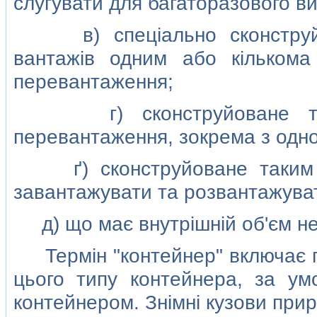
слугувати для багаторазового в
в) спецiально сконструйов
вантажiв одним або кiлькома
перевантаження;
г) сконструйоване таки
перевантаження, зокрема з одно
ґ) сконструйоване таким ч
завантажувати та розвантажува
д) що має внутрiшнiй об'єм не
Термiн "контейнер" включає пр
цього типу контейнера, за ум
контейнером. Знiмнi кузови при