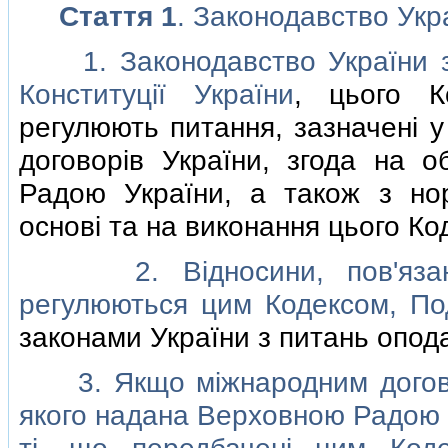
Стаття 1
. Законодавство Укр
1. Законодавство України з 
Конституцiї України
, цього К
регулюють питання, зазначенi у
договорiв України, згода на о
Радою України, а також з нор
основi та на виконання цього Ко
2. Вiдносини, пов'язанi i
регулюються цим Кодексом,
По
законами України з питань опод
3. Якщо мiжнародним договоро
якого надана Верховною Радою У