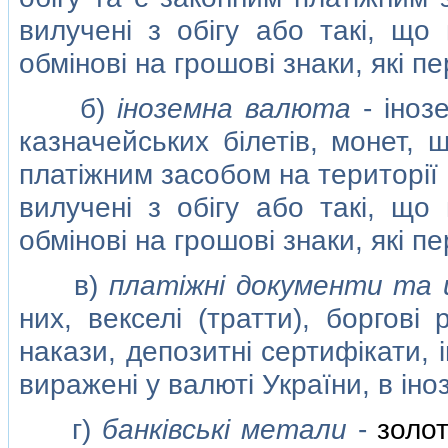
вилученi з обiгу або такi, що
обмiновi на грошовi знаки, якi п
б)
iноземна валюта
- iнозе
казначейських бiлетiв, монет, 
платiжним засобом на територiї 
вилученi з обiгу або такi, що
обмiновi на грошовi знаки, якi п
в)
платiжнi документи та ц
них, векселi (тратти), борговi 
накази, депозитнi сертифiкати, i
вираженi у валютi України, в iно
г)
банкiвськi метали
-
золот