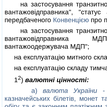
на застосування транзитного
вантажовiдправника", "статус
передбаченого
Конвенцiєю
про п
на застосування транзитного
вантажовiдправника МД
вантажоодержувача МДП";
на експлуатацiю митного скла
на експлуатацiю складу тимчас
2
1
)
валютнi цiнностi:
а)
валюта України
- 
казначейських бiлетiв, монет 
обiгу та є законним платiжним 