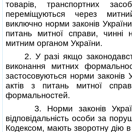
товарiв, транспортних засо
перемiщуються через митни
виключно норми законiв України
питань митної справи, чиннi 
митним органом України.
2. У разi якщо законодавств
виконання митних формальнос
застосовуються норми законiв 
актiв з питань митної спра
формальностей.
3. Норми законiв України,
вiдповiдальнiсть особи за пору
Кодексом, мають зворотну дiю в