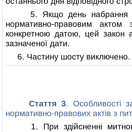
останнього дня вiдповiдного стро
5. Якщо день набрання чин
нормативно-правовим актом 
конкретною датою, цей закон 
зазначеної дати.
6. Частину шосту виключено.
Стаття 3
. Особливостi з
нормативно-правових актiв з пи
1. При здiйсненнi митного