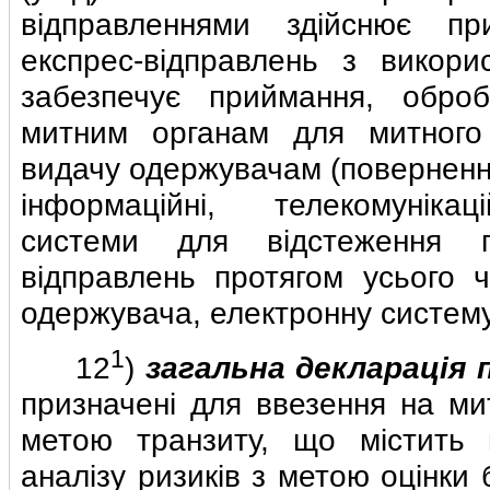
вiдправленнями здiйснює пр
експрес-вiдправлень з викори
забезпечує приймання, оброб
митним органам для митного
видачу одержувачам (повернення
iнформацiйнi, телекомунiкацi
системи для вiдстеження п
вiдправлень протягом усього 
одержувача, електронну систему 
1
12
)
загальна декларацiя
призначенi для ввезення на мит
метою транзиту, що мiстить в
аналiзу ризикiв з метою оцiнки