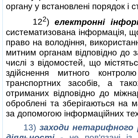
органу у встановленi порядок i с
2
12
)
електроннi iнфор
систематизована iнформацiя, що
право на володiння, використа
митним органам вiдповiдно до за
числi з вiдомостей, що мiстять
здiйснення митного контрол
транспортних засобiв, а так
отриманих вiдповiдно до мiжнар
обробленi та зберiгаються на м
за допомогою iнформацiйних тех
13)
заходи нетарифного 
дiяльностi
- не пов'язанi iз