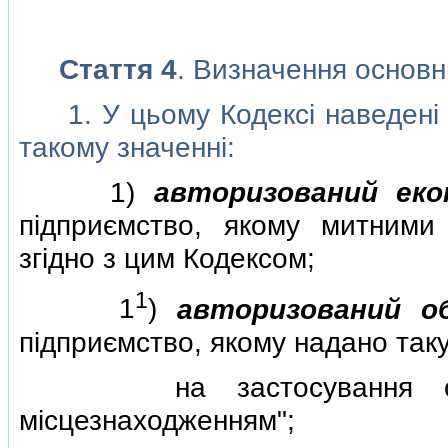
Стаття 4
. Визначення основни
1. У цьому Кодексi наведенi н
такому значеннi:
1)
авторизований еко
пiдприємство, якому митним
згiдно з цим Кодексом;
1
1
)
авторизований о
пiдприємство, якому надано так
на застосування спрощ
мiсцезнаходженням";