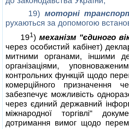
до законодавства України;
19)
моторнi транспорт
рухаються за допомогою встанов
1
19
)
механiзм "єдиного вi
через особистий кабiнет) декла
митними органами, iншими д
органiзацiями, уповноважен
контрольних функцiй щодо перем
комерцiйного призначення ч
забезпечує можливiсть однораз
через єдиний державний iнформ
мiжнародної торгiвлi" доку
дотримання вимог щодо перемi